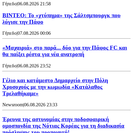
Γήπεδο
|
06.08.2026 21:58
ΒΙΝΤΕΟ: Το «χτύπημα» της Σάλτσμπουργκ που
λύγισε την Πάφο
Γήπεδο
|
07.08.2026 00:06
«Μαχαιριά» στο παρά... δύο για την Πάφος FC και
θα παίξει ρέστα για νέα ανατροπή
Γήπεδο
|
06.08.2026 23:52
Γέλιο και κατάμεστο Δημαρχείο στην Πόλη
Χρυσοχούς με την κωμωδία «Κατάλαθος
Τρελαθήκαμε»
Newsroom
|
06.08.2026 23:33
Έρευνα της αστυνομίας στην ποδοσφαιρική
ομοσπονδία της Νότιας Κορέας για τη διαδικασία
πρόσληψης του προπονητή!