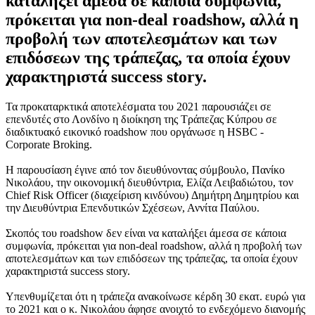
καταλήξει άμεσα σε κάποια συμφωνία,
πρόκειται για non-deal roadshow, αλλά η
προβολή των αποτελεσμάτων και των
επιδόσεων της τράπεζας, τα οποία έχουν
χαρακτηριστά success story.
Τα προκαταρκτικά αποτελέσματα του 2021 παρουσιάζει σε
επενδυτές στο Λονδίνο η διοίκηση της Τράπεζας Κύπρου σε
διαδικτυακό εικονικό roadshow που οργάνωσε η HSBC -
Corporate Broking.
Η παρουσίαση έγινε από τον διευθύνοντας σύμβουλο, Πανίκο
Νικολάου, την οικονομική διευθύντρια, Ελίζα Λειβαδιώτου, τον
Chief Risk Officer (διαχείριση κινδύνου) Δημήτρη Δημητρίου και
την Διευθύντρια Επενδυτικών Σχέσεων, Αννίτα Παύλου.
Σκοπός του roadshow δεν είναι να καταλήξει άμεσα σε κάποια
συμφωνία, πρόκειται για non-deal roadshow, αλλά η προβολή των
αποτελεσμάτων και των επιδόσεων της τράπεζας, τα οποία έχουν
χαρακτηριστά success story.
Υπενθυμίζεται ότι η τράπεζα ανακοίνωσε κέρδη 30 εκατ. ευρώ για
το 2021 και ο κ. Νικολάου άφησε ανοιχτό το ενδεχόμενο διανομής