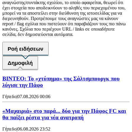
αναγνώστης/συντάκτης σχολίου, το οποίο αφαιρείται, θεωρεί ότι
έχει στοιχεία που αποδεικνύουν το αληθές του περιεχομένου του,
μπορεί να τα αποστείλει στην διεύθυνση της ιστοσελίδας για να
διερευνηθούν. Προτρέπουμε τους αναγνώστες μας να κάνουν
report / flag σχόλια που πιστεύουν ότι παραβιάζουν τους πιο πάνω
κανόνες. Σχόλια που περιέχουν URL / links σε οποιαδήποτε
σελίδα, δεν δημοσιεύονται αυτόματα.
Ροή ειδήσεων
Δημοφιλή
ΒΙΝΤΕΟ: Το «χτύπημα» της Σάλτσμπουργκ που
λύγισε την Πάφο
Γήπεδο
|
07.08.2026 00:06
«Μαχαιριά» στο παρά... δύο για την Πάφος FC και
θα παίξει ρέστα για νέα ανατροπή
Γήπεδο
|
06.08.2026 23:52