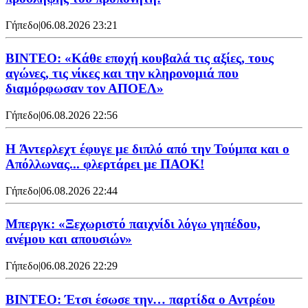
Γήπεδο
|
06.08.2026 23:21
ΒΙΝΤΕΟ: «Κάθε εποχή κουβαλά τις αξίες, τους
αγώνες, τις νίκες και την κληρονομιά που
διαμόρφωσαν τον ΑΠΟΕΛ»
Γήπεδο
|
06.08.2026 22:56
H Άντερλεχτ έφυγε με διπλό από την Τούμπα και ο
Απόλλωνας... φλερτάρει με ΠΑΟΚ!
Γήπεδο
|
06.08.2026 22:44
Μπεργκ: «Ξεχωριστό παιχνίδι λόγω γηπέδου,
ανέμου και απουσιών»
Γήπεδο
|
06.08.2026 22:29
ΒΙΝΤΕΟ: Έτσι έσωσε την… παρτίδα ο Αντρέου