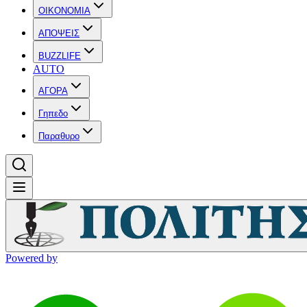
OIKONOMIA
ΑΠΟΨΕΙΣ
BUZZLIFE
AUTO
ΑΓΟΡΑ
Γηπεδο
Παραθυρο
Powered by