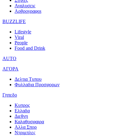
Στηλες
Αναλυσεις
Αρθρογραφοι
BUZZLIFE
Lifestyle
Viral
People
Food and Drink
AUTO
ΑΓΟΡΑ
Δελτια Τυπου
Φυλλαδια Προσφορων
Γηπεδο
Κυπρος
Ελλαδα
Διεθνη
Καλαθοσφαιρα
Αλλα Σπορ
Ντριμπλες