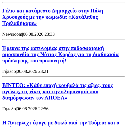
Γέλιο και κατάμεστο Δημαρχείο στην Πόλη
Χρυσοχούς με την κωμωδία «Κατάλαθος
Τρελαθήκαμε»
Newsroom
|
06.08.2026 23:33
Έρευνα της αστυνομίας στην ποδοσφαιρική
ομοσπονδία της Νότιας Κορέας για τη διαδικασία
πρόσληψης του προπονητή!
Γήπεδο
|
06.08.2026 23:21
ΒΙΝΤΕΟ: «Κάθε εποχή κουβαλά τις αξίες, τους
αγώνες, τις νίκες και την κληρονομιά που
διαμόρφωσαν τον ΑΠΟΕΛ»
Γήπεδο
|
06.08.2026 22:56
H Άντερλεχτ έφυγε με διπλό από την Τούμπα και ο