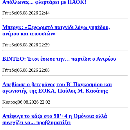
Απόλλωνας... φλερτάρει με ΠΑΟΚ!
Γήπεδο
|
06.08.2026 22:44
Μπεργκ: «Ξεχωριστό παιχνίδι λόγω γηπέδου,
ανέμου και απουσιών»
Γήπεδο
|
06.08.2026 22:29
ΒΙΝΤΕΟ: Έτσι έσωσε την… παρτίδα ο Αντρέου
Γήπεδο
|
06.08.2026 22:08
Απεβίωσε ο βετεράνος του Β' Παγκοσμίου και
αγωνιστής της ΕΟΚΑ, Παύλος Μ. Κασάπης
Κύπρος
|
06.08.2026 22:02
Απέφυγε το κάζο στο 90’+4 η Ομόνοια αλλά
συνεχίζει να... προβληματίζει