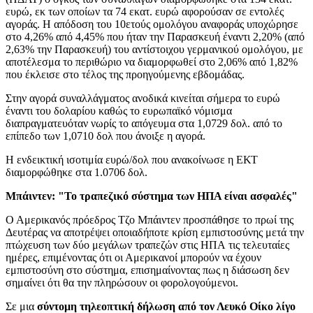
ευρώ, εκ των οποίων τα 74 εκατ. ευρώ αφορούσαν σε εντολές
αγοράς. Η απόδοση του 10ετούς ομολόγου αναφοράς υποχώρησε
στο 4,26% από 4,45% που ήταν την Παρασκευή έναντι 2,20% (από
2,63% την Παρασκευή) του αντίστοιχου γερμανικού ομολόγου, με
αποτέλεσμα το περιθώριο να διαμορφωθεί στο 2,06% από 1,82%
που έκλεισε στο τέλος της προηγούμενης εβδομάδας.
Στην αγορά συναλλάγματος ανοδικά κινείται σήμερα το ευρώ
έναντι του δολαρίου καθώς το ευρωπαϊκό νόμισμα
διαπραγματευόταν νωρίς το απόγευμα στα 1,0729 δολ. από το
επίπεδο των 1,0710 δολ που άνοιξε η αγορά.
Η ενδεικτική ισοτιμία ευρώ/δολ που ανακοίνωσε η ΕΚΤ
διαμορφώθηκε στα 1.0706 δολ.
Μπάιντεν: "Το τραπεζικό σύστημα των ΗΠΑ είναι ασφαλές"
Ο Αμερικανός πρόεδρος Τζο Μπάιντεν προσπάθησε το πρωί της
Δευτέρας να αποτρέψει οποιαδήποτε κρίση εμπιστοσύνης μετά την
πτώχευση των δύο μεγάλων τραπεζών στις ΗΠΑ τις τελευταίες
ημέρες, επιμένοντας ότι οι Αμερικανοί μπορούν να έχουν
εμπιστοσύνη στο σύστημα, επισημαίνοντας πως η διάσωση δεν
σημαίνει ότι θα την πληρώσουν οι φορολογούμενοι.
Σε μια
σύντομη τηλεοπτική δήλωση από τον Λευκό Οίκο λίγο