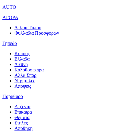
AUTO
ΑΓΟΡΑ
Δελτια Τυπου
Φυλλαδια Προσφορων
Γηπεδο
Κυπρος
Ελλαδα
Διεθνη
Καλαθοσφαιρα
Αλλα Σπορ
Ντριμπλες
Αποψεις
Παραθυρο
Ατζεντα
Επικαιρα
Θεματα
Στηλες
Αποθηκη