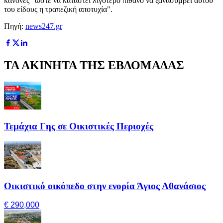
κανόνες "ώστε να καταστεί λιγότερο πιθανό να ξανασυμβεί αυτού
του είδους η τραπεζική αποτυχία".
Πηγή:
news247.gr
ΤΑ ΑΚΙΝΗΤΑ ΤΗΣ ΕΒΔΟΜΑΔΑΣ
Τεμάχια Γης σε Οικιστικές Περιοχές
Οικιστικό οικόπεδο στην ενορία Άγιος Αθανάσιος
€ 290,000