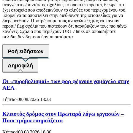
αναγνώστης/συντάκτης σχολίου, το οποίο αφαιρείται, θεωρεί ότι
έχει στοιχεία που αποδεικνύουν το αληθές του περιεχομένου του,
μπορεί να τα αποστείλει στην διεύθυνση της ιστοσελίδας για να
διερευνηθούν. Προτρέπουμε τους αναγνώστες μας να κάνουν
report / flag σχόλια που πιστεύουν ότι παραβιάζουν τους πιο πάνω
κανόνες. Σχόλια που περιέχουν URL / links σε οποιαδήποτε
σελίδα, δεν δημοσιεύονται αυτόματα.
Ροή ειδήσεων
Δημοφιλή
Οι «πυροβολισμοί» των φορ φέρνουν χαμόγελο στην
ΑΕΛ
Γήπεδο
|
08.08.2026 18:33
Κλειστός δρόμος στον Πρωταρά λόγω εργασιών –
Ποιο τμήμα επηρεάζεται
Κύπρος
|
08.08.2026 18:30