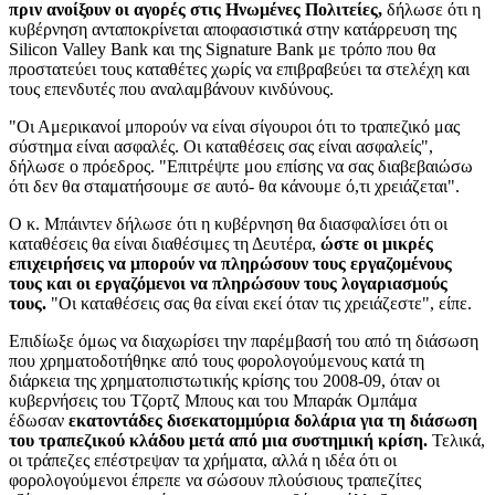
πριν ανοίξουν οι αγορές στις Ηνωμένες Πολιτείες,
δήλωσε ότι η
κυβέρνηση ανταποκρίνεται αποφασιστικά στην κατάρρευση της
Silicon Valley Bank και της Signature Bank με τρόπο που θα
προστατεύει τους καταθέτες χωρίς να επιβραβεύει τα στελέχη και
τους επενδυτές που αναλαμβάνουν κινδύνους.
"Οι Αμερικανοί μπορούν να είναι σίγουροι ότι το τραπεζικό μας
σύστημα είναι ασφαλές. Οι καταθέσεις σας είναι ασφαλείς",
δήλωσε ο πρόεδρος. "Επιτρέψτε μου επίσης να σας διαβεβαιώσω
ότι δεν θα σταματήσουμε σε αυτό- θα κάνουμε ό,τι χρειάζεται".
Ο κ. Μπάιντεν δήλωσε ότι η κυβέρνηση θα διασφαλίσει ότι οι
καταθέσεις θα είναι διαθέσιμες τη Δευτέρα,
ώστε οι μικρές
επιχειρήσεις να μπορούν να πληρώσουν τους εργαζομένους
τους και οι εργαζόμενοι να πληρώσουν τους λογαριασμούς
τους.
"Οι καταθέσεις σας θα είναι εκεί όταν τις χρειάζεστε", είπε.
Επιδίωξε όμως να διαχωρίσει την παρέμβασή του από τη διάσωση
που χρηματοδοτήθηκε από τους φορολογούμενους κατά τη
διάρκεια της χρηματοπιστωτικής κρίσης του 2008-09, όταν οι
κυβερνήσεις του Τζορτζ Μπους και του Μπαράκ Ομπάμα
έδωσαν
εκατοντάδες δισεκατομμύρια δολάρια για τη διάσωση
του τραπεζικού κλάδου μετά από μια συστημική κρίση.
Τελικά,
οι τράπεζες επέστρεψαν τα χρήματα, αλλά η ιδέα ότι οι
φορολογούμενοι έπρεπε να σώσουν πλούσιους τραπεζίτες