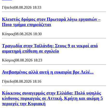
Γήπεδο
|
08.08.2026 18:33
Κλειστός δρόμος στον Πρωταρά λόγω εργασιών –
Ποιο τμήμα επηρεάζεται
Κύπρος
|
08.08.2026 18:30
Τραγωδία στην Ταϊλάνδη: Στους 9 οι νεκροί από
αιματηρή επίθεση σε σχολείο
Κόσμος
|
08.08.2026 18:23
Ανεβασμένος αλλά αυτή η ευκαιρία βρε Λελέ...
Γήπεδο
|
08.08.2026 18:16
Κόκκινος συναγερμός στην Ελλάδα: Πολύ υψηλός
κίνδυνος πυρκαγιάς σε Αττική, Κρήτη και ακόμη 5
περιοχές την Κυριακή