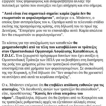
εξόργισε τους ψηφοφόρους και αναμφισβήτητα άλλαξε την
πολιτική με τρόπο που συνεχίζει να έχει απήχηση και στο σήμερα.
"Αυτό είναι ένα σημαντικό σημείο: καμία ζημία δεν θα
επωμιστούν οι φορολογούμενοι"
, ανέφερε ο κ. Μπάιντεν, ο
οποίος ήταν αντιπρόεδρος του κ. Ομπάμα κατά το τελευταίο στάδιο
εκείνης της προηγούμενης κρίσης, στη δήλωσή του το πρωί της
Δευτέρας. "Επιτρέψτε μου να το επαναλάβω αυτό: Καμία απώλεια
δεν θα επωμιστούν οι φορολογούμενοι".
Το κόστος για την αποζημίωση των καταθετών
θα
χρηματοδοτηθεί από τα τέλη που καταβάλλουν οι τράπεζες
στον Ομοσπονδιακό Οργανισμό Ασφάλισης Καταθέσεων, ή
F.D.I.C.
Ένα ξεχωριστό πρόγραμμα δανείων που έχει ανοίξει η
Ομοσπονδιακή Τράπεζα των ΗΠΑ για να βοηθήσει στη διατήρηση
της ροής του χρήματος μέσω του τραπεζικού συστήματος θα
υποστηρίζεται από χρήματα των φορολογουμένων. Σε ανακοίνωσή
της την Κυριακή, η Fed δήλωσε ότι "δεν αναμένει ότι θα χρειαστεί
να αντλήσει από αυτά τα κεφάλαια στήριξης".
Ο κ. Μπάιντεν επέμεινε ότι
θα επιβάλει απόδοση ευθυνών για τις
αποτυχίες.
"Οι διευθυντές αυτών των τραπεζών θα απολυθούν",
είπε, προσθέτοντας:
"Κανείς δεν είναι υπεράνω του
νόμου".
Παράλληλα, δήλωσε ότι θα ζητήσει από το Κογκρέσο και
τις τραπεζικές ρυθμιστικές αρχές να εξετάσουν αλλαγές στους