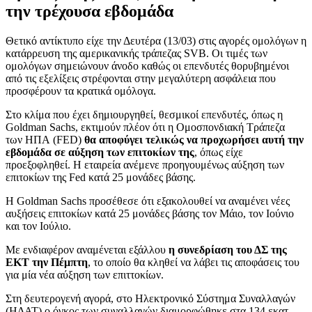
την τρέχουσα εβδομάδα
Θετικό αντίκτυπο είχε την Δευτέρα (13/03) στις αγορές ομολόγων η
κατάρρευση της αμερικανικής τράπεζας SVB. Οι τιμές των
ομολόγων σημειώνουν άνοδο καθώς οι επενδυτές θορυβημένοι
από τις εξελίξεις στρέφονται στην μεγαλύτερη ασφάλεια που
προσφέρουν τα κρατικά ομόλογα.
Στο κλίμα που έχει δημιουργηθεί, θεσμικοί επενδυτές, όπως η
Goldman Sachs, εκτιμούν πλέον ότι η Ομοσπονδιακή Τράπεζα
των ΗΠΑ (FED)
θα αποφύγει τελικώς να προχωρήσει αυτή την
εβδομάδα σε αύξηση των επιτοκίων της
, όπως είχε
προεξοφληθεί. Η εταιρεία ανέμενε προηγουμένως αύξηση των
επιτοκίων της Fed κατά 25 μονάδες βάσης.
Η Goldman Sachs προσέθεσε ότι εξακολουθεί να αναμένει νέες
αυξήσεις επιτοκίων κατά 25 μονάδες βάσης τον Μάιο, τον Ιούνιο
και τον Ιούλιο.
Με ενδιαφέρον αναμένεται εξάλλου
η συνεδρίαση του ΔΣ της
ΕΚΤ την Πέμπτη
, το οποίο θα κληθεί να λάβει τις αποφάσεις του
για μία νέα αύξηση των επιττοκίων.
Στη δευτερογενή αγορά, στο Ηλεκτρονικό Σύστημα Συναλλαγών
(ΗΔΑΤ) ο όγκος των συναλλαγών διαμορφώθηκε στα 134 εκατ.