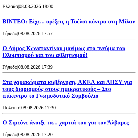
Ελλάδα
|
08.08.2026 18:00
BINTEO: Είχε... ορέξεις η Τσέλσι κόντρα στη Μίλαν
Γήπεδο
|
08.08.2026 17:57
O Δήμος Κωνσταντίνου μονίμως στο πνεύμα του
Ολυμπισμού και του αθλητισμού!
Γήπεδο
|
08.08.2026 17:39
Στα χαρακώματα κυβέρνηση, ΑΚΕΛ και ΔΗΣΥ για
τους διορισμούς στους ημικρατικούς – Στο
επίκεντρο το Γνωμοδοτικό Συμβούλιο
Πολιτική
|
08.08.2026 17:30
Ο Σιμεόνε άνοιξε τα... χαρτιά του για τον Άλβαρες
Γήπεδο
|
08.08.2026 17:20