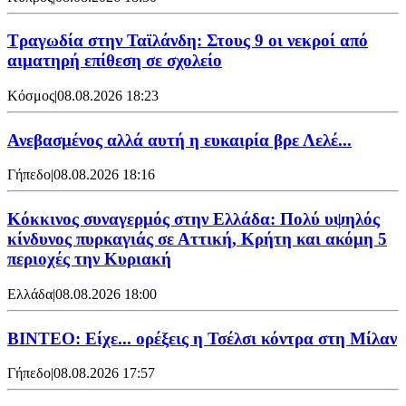
Τραγωδία στην Ταϊλάνδη: Στους 9 οι νεκροί από
αιματηρή επίθεση σε σχολείο
Κόσμος
|
08.08.2026 18:23
Ανεβασμένος αλλά αυτή η ευκαιρία βρε Λελέ...
Γήπεδο
|
08.08.2026 18:16
Κόκκινος συναγερμός στην Ελλάδα: Πολύ υψηλός
κίνδυνος πυρκαγιάς σε Αττική, Κρήτη και ακόμη 5
περιοχές την Κυριακή
Ελλάδα
|
08.08.2026 18:00
BINTEO: Είχε... ορέξεις η Τσέλσι κόντρα στη Μίλαν
Γήπεδο
|
08.08.2026 17:57