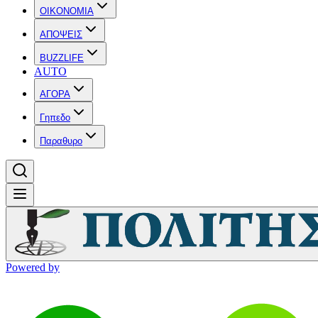
OIKONOMIA
ΑΠΟΨΕΙΣ
BUZZLIFE
AUTO
ΑΓΟΡΑ
Γηπεδο
Παραθυρο
Powered by