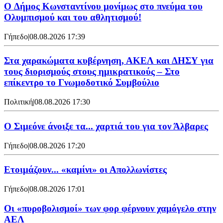
O Δήμος Κωνσταντίνου μονίμως στο πνεύμα του
Ολυμπισμού και του αθλητισμού!
Γήπεδο
|
08.08.2026 17:39
Στα χαρακώματα κυβέρνηση, ΑΚΕΛ και ΔΗΣΥ για
τους διορισμούς στους ημικρατικούς – Στο
επίκεντρο το Γνωμοδοτικό Συμβούλιο
Πολιτική
|
08.08.2026 17:30
Ο Σιμεόνε άνοιξε τα... χαρτιά του για τον Άλβαρες
Γήπεδο
|
08.08.2026 17:20
Ετοιμάζουν... «καμίνι» οι Απολλωνίστες
Γήπεδο
|
08.08.2026 17:01
Οι «πυροβολισμοί» των φορ φέρνουν χαμόγελο στην
ΑΕΛ