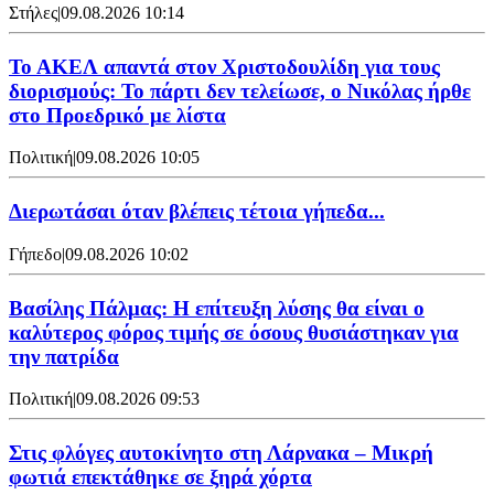
Στήλες
|
09.08.2026 10:14
Το ΑΚΕΛ απαντά στον Χριστοδουλίδη για τους
διορισμούς: Το πάρτι δεν τελείωσε, ο Νικόλας ήρθε
στο Προεδρικό με λίστα
Πολιτική
|
09.08.2026 10:05
Διερωτάσαι όταν βλέπεις τέτοια γήπεδα...
Γήπεδο
|
09.08.2026 10:02
Βασίλης Πάλμας: Η επίτευξη λύσης θα είναι ο
καλύτερος φόρος τιμής σε όσους θυσιάστηκαν για
την πατρίδα
Πολιτική
|
09.08.2026 09:53
Στις φλόγες αυτοκίνητο στη Λάρνακα – Μικρή
φωτιά επεκτάθηκε σε ξηρά χόρτα