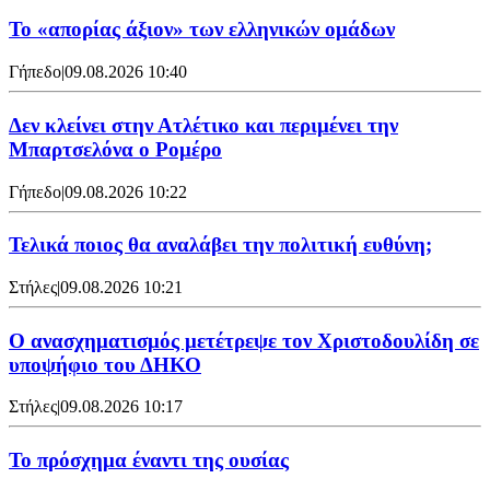
Το «απορίας άξιον» των ελληνικών ομάδων
Γήπεδο
|
09.08.2026 10:40
Δεν κλείνει στην Ατλέτικο και περιμένει την
Μπαρτσελόνα ο Ρομέρο
Γήπεδο
|
09.08.2026 10:22
Τελικά ποιος θα αναλάβει την πολιτική ευθύνη;
Στήλες
|
09.08.2026 10:21
Ο ανασχηματισμός μετέτρεψε τον Χριστοδουλίδη σε
υποψήφιο του ΔΗΚΟ
Στήλες
|
09.08.2026 10:17
Το πρόσχημα έναντι της ουσίας