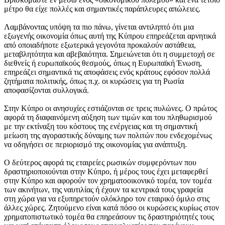
μέτρο θα είχε πολλές και σημαντικές παράπλευρες απώλειες.
Λαμβάνοντας υπόψη τα πιο πάνω, γίνεται αντιληπτό ότι μια
εξωγενής οικονομία όπως αυτή της Κύπρου επηρεάζεται αρνητικά
από οποιαδήποτε εξωτερικά γεγονότα προκαλούν αστάθεια,
μεταβλητότητα και αβεβαιότητα. Σημειώνεται ότι η συμμετοχή σε
διεθνείς ή ευρωπαϊκούς θεσμούς, όπως η Ευρωπαϊκή Ένωση,
επηρεάζει σημαντικά τις αποφάσεις ενός κράτους εφόσον πολλά
ζητήματα πολιτικής, όπως π.χ. οι κυρώσεις για τη Ρωσία
αποφασίζονται συλλογικά.
Στην Κύπρο οι ανησυχίες εστιάζονται σε τρεις πυλώνες. Ο πρώτος
αφορά τη διαφαινόμενη αύξηση των τιμών και του πληθωρισμού
με την εκτίναξη του κόστους της ενέργειας και τη σημαντική
μείωση της αγοραστικής δύναμης των πολιτών που ενδεχομένως
να οδηγήσει σε περιορισμό της οικονομίας για ανάπτυξη.
Ο δεύτερος αφορά τις εταιρείες ρωσικών συμφερόντων που
δραστηριοποιούνται στην Κύπρο, ή μέρος τους έχει μεταφερθεί
στην Κύπρο και αφορούν τον χρηματοοικονικό τομέα, τον τομέα
των ακινήτων, της ναυτιλίας ή έχουν τα κεντρικά τους γραφεία
στη χώρα για να εξυπηρετούν ολόκληρο τον εταιρικό όμιλο στις
άλλες χώρες. Ζητούμενο είναι κατά πόσο οι κυρώσεις κυρίως στον
χρηματοπιστωτικό τομέα θα επηρεάσουν τις δραστηριότητές τους