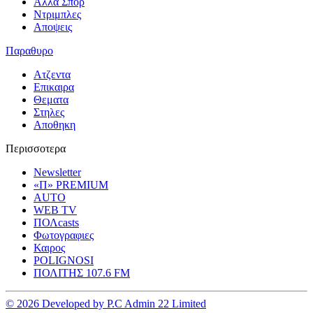
Αλλα Σπορ
Ντριμπλες
Αποψεις
Παραθυρο
Ατζεντα
Επικαιρα
Θεματα
Στηλες
Αποθηκη
Περισσοτερα
Newsletter
«Π» PREMIUM
AUTO
WEB TV
ΠΟΛcasts
Φωτογραφιες
Καιρος
POLIGNOSI
ΠΟΛΙΤΗΣ 107.6 FM
© 2026 Developed by P.C Admin 22 Limited