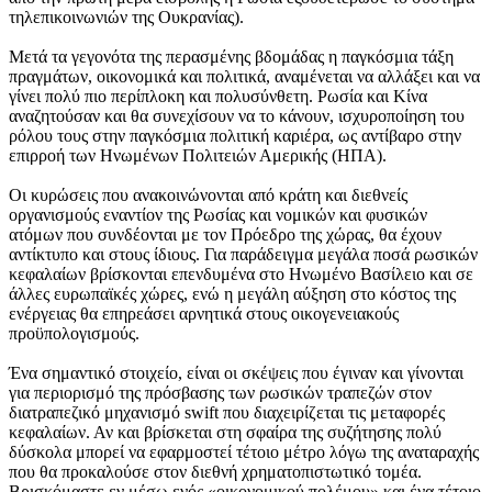
τηλεπικοινωνιών της Ουκρανίας).
Μετά τα γεγονότα της περασμένης βδομάδας η παγκόσμια τάξη
πραγμάτων, οικονομικά και πολιτικά, αναμένεται να αλλάξει και να
γίνει πολύ πιο περίπλοκη και πολυσύνθετη. Ρωσία και Κίνα
αναζητούσαν και θα συνεχίσουν να το κάνουν, ισχυροποίηση του
ρόλου τους στην παγκόσμια πολιτική καριέρα, ως αντίβαρο στην
επιρροή των Ηνωμένων Πολιτειών Αμερικής (ΗΠΑ).
Οι κυρώσεις που ανακοινώνονται από κράτη και διεθνείς
οργανισμούς εναντίον της Ρωσίας και νομικών και φυσικών
ατόμων που συνδέονται με τον Πρόεδρο της χώρας, θα έχουν
αντίκτυπο και στους ίδιους. Για παράδειγμα μεγάλα ποσά ρωσικών
κεφαλαίων βρίσκονται επενδυμένα στο Ηνωμένο Βασίλειο και σε
άλλες ευρωπαϊκές χώρες, ενώ η μεγάλη αύξηση στο κόστος της
ενέργειας θα επηρεάσει αρνητικά στους οικογενειακούς
προϋπολογισμούς.
Ένα σημαντικό στοιχείο, είναι οι σκέψεις που έγιναν και γίνονται
για περιορισμό της πρόσβασης των ρωσικών τραπεζών στον
διατραπεζικό μηχανισμό swift που διαχειρίζεται τις μεταφορές
κεφαλαίων. Αν και βρίσκεται στη σφαίρα της συζήτησης πολύ
δύσκολα μπορεί να εφαρμοστεί τέτοιο μέτρο λόγω της αναταραχής
που θα προκαλούσε στον διεθνή χρηματοπιστωτικό τομέα.
Βρισκόμαστε εν μέσω ενός «οικονομικού πολέμου» και ένα τέτοιο