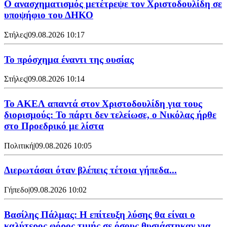
Ο ανασχηματισμός μετέτρεψε τον Χριστοδουλίδη σε
υποψήφιο του ΔΗΚΟ
Στήλες
|
09.08.2026 10:17
Το πρόσχημα έναντι της ουσίας
Στήλες
|
09.08.2026 10:14
Το ΑΚΕΛ απαντά στον Χριστοδουλίδη για τους
διορισμούς: Το πάρτι δεν τελείωσε, ο Νικόλας ήρθε
στο Προεδρικό με λίστα
Πολιτική
|
09.08.2026 10:05
Διερωτάσαι όταν βλέπεις τέτοια γήπεδα...
Γήπεδο
|
09.08.2026 10:02
Βασίλης Πάλμας: Η επίτευξη λύσης θα είναι ο
καλύτερος φόρος τιμής σε όσους θυσιάστηκαν για