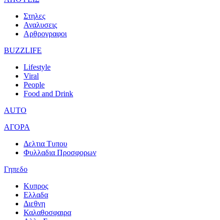
Στηλες
Αναλυσεις
Αρθρογραφοι
BUZZLIFE
Lifestyle
Viral
People
Food and Drink
AUTO
ΑΓΟΡΑ
Δελτια Τυπου
Φυλλαδια Προσφορων
Γηπεδο
Κυπρος
Ελλαδα
Διεθνη
Καλαθοσφαιρα