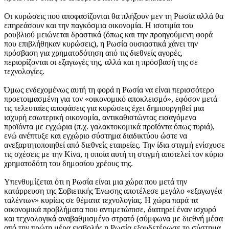
Οι κυρώσεις που αποφασίζονται θα πλήξουν μεν τη Ρωσία αλλά θα
επηρεάσουν και την παγκόσμια οικονομία. Η ισοτιμία του
ρουβλιού μειώνεται δραστικά (όπως και την προηγούμενη φορά
που επιβλήθηκαν κυρώσεις), η Ρωσία ουσιαστικά χάνει την
πρόσβαση για χρηματοδότηση από τις διεθνείς αγορές,
περιορίζονται οι εξαγωγές της, αλλά και η πρόσβασή της σε
τεχνολογίες.
Όμως ενδεχομένως αυτή τη φορά η Ρωσία να είναι περισσότερο
προετοιμασμένη για τον «οικονομικό αποκλεισμό», εφόσον μετά
τις τελευταίες αποφάσεις για κυρώσεις έχει δημιουργηθεί μια
ισχυρή εσωτερική οικονομία, αντικαθιστώντας εισαγόμενα
προϊόντα με εγχώρια (π.χ. γαλακτοκομικά προϊόντα όπως τυριά),
ενώ ανέπτυξε και εγχώριο σύστημα διαδικτύου ώστε να
ανεξαρτητοποιηθεί από διεθνείς εταιρείες. Την ίδια στιγμή ενίσχυσε
τις σχέσεις με την Κίνα, η οποία αυτή τη στιγμή αποτελεί τον κύριο
χρηματοδότη του δημοσίου χρέους της.
Υπενθυμίζεται ότι η Ρωσία είναι μια χώρα που μετά την
κατάρρευση της Σοβιετικής Ένωσης αποτέλεσε μεγάλο «εξαγωγέα
ταλέντων» κυρίως σε θέματα τεχνολογίας. Η χώρα παρά τα
οικονομικά προβλήματα που αντιμετώπισε, διατηρεί έναν ισχυρό
και τεχνολογικά αναβαθμισμένο στρατό (σύμφωνα με διεθνή μέσα
από την πρώτη μέρα εισβολής η Ρωσία εξουδετέρωσε το σύστημα