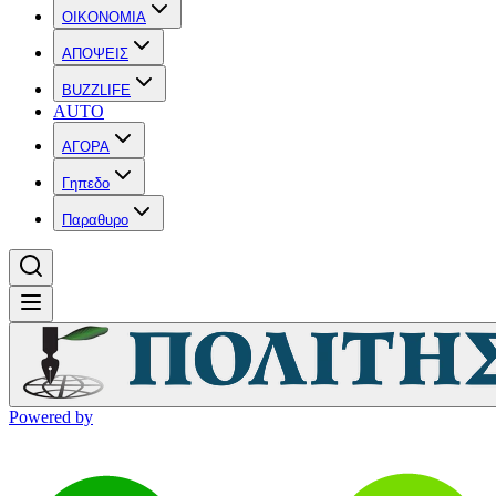
OIKONOMIA
ΑΠΟΨΕΙΣ
BUZZLIFE
AUTO
ΑΓΟΡΑ
Γηπεδο
Παραθυρο
Powered by