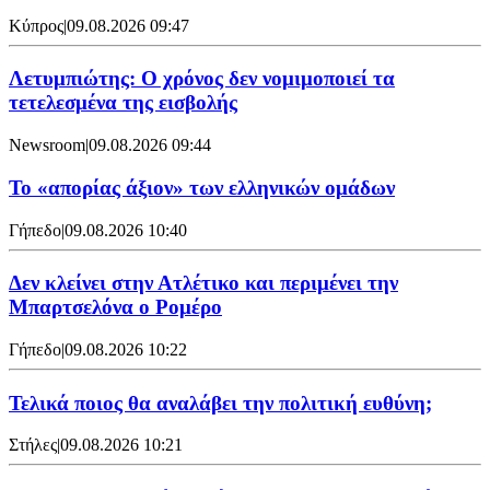
Κύπρος
|
09.08.2026 09:47
Λετυμπιώτης: Ο χρόνος δεν νομιμοποιεί τα
τετελεσμένα της εισβολής
Newsroom
|
09.08.2026 09:44
Το «απορίας άξιον» των ελληνικών ομάδων
Γήπεδο
|
09.08.2026 10:40
Δεν κλείνει στην Ατλέτικο και περιμένει την
Μπαρτσελόνα ο Ρομέρο
Γήπεδο
|
09.08.2026 10:22
Τελικά ποιος θα αναλάβει την πολιτική ευθύνη;
Στήλες
|
09.08.2026 10:21