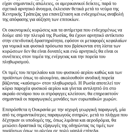
είχαν σημαντικές απώλειες, οι αμερικανικοί δείκτες, παρά το
σχετικά αρνητικό άνοιγμα, έκλεισαν θετικά μετά το νεύμα της
Κεντρικής Τράπεζας για επανεξέταση και ενδεχομένως αναβολή
της απόφασης για αύξηση των επιτοκίων.
Οι οικονομικές κυρώσεις και τα αντίμετρα που ενδεχομένως να
δούμε από την πλευρά της Ρωσίας, θα έχουν αρνητικό αντίκτυπο
στην επενδυτική δραστηριότητα, εφόσον οι μεταφορές κεφαλαίων
για νομικά και φυσικά πρόσωπα που βρίσκονται στη λίστα των
κυρώσεων δεν θα είναι δυνατές και ενώ αρνητικές θα είναι οι
συνέπειες στον τομέα της ενέργειας και την πορεία του
πληθωρισμού.
Οι τιμές του πετρελαίου και του φυσικού αερίου καθώς και των
προϊόντων όπως το αλουμίνιο, ακολουθούν ανοδική πορεία
βάζοντας «καύσιμο» στον πληθωρισμό. Η Ρωσία αποτελεί τον
κύριο παροχέα φυσικού αερίου και γίνεται αντιληπτό ότι στο
ακραίο σενάριο που οι στρόφιγγες κλείσουν, θα επηρεαστούν
σημαντικά οι παραγωγικές μονάδες των ευρωπαϊκών χωρών.
Επιπρόσθετα η Ουκρανία με την ισχυρή γεωργική παραγωγή, μία
από τις σημαντικότερες παραγωγούς σιτηρών, μετά το πλήγμα που
δέχτηκαν οι υποδομές της, όπως λιμάνια και αεροδρόμια, θα
μειώσει δραστικά τις εξαγωγές της οδηγώντας τις τιμές των
προϊόντων όπως το αλεύρι σε πολύ υψηλά επίπεδα.