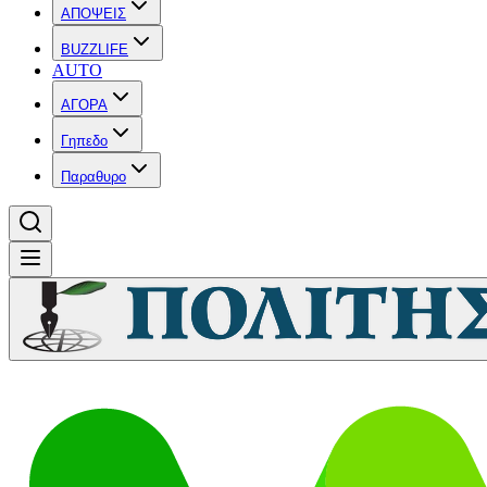
ΑΠΟΨΕΙΣ
BUZZLIFE
AUTO
ΑΓΟΡΑ
Γηπεδο
Παραθυρο