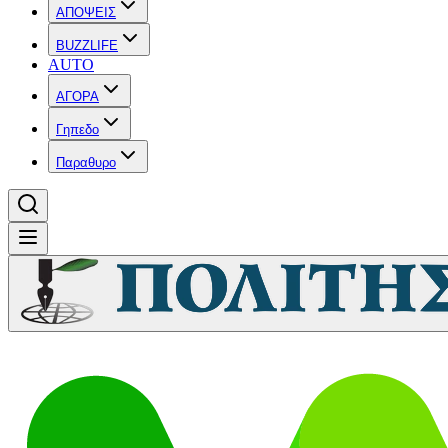
ΑΠΟΨΕΙΣ
BUZZLIFE
AUTO
ΑΓΟΡΑ
Γηπεδο
Παραθυρο