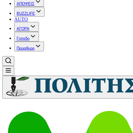
ΑΠΟΨΕΙΣ
BUZZLIFE
AUTO
ΑΓΟΡΑ
Γηπεδο
Παραθυρο