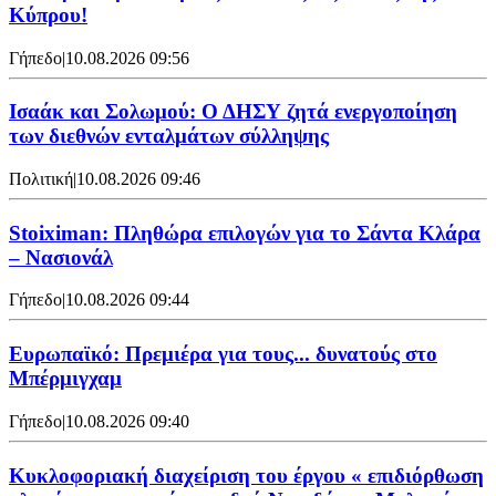
Κύπρου!
Γήπεδο
|
10.08.2026 09:56
Ισαάκ και Σολωμού: Ο ΔΗΣΥ ζητά ενεργοποίηση
των διεθνών ενταλμάτων σύλληψης
Πολιτική
|
10.08.2026 09:46
Stoiximan: Πληθώρα επιλογών για το Σάντα Κλάρα
– Νασιονάλ
Γήπεδο
|
10.08.2026 09:44
Ευρωπαϊκό: Πρεμιέρα για τους... δυνατούς στο
Μπέρμιγχαμ
Γήπεδο
|
10.08.2026 09:40
Κυκλοφοριακή διαχείριση του έργου « επιδιόρθωση