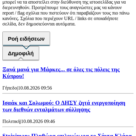
μπορεί να τα αποστείλει στην διεύθυνση της ιστοσελίδας για να
διερευνηθούν. Προτρέπουμε τους αναγνώστες μας να κάνουν
report / flag σχόλια που πιστεύουν ότι παραβιάζουν τους πιο πάνω
κανόνες. Σχόλια που περιέχουν URL / links σε οποιαδήποτε
σελίδα, δεν δημοσιεύονται αυτόματα.
Ροή ειδήσεων
Δημοφιλή
Ξανά μανά για Μάρκες... σε όλες τις πόλεις της
Κύπρου!
Γήπεδο
|
10.08.2026 09:56
Ισαάκ και Σολωμού: Ο ΔΗΣΥ ζητά ενεργοποίηση
των διεθνών ενταλμάτων σύλληψης
Πολιτική
|
10.08.2026 09:46
Stoiximan: Πληθώρα επιλογών για το Σάντα Κλάρα