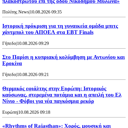
πλακόστρωτου επί της οδού Νικοδήμου Μυλωνά»
Πολίτης News
|
10.08.2026 09:35
Ιστορική πρόκριση για τη γυναικεία ομάδα μπιτς
χάντμπολ του ΑΠΟΕΛ στα EBT Finals
Γήπεδο
|
10.08.2026 09:29
Στο Παρίσι η κυπριακή κολύμβηση με Αντωνίου και
Εροκίνα
Γήπεδο
|
10.08.2026 09:21
Θερμικός εφιάλτης στην Ευρώπη: Ιστορικός
καύσωνας, στερεμένα ποτάμια και η απειλή του Ελ
Νίνιο - Φόβοι για νέα παγκόσμια ρεκόρ
Ευρώπη
|
10.08.2026 09:18
«Rhythms of Rajasthan»: Χορός, μουσική και