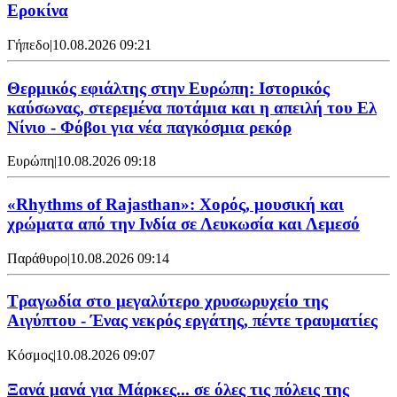
Εροκίνα
Γήπεδο
|
10.08.2026 09:21
Θερμικός εφιάλτης στην Ευρώπη: Ιστορικός
καύσωνας, στερεμένα ποτάμια και η απειλή του Ελ
Νίνιο - Φόβοι για νέα παγκόσμια ρεκόρ
Ευρώπη
|
10.08.2026 09:18
«Rhythms of Rajasthan»: Χορός, μουσική και
χρώματα από την Ινδία σε Λευκωσία και Λεμεσό
Παράθυρο
|
10.08.2026 09:14
Τραγωδία στο μεγαλύτερο χρυσωρυχείο της
Αιγύπτου - Ένας νεκρός εργάτης, πέντε τραυματίες
Κόσμος
|
10.08.2026 09:07
Ξανά μανά για Μάρκες... σε όλες τις πόλεις της