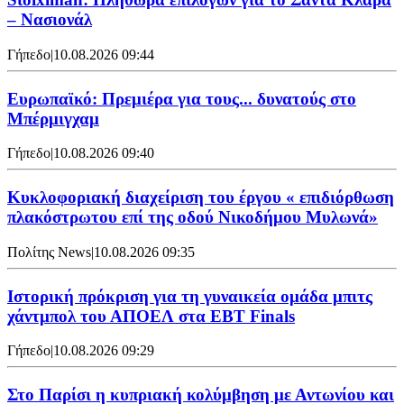
– Νασιονάλ
Γήπεδο
|
10.08.2026 09:44
Ευρωπαϊκό: Πρεμιέρα για τους... δυνατούς στο
Μπέρμιγχαμ
Γήπεδο
|
10.08.2026 09:40
Κυκλοφοριακή διαχείριση του έργου « επιδιόρθωση
πλακόστρωτου επί της οδού Νικοδήμου Μυλωνά»
Πολίτης News
|
10.08.2026 09:35
Ιστορική πρόκριση για τη γυναικεία ομάδα μπιτς
χάντμπολ του ΑΠΟΕΛ στα EBT Finals
Γήπεδο
|
10.08.2026 09:29
Στο Παρίσι η κυπριακή κολύμβηση με Αντωνίου και