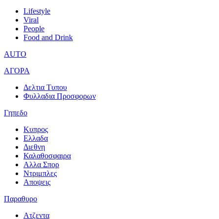
Lifestyle
Viral
People
Food and Drink
AUTO
ΑΓΟΡΑ
Δελτια Τυπου
Φυλλαδια Προσφορων
Γηπεδο
Κυπρος
Ελλαδα
Διεθνη
Καλαθοσφαιρα
Αλλα Σπορ
Ντριμπλες
Αποψεις
Παραθυρο
Ατζεντα