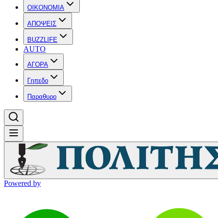
OIKONOMIA
ΑΠΟΨΕΙΣ
BUZZLIFE
AUTO
ΑΓΟΡΑ
Γηπεδο
Παραθυρο
Powered by