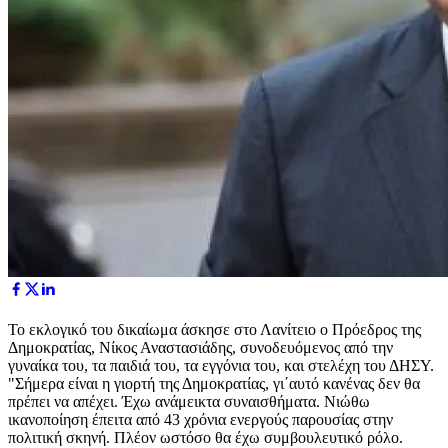
Το εκλογικό του δικαίωμα άσκησε στο Λανίτειο ο Πρόεδρος της
Δημοκρατίας, Νίκος Αναστασιάδης, συνοδευόμενος από την
γυναίκα του, τα παιδιά του, τα εγγόνια του, και στελέχη του ΔΗΣΥ.
"Σήμερα είναι η γιορτή της Δημοκρατίας, γι΄αυτό κανένας δεν θα
πρέπει να απέχει. Έχω ανάμεικτα συναισθήματα. Νιώθω
ικανοποίηση έπειτα από 43 χρόνια ενεργούς παρουσίας στην
πολιτική σκηνή. Πλέον ωστόσο θα έχω συμβουλευτικό ρόλο.