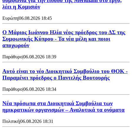
συμφωνία για την είσοδο της Meridiam στο έργο,
λέει η Κομισιόν
Ευρώπη
|
06.08.2026 18:45
Ο Μάριος Ιωάννου Ηλία νέος πρόεδρος του ΔΣ της
Συμφωνικής Κύπρου - Τα νέα μέλη και ποιοι
αποχωρούν
Παράθυρο
|
06.08.2026 18:39
Αυτό είναι το νέο Διοικητικό Συμβούλιο του ΘΟΚ -
Παραμένει πρόεδρος ο Παντελής Βουτουρής
Παράθυρο
|
06.08.2026 18:34
Νέα πρόσωπα στα Διοικητικά Συμβούλια των
ημικρατικών οργανισμών – Αναλυτικά τα ονόματα
Πολιτική
|
06.08.2026 18:31