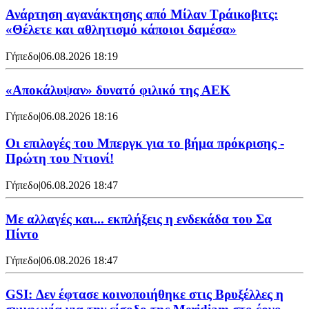
Ανάρτηση αγανάκτησης από Μίλαν Τράικοβιτς:
«Θέλετε και αθλητισμό κάποιοι δαμέσα»
Γήπεδο
|
06.08.2026 18:19
«Αποκάλυψαν» δυνατό φιλικό της ΑΕΚ
Γήπεδο
|
06.08.2026 18:16
Οι επιλογές του Μπεργκ για το βήμα πρόκρισης -
Πρώτη του Ντιονί!
Γήπεδο
|
06.08.2026 18:47
Με αλλαγές και... εκπλήξεις η ενδεκάδα του Σα
Πίντο
Γήπεδο
|
06.08.2026 18:47
GSI: Δεν έφτασε κοινοποιήθηκε στις Βρυξέλλες η