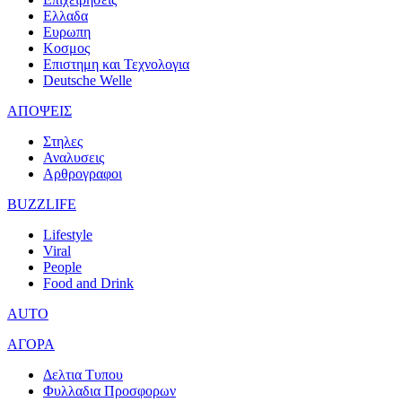
Ελλαδα
Ευρωπη
Κοσμος
Επιστημη και Τεχνολογια
Deutsche Welle
ΑΠΟΨΕΙΣ
Στηλες
Αναλυσεις
Αρθρογραφοι
BUZZLIFE
Lifestyle
Viral
People
Food and Drink
AUTO
ΑΓΟΡΑ
Δελτια Τυπου
Φυλλαδια Προσφορων