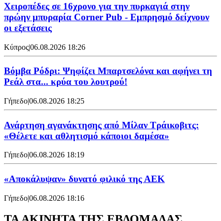
Χειροπέδες σε 16χρονο για την πυρκαγιά στην
πρώην μπυραρία Corner Pub - Εμπρησμό δείχνουν
οι εξετάσεις
Κύπρος
|
06.08.2026 18:26
Βόμβα Ρόδρι: Ψηφίζει Μπαρτσελόνα και αφήνει τη
Ρεάλ στα... κρύα του λουτρού!
Γήπεδο
|
06.08.2026 18:25
Ανάρτηση αγανάκτησης από Μίλαν Τράικοβιτς:
«Θέλετε και αθλητισμό κάποιοι δαμέσα»
Γήπεδο
|
06.08.2026 18:19
«Αποκάλυψαν» δυνατό φιλικό της ΑΕΚ
Γήπεδο
|
06.08.2026 18:16
ΤΑ ΑΚΙΝΗΤΑ ΤΗΣ ΕΒΔΟΜΑΔΑΣ