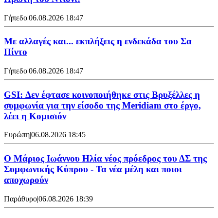
Γήπεδο
|
06.08.2026 18:47
Με αλλαγές και... εκπλήξεις η ενδεκάδα του Σα
Πίντο
Γήπεδο
|
06.08.2026 18:47
GSI: Δεν έφτασε κοινοποιήθηκε στις Βρυξέλλες η
συμφωνία για την είσοδο της Meridiam στο έργο,
λέει η Κομισιόν
Ευρώπη
|
06.08.2026 18:45
Ο Μάριος Ιωάννου Ηλία νέος πρόεδρος του ΔΣ της
Συμφωνικής Κύπρου - Τα νέα μέλη και ποιοι
αποχωρούν
Παράθυρο
|
06.08.2026 18:39