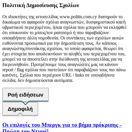
Πολιτική Δημοσίευσης Σχολίων
Οι ιδιοκτήτες της ιστοσελίδας www.politis.com.cy διατηρούν το
δικαίωμα να αφαιρούν σχόλια αναγνωστών, δυσφημιστικού και/ή
υβριστικού περιεχομένου, ή/και σχόλια που μπορούν να εκληφθεί
ότι υποκινούν το μίσος/τον ρατσισμό ή που παραβιάζουν
οποιαδήποτε άλλη νομοθεσία. Οι συντάκτες των σχολίων αυτών
ευθύνονται προσωπικά για την δημοσίευση τους. Αν κάποιος
αναγνώστης/συντάκτης σχολίου, το οποίο αφαιρείται, θεωρεί ότι
έχει στοιχεία που αποδεικνύουν το αληθές του περιεχομένου του,
μπορεί να τα αποστείλει στην διεύθυνση της ιστοσελίδας για να
διερευνηθούν. Προτρέπουμε τους αναγνώστες μας να κάνουν
report / flag σχόλια που πιστεύουν ότι παραβιάζουν τους πιο πάνω
κανόνες. Σχόλια που περιέχουν URL / links σε οποιαδήποτε
σελίδα, δεν δημοσιεύονται αυτόματα.
Ροή ειδήσεων
Δημοφιλή
Οι επιλογές του Μπεργκ για το βήμα πρόκρισης -
Πρώτη του Ντιονί!