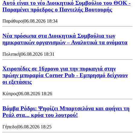
Αυτό είναι το νέο Διοικητικό Συμβούλιο του ΘΟΚ -
Παραμένει πρόεδρος ο Παντελής Βουτουρής
Παράθυρο
|
06.08.2026 18:34
Νέα πρόσωπα στα Διοικητικά Συμβούλια των
ημικρατικών οργανισμών – Αναλυτικά τα ονόματα
Πολιτική
|
06.08.2026 18:31
Χειροπέδες σε 16χρονο για την πυρκαγιά στην
πρώην μπυραρία Corner Pub - Εμπρησμό δείχνουν
οι εξετάσεις
Κύπρος
|
06.08.2026 18:26
Βόμβα Ρόδρι: Ψηφίζει Μπαρτσελόνα και αφήνει τη
Ρεάλ στα... κρύα του λουτρού!
Γήπεδο
|
06.08.2026 18:25