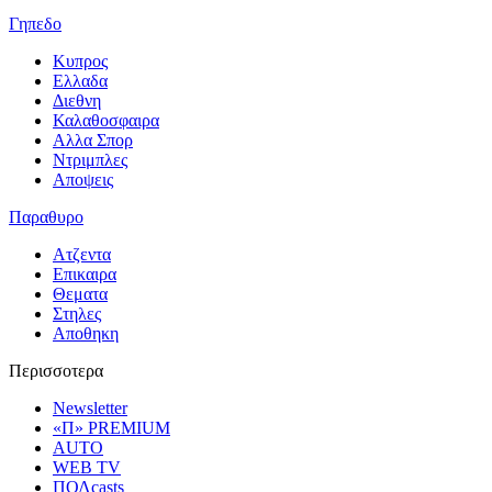
Γηπεδο
Κυπρος
Ελλαδα
Διεθνη
Καλαθοσφαιρα
Αλλα Σπορ
Ντριμπλες
Αποψεις
Παραθυρο
Ατζεντα
Επικαιρα
Θεματα
Στηλες
Αποθηκη
Περισσοτερα
Newsletter
«Π» PREMIUM
AUTO
WEB TV
ΠΟΛcasts