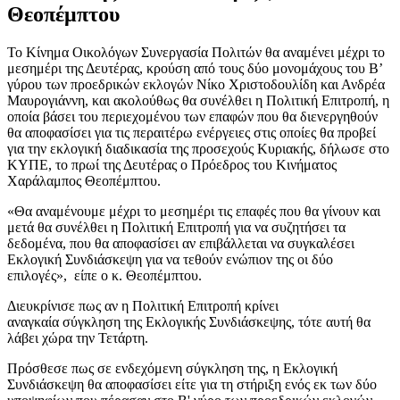
Θεοπέμπτου
Το Κίνημα Οικολόγων Συνεργασία Πολιτών θα αναμένει μέχρι το
μεσημέρι της Δευτέρας, κρούση από τους δύο μονομάχους του Β’
γύρου των προεδρικών εκλογών Νίκο Χριστοδουλίδη και Ανδρέα
Μαυρογιάννη, και ακολούθως θα συνέλθει η Πολιτική Επιτροπή, η
οποία βάσει του περιεχομένου των επαφών που θα διενεργηθούν
θα αποφασίσει για τις περαιτέρω ενέργειες στις οποίες θα προβεί
για την εκλογική διαδικασία της προσεχούς Κυριακής, δήλωσε στο
ΚΥΠΕ, το πρωί της Δευτέρας ο Πρόεδρος του Κινήματος
Χαράλαμπος Θεοπέμπτου.
«Θα αναμένουμε μέχρι το μεσημέρι τις επαφές που θα γίνουν και
μετά θα συνέλθει η Πολιτική Επιτροπή για να συζητήσει τα
δεδομένα, που θα αποφασίσει αν επιβάλλεται να συγκαλέσει
Εκλογική Συνδιάσκεψη για να τεθούν ενώπιον της οι δύο
επιλογές», είπε ο κ. Θεοπέμπτου.
Διευκρίνισε πως αν η Πολιτική Επιτροπή κρίνει
αναγκαία σύγκληση της Εκλογικής Συνδιάσκεψης, τότε αυτή θα
λάβει χώρα την Τετάρτη.
Πρόσθεσε πως σε ενδεχόμενη σύγκληση της, η Εκλογική
Συνδιάσκεψη θα αποφασίσει είτε για τη στήριξη ενός εκ των δύο