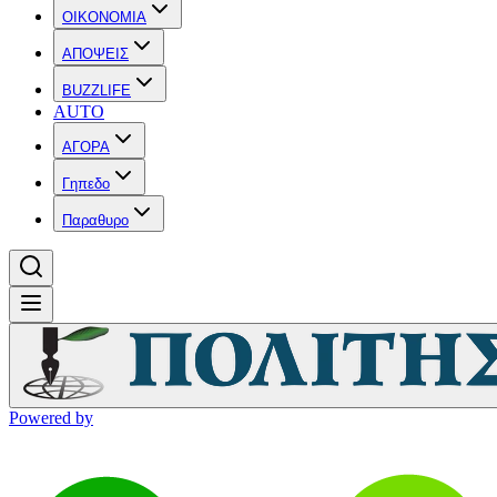
OIKONOMIA
ΑΠΟΨΕΙΣ
BUZZLIFE
AUTO
ΑΓΟΡΑ
Γηπεδο
Παραθυρο
Powered by