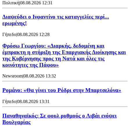
Πολιτική
|
08.08.2026 12:31
Διαψεύδει ο Ινφαντίνο τις καταγγελίες περί...
ερωμένης!
Γήπεδο
|
08.08.2026 12:28
Φρόσω Γεωργίου: «Διαρκής, δεδομένη και
έμπρακτη η στήριξη της Επαρχιακής Διοίκησης και
της Κυβέρνησης προς τη Νατά και όλες τις
κοινότητες της Πάφου»
Newsroom
|
08.08.2026 13:32
Ρομάνο: «Θα γίνει του Ρόδρι στην Μπαρτσελόνα»
Γήπεδο
|
08.08.2026 13:31
Παναθηναϊκός: Σε φουλ ρυθμούς ο Λιβάι ενόψει
Βουλγαρίας