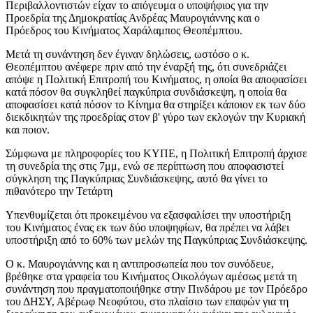
Περιβαλλοντιστών είχαν το απόγευμα ο υποψήφιος για την
Προεδρία της Δημοκρατίας Ανδρέας Μαυρογιάννης και ο
Πρόεδρος του Κινήματος Χαράλαμπος Θεοπέμπτου.
Μετά τη συνάντηση δεν έγιναν δηλώσεις, ωστόσο ο κ.
Θεοπέμπτου ανέφερε πριν από την έναρξή της, ότι συνεδριάζει
απόψε η Πολιτική Επιτροπή του Κινήματος, η οποία θα αποφασίσει
κατά πόσον θα συγκληθεί παγκύπρια συνδιάσκεψη, η οποία θα
αποφασίσει κατά πόσον το Κίνημα θα στηρίξει κάποιον εκ των δύο
διεκδικητών της προεδρίας στον β' γύρο των εκλογών την Κυριακή
και ποιον.
Σύμφωνα με πληροφορίες του ΚΥΠΕ, η Πολιτική Επιτροπή άρχισε
τη συνεδρία της στις 7μμ, ενώ σε περίπτωση που αποφασιστεί
σύγκληση της Παγκύπριας Συνδιάσκεψης, αυτό θα γίνει το
πιθανότερο την Τετάρτη
Υπενθυμίζεται ότι προκειμένου να εξασφαλίσει την υποστήριξη
του Κινήματος ένας εκ των δύο υποψηφίων, θα πρέπει να λάβει
υποστήριξη από το 60% των μελών της Παγκύπριας Συνδιάσκεψης.
Ο κ. Μαυρογιάννης και η αντιπροσωπεία που τον συνόδευε,
βρέθηκε στα γραφεία του Κινήματος Οικολόγων αμέσως μετά τη
συνάντηση που πραγματοποιήθηκε στην Πινδάρου με τον Πρόεδρο
του ΔΗΣΥ, Αβέρωφ Νεοφύτου, στο πλαίσιο των επαφών για τη