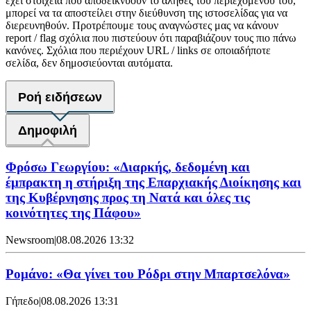
έχει στοιχεία που αποδεικνύουν το αληθές του περιεχομένου του,
μπορεί να τα αποστείλει στην διεύθυνση της ιστοσελίδας για να
διερευνηθούν. Προτρέπουμε τους αναγνώστες μας να κάνουν
report / flag σχόλια που πιστεύουν ότι παραβιάζουν τους πιο πάνω
κανόνες. Σχόλια που περιέχουν URL / links σε οποιαδήποτε
σελίδα, δεν δημοσιεύονται αυτόματα.
Ροή ειδήσεων
Δημοφιλή
Φρόσω Γεωργίου: «Διαρκής, δεδομένη και
έμπρακτη η στήριξη της Επαρχιακής Διοίκησης και
της Κυβέρνησης προς τη Νατά και όλες τις
κοινότητες της Πάφου»
Newsroom
|
08.08.2026 13:32
Ρομάνο: «Θα γίνει του Ρόδρι στην Μπαρτσελόνα»
Γήπεδο
|
08.08.2026 13:31