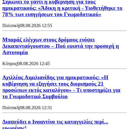
Σηκώνει το γάντι η κυβέρνηση για τους
ημικρατικούς: «Άδικη η κριτική - Υιοθετήθηκε το
78% των εισηγήσεων του Γνωμοδοτικού»
Πολιτική
|
08.08.2026 12:55
Μπαράζ ελέγχων στους δρόμους ενόψει
Δεκαπενταύγουστου – Πού εφιστά την προσοχή η
Αστυνομία
Κύπρος
|
08.08.2026 12:45
Αχιλλέας Αιμιλιανίδης για ημικρατικούς: «Η
κυβέρνηση να εξηγήσει τους διορισμούς 21
προσώπων εκτός καταλόγου» - Τι υποστηρίζει για
το Γνωμοδοτικό Συμβούλιο
Πολιτική
|
08.08.2026 12:31
Διαψεύδει ο Ινφαντίνο τις καταγγελίες περί...
ερωμένης!