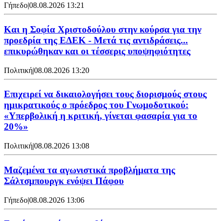
Γήπεδο
|
08.08.2026 13:21
Και η Σοφία Χριστοδούλου στην κούρσα για την
προεδρία της ΕΔΕΚ - Μετά τις αντιδράσεις...
επικυρώθηκαν και οι τέσσερις υποψηφιότητες
Πολιτική
|
08.08.2026 13:20
Επιχειρεί να δικαιολογήσει τους διορισμούς στους
ημικρατικούς ο πρόεδρος του Γνωμοδοτικού:
«Υπερβολική η κριτική, γίνεται φασαρία για το
20%»
Πολιτική
|
08.08.2026 13:08
Μαζεμένα τα αγωνιστικά προβλήματα της
Σάλτσμπουργκ ενόψει Πάφου
Γήπεδο
|
08.08.2026 13:06