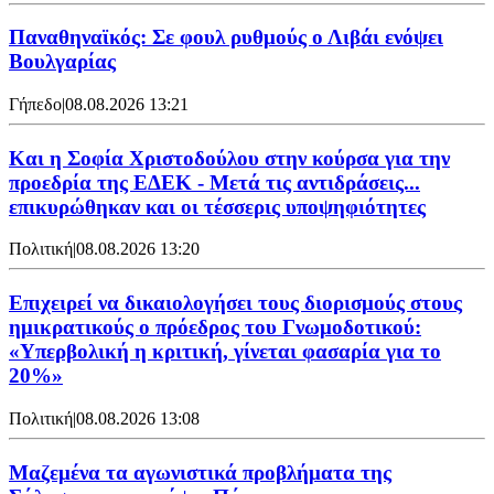
Παναθηναϊκός: Σε φουλ ρυθμούς ο Λιβάι ενόψει
Βουλγαρίας
Γήπεδο
|
08.08.2026 13:21
Και η Σοφία Χριστοδούλου στην κούρσα για την
προεδρία της ΕΔΕΚ - Μετά τις αντιδράσεις...
επικυρώθηκαν και οι τέσσερις υποψηφιότητες
Πολιτική
|
08.08.2026 13:20
Επιχειρεί να δικαιολογήσει τους διορισμούς στους
ημικρατικούς ο πρόεδρος του Γνωμοδοτικού:
«Υπερβολική η κριτική, γίνεται φασαρία για το
20%»
Πολιτική
|
08.08.2026 13:08
Μαζεμένα τα αγωνιστικά προβλήματα της