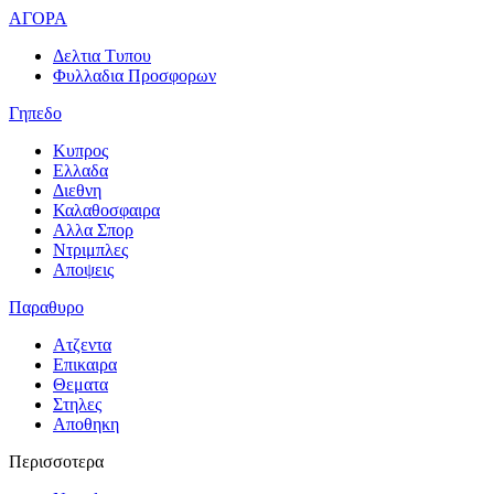
ΑΓΟΡΑ
Δελτια Τυπου
Φυλλαδια Προσφορων
Γηπεδο
Κυπρος
Ελλαδα
Διεθνη
Καλαθοσφαιρα
Αλλα Σπορ
Ντριμπλες
Αποψεις
Παραθυρο
Ατζεντα
Επικαιρα
Θεματα
Στηλες
Αποθηκη
Περισσοτερα