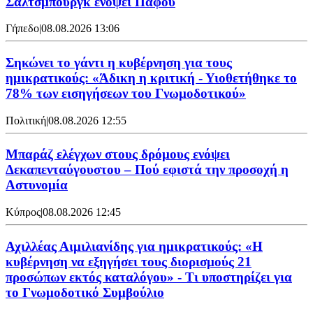
Σάλτσμπουργκ ενόψει Πάφου
Γήπεδο
|
08.08.2026 13:06
Σηκώνει το γάντι η κυβέρνηση για τους
ημικρατικούς: «Άδικη η κριτική - Υιοθετήθηκε το
78% των εισηγήσεων του Γνωμοδοτικού»
Πολιτική
|
08.08.2026 12:55
Μπαράζ ελέγχων στους δρόμους ενόψει
Δεκαπενταύγουστου – Πού εφιστά την προσοχή η
Αστυνομία
Κύπρος
|
08.08.2026 12:45
Αχιλλέας Αιμιλιανίδης για ημικρατικούς: «Η
κυβέρνηση να εξηγήσει τους διορισμούς 21
προσώπων εκτός καταλόγου» - Τι υποστηρίζει για
το Γνωμοδοτικό Συμβούλιο