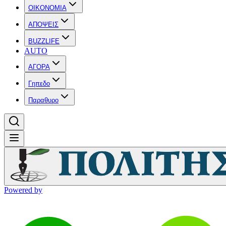
OIKONOMIA
ΑΠΟΨΕΙΣ
BUZZLIFE
AUTO
ΑΓΟΡΑ
Γηπεδο
Παραθυρο
Powered by