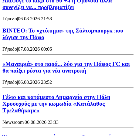
Απέφυγε το κάζο στο 90’+4 η Ομόνοια αλλά
συνεχίζει να... προβληματίζει
Γήπεδο
|
06.08.2026 21:58
ΒΙΝΤΕΟ: Το «χτύπημα» της Σάλτσμπουργκ που
λύγισε την Πάφο
Γήπεδο
|
07.08.2026 00:06
«Μαχαιριά» στο παρά... δύο για την Πάφος FC και
θα παίξει ρέστα για νέα ανατροπή
Γήπεδο
|
06.08.2026 23:52
Γέλιο και κατάμεστο Δημαρχείο στην Πόλη
Χρυσοχούς με την κωμωδία «Κατάλαθος
Τρελαθήκαμε»
Newsroom
|
06.08.2026 23:33