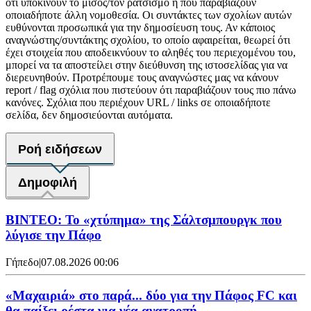
ότι υποκινούν το μίσος/τον ρατσισμό ή που παραβιάζουν
οποιαδήποτε άλλη νομοθεσία. Οι συντάκτες των σχολίων αυτών
ευθύνονται προσωπικά για την δημοσίευση τους. Αν κάποιος
αναγνώστης/συντάκτης σχολίου, το οποίο αφαιρείται, θεωρεί ότι
έχει στοιχεία που αποδεικνύουν το αληθές του περιεχομένου του,
μπορεί να τα αποστείλει στην διεύθυνση της ιστοσελίδας για να
διερευνηθούν. Προτρέπουμε τους αναγνώστες μας να κάνουν
report / flag σχόλια που πιστεύουν ότι παραβιάζουν τους πιο πάνω
κανόνες. Σχόλια που περιέχουν URL / links σε οποιαδήποτε
σελίδα, δεν δημοσιεύονται αυτόματα.
Ροή ειδήσεων
Δημοφιλή
ΒΙΝΤΕΟ: Το «χτύπημα» της Σάλτσμπουργκ που
λύγισε την Πάφο
Γήπεδο
|
07.08.2026 00:06
«Μαχαιριά» στο παρά... δύο για την Πάφος FC και
θα παίξει ρέστα για νέα ανατροπή