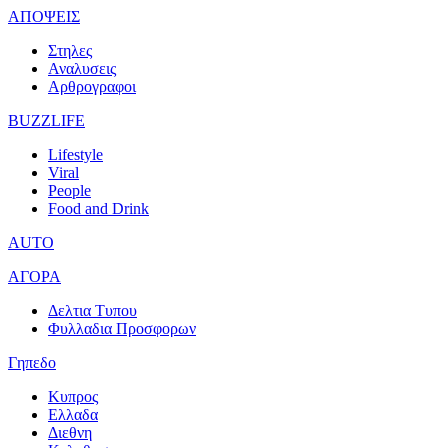
ΑΠΟΨΕΙΣ
Στηλες
Αναλυσεις
Αρθρογραφοι
BUZZLIFE
Lifestyle
Viral
People
Food and Drink
AUTO
ΑΓΟΡΑ
Δελτια Τυπου
Φυλλαδια Προσφορων
Γηπεδο
Κυπρος
Ελλαδα
Διεθνη