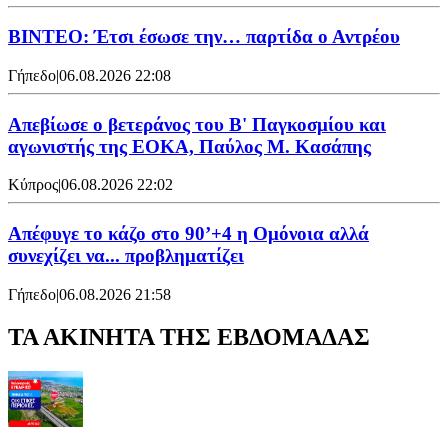
ΒΙΝΤΕΟ: Έτσι έσωσε την… παρτίδα ο Αντρέου
Γήπεδο
|
06.08.2026 22:08
Απεβίωσε ο βετεράνος του Β' Παγκοσμίου και
αγωνιστής της ΕΟΚΑ, Παύλος Μ. Κασάπης
Κύπρος
|
06.08.2026 22:02
Απέφυγε το κάζο στο 90’+4 η Ομόνοια αλλά
συνεχίζει να... προβληματίζει
Γήπεδο
|
06.08.2026 21:58
ΤΑ ΑΚΙΝΗΤΑ ΤΗΣ ΕΒΔΟΜΑΔΑΣ