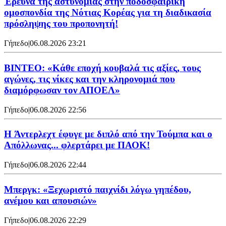
Έρευνα της αστυνομίας στην ποδοσφαιρική
ομοσπονδία της Νότιας Κορέας για τη διαδικασία
πρόσληψης του προπονητή!
Γήπεδο
|
06.08.2026 23:21
ΒΙΝΤΕΟ: «Κάθε εποχή κουβαλά τις αξίες, τους
αγώνες, τις νίκες και την κληρονομιά που
διαμόρφωσαν τον ΑΠΟΕΛ»
Γήπεδο
|
06.08.2026 22:56
H Άντερλεχτ έφυγε με διπλό από την Τούμπα και ο
Απόλλωνας... φλερτάρει με ΠΑΟΚ!
Γήπεδο
|
06.08.2026 22:44
Μπεργκ: «Ξεχωριστό παιχνίδι λόγω γηπέδου,
ανέμου και απουσιών»
Γήπεδο
|
06.08.2026 22:29