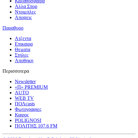
Καλαθοσφαιρα
Αλλα Σπορ
Ντριμπλες
Αποψεις
Παραθυρο
Ατζεντα
Επικαιρα
Θεματα
Στηλες
Αποθηκη
Περισσοτερα
Newsletter
«Π» PREMIUM
AUTO
WEB TV
ΠΟΛcasts
Φωτογραφιες
Καιρος
POLIGNOSI
ΠΟΛΙΤΗΣ 107.6 FM