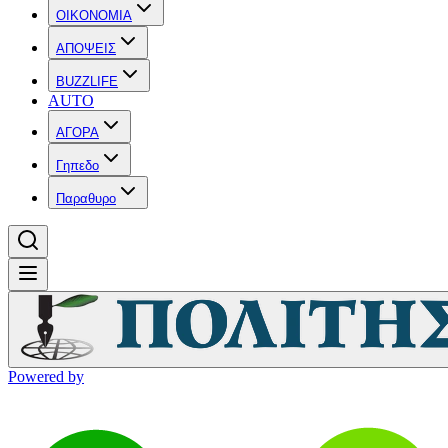
OIKONOMIA
ΑΠΟΨΕΙΣ
BUZZLIFE
AUTO
ΑΓΟΡΑ
Γηπεδο
Παραθυρο
Powered by