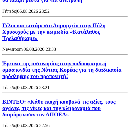
Γήπεδο
|
06.08.2026 23:52
Γέλιο και κατάμεστο Δημαρχείο στην Πόλη
Χρυσοχούς με την κωμωδία «Κατάλαθος
Τρελαθήκαμε»
Newsroom
|
06.08.2026 23:33
Έρευνα της αστυνομίας στην ποδοσφαιρική
ομοσπονδία της Νότιας Κορέας για τη διαδικασία
πρόσληψης του προπονητή!
Γήπεδο
|
06.08.2026 23:21
ΒΙΝΤΕΟ: «Κάθε εποχή κουβαλά τις αξίες, τους
αγώνες, τις νίκες και την κληρονομιά που
διαμόρφωσαν τον ΑΠΟΕΛ»
Γήπεδο
|
06.08.2026 22:56