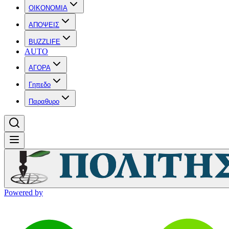
OIKONOMIA
ΑΠΟΨΕΙΣ
BUZZLIFE
AUTO
ΑΓΟΡΑ
Γηπεδο
Παραθυρο
Powered by