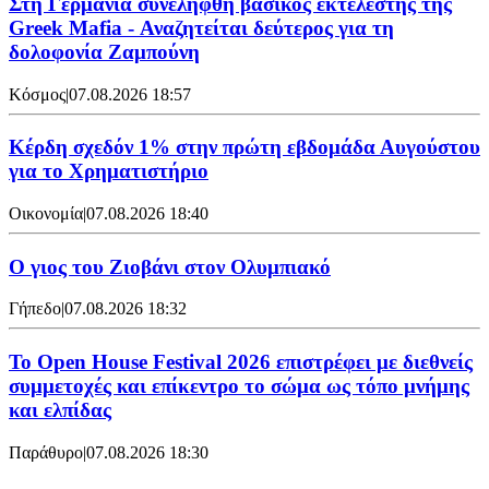
Στη Γερμανία συνελήφθη βασικός εκτελεστής της
Greek Mafia - Αναζητείται δεύτερος για τη
δολοφονία Ζαμπούνη
Κόσμος
|
07.08.2026 18:57
Κέρδη σχεδόν 1% στην πρώτη εβδομάδα Αυγούστου
για το Χρηματιστήριο
Οικονομία
|
07.08.2026 18:40
Ο γιος του Ζιοβάνι στον Ολυμπιακό
Γήπεδο
|
07.08.2026 18:32
Το Open House Festival 2026 επιστρέφει με διεθνείς
συμμετοχές και επίκεντρο το σώμα ως τόπο μνήμης
και ελπίδας
Παράθυρο
|
07.08.2026 18:30