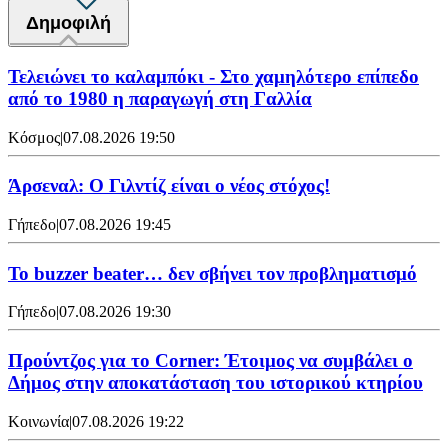
Δημοφιλή
Τελειώνει το καλαμπόκι - Στο χαμηλότερο επίπεδο
από το 1980 η παραγωγή στη Γαλλία
Κόσμος
|
07.08.2026 19:50
Άρσεναλ: Ο Γιλντίζ είναι ο νέος στόχος!
Γήπεδο
|
07.08.2026 19:45
Το buzzer beater… δεν σβήνει τoν προβληματισμό
Γήπεδο
|
07.08.2026 19:30
Προύντζος για το Corner: Έτοιμος να συμβάλει ο
Δήμος στην αποκατάσταση του ιστορικού κτηρίου
Κοινωνία
|
07.08.2026 19:22