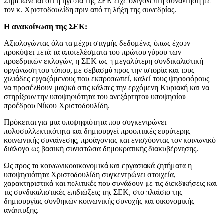
Σημειώνεται ότι η ηγεσία της ΣΕΚ είχε ολιγόλεπτη συνάντηση με
τον κ. Χριστοδουλίδη πριν από τη λήξη της συνεδρίας.
Η ανακοίνωση της ΣΕΚ:
Αξιολογώντας όλα τα μέχρι στιγμής δεδομένα, όπως έχουν
προκύψει μετά τα αποτελέσματα του πρώτου γύρου των
προεδρικών εκλογών, η ΣΕΚ ως η μεγαλύτερη συνδικαλιστική
οργάνωση του τόπου, με σεβασμό προς την ιστορία και τους
χιλιάδες εργαζόμενους που εκπροσωπεί, καλεί τους ψηφοφόρους
να προσέλθουν μαζικά στις κάλπες την ερχόμενη Κυριακή και να
στηρίξουν την υποψηφιότητα του ανεξάρτητου υποψηφίου
προέδρου Νίκου Χριστοδουλίδη.
Πρόκειται για μια υποψηφιότητα που συγκεντρώνει
πολυσυλλεκτικότητα και δημιουργεί προοπτικές ευρύτερης
κοινωνικής συναίνεσης, προάγοντας και ενισχύοντας τον κοινωνικό
διάλογο ως βασική συνιστώσα δημοκρατικής διακυβέρνησης.
Ως προς τα κοινωνικοοικονομικά και εργασιακά ζητήματα η
υποψηφιότητα Χριστοδουλίδη συγκεντρώνει στοιχεία,
χαρακτηριστικά και πολιτικές που συνάδουν με τις διεκδικήσεις και
τις συνδικαλιστικές επιδιώξεις της ΣΕΚ, στο πλαίσιο της
δημιουργίας συνθηκών κοινωνικής συνοχής και οικονομικής
ανάπτυξης.