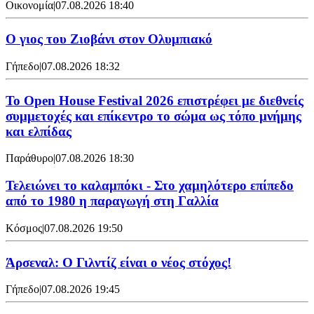
Οικονομία
|
07.08.2026 18:40
Ο γιος του Ζιοβάνι στον Ολυμπιακό
Γήπεδο
|
07.08.2026 18:32
Το Open House Festival 2026 επιστρέφει με διεθνείς
συμμετοχές και επίκεντρο το σώμα ως τόπο μνήμης
και ελπίδας
Παράθυρο
|
07.08.2026 18:30
Τελειώνει το καλαμπόκι - Στο χαμηλότερο επίπεδο
από το 1980 η παραγωγή στη Γαλλία
Κόσμος
|
07.08.2026 19:50
Άρσεναλ: Ο Γιλντίζ είναι ο νέος στόχος!
Γήπεδο
|
07.08.2026 19:45