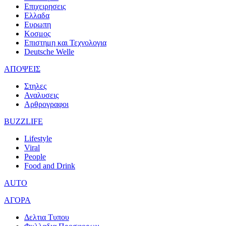
Επιχειρησεις
Ελλαδα
Ευρωπη
Κοσμος
Επιστημη και Τεχνολογια
Deutsche Welle
ΑΠΟΨΕΙΣ
Στηλες
Αναλυσεις
Αρθρογραφοι
BUZZLIFE
Lifestyle
Viral
People
Food and Drink
AUTO
ΑΓΟΡΑ
Δελτια Τυπου