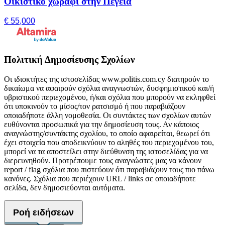
Οικιστικό χωράφι στην Πέγεια
€ 55,000
Πολιτική Δημοσίευσης Σχολίων
Οι ιδιοκτήτες της ιστοσελίδας www.politis.com.cy διατηρούν το
δικαίωμα να αφαιρούν σχόλια αναγνωστών, δυσφημιστικού και/ή
υβριστικού περιεχομένου, ή/και σχόλια που μπορούν να εκληφθεί
ότι υποκινούν το μίσος/τον ρατσισμό ή που παραβιάζουν
οποιαδήποτε άλλη νομοθεσία. Οι συντάκτες των σχολίων αυτών
ευθύνονται προσωπικά για την δημοσίευση τους. Αν κάποιος
αναγνώστης/συντάκτης σχολίου, το οποίο αφαιρείται, θεωρεί ότι
έχει στοιχεία που αποδεικνύουν το αληθές του περιεχομένου του,
μπορεί να τα αποστείλει στην διεύθυνση της ιστοσελίδας για να
διερευνηθούν. Προτρέπουμε τους αναγνώστες μας να κάνουν
report / flag σχόλια που πιστεύουν ότι παραβιάζουν τους πιο πάνω
κανόνες. Σχόλια που περιέχουν URL / links σε οποιαδήποτε
σελίδα, δεν δημοσιεύονται αυτόματα.
Ροή ειδήσεων