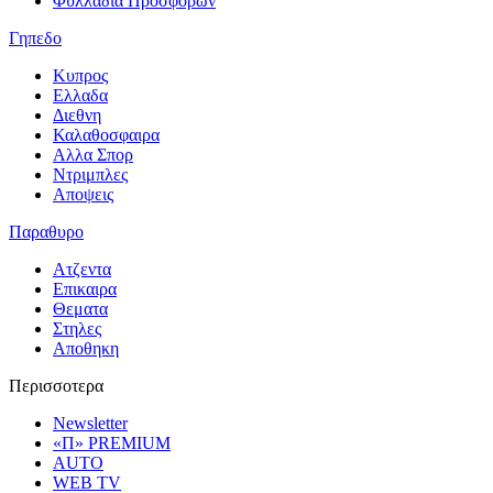
Φυλλαδια Προσφορων
Γηπεδο
Κυπρος
Ελλαδα
Διεθνη
Καλαθοσφαιρα
Αλλα Σπορ
Ντριμπλες
Αποψεις
Παραθυρο
Ατζεντα
Επικαιρα
Θεματα
Στηλες
Αποθηκη
Περισσοτερα
Newsletter
«Π» PREMIUM
AUTO
WEB TV