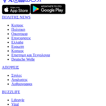
ΠΟΛΙΤΗΣ NEWS
Κυπρος
Πολιτικη
Οικονομια
Επιχειρησεις
Ελλαδα
Ευρωπη
Κοσμος
Επιστημη και Τεχνολογια
Deutsche Welle
ΑΠΟΨΕΙΣ
Στηλες
Αναλυσεις
Αρθρογραφοι
BUZZLIFE
Lifestyle
Viral