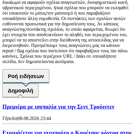
δικαίωμα να αφαιρούν σχόλια αναγνωστών, δυσφημιστικού και/ή
υβριστικού περιεχομένου, ή/και σχόλια που μπορούν να εκληφθεί
ότι υποκινούν το μίσος/τον ρατσισμό ή που παραβιάζουν
οποιαδήποτε άλλη νομοθεσία. Οι συντάκτες των σχολίων αυτών
ευθύνονται προσωπικά για την δημοσίευση τους. Αν κάποιος
αναγνώστης/συντάκτης σχολίου, το οποίο αφαιρείται, θεωρεί ότι
έχει στοιχεία που αποδεικνύουν το αληθές του περιεχομένου του,
μπορεί να τα αποστείλει στην διεύθυνση της ιστοσελίδας για να
διερευνηθούν. Προτρέπουμε τους αναγνώστες μας να κάνουν
report / flag σχόλια που πιστεύουν ότι παραβιάζουν τους πιο πάνω
κανόνες. Σχόλια που περιέχουν URL / links σε οποιαδήποτε
σελίδα, δεν δημοσιεύονται αυτόματα.
Ροή ειδήσεων
Δημοφιλή
Πρεμιέρα με ισοπαλία για την Σεντ Τρούιντεν
Γήπεδο
|
08.08.2026 23:44
Ετοιμάζεται για ντεμπούτο ο Καρέτσας κόντρα στην