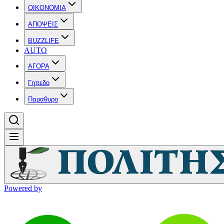
OIKONOMIA
ΑΠΟΨΕΙΣ
BUZZLIFE
AUTO
ΑΓΟΡΑ
Γηπεδο
Παραθυρο
Powered by