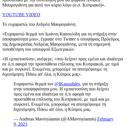
Μαυρογιάννη για αυτό τον κύριο λόγο (σ.σ. Κυπριακό)».
YOUTUBE VIDEO
Το ευχαριστώ του Ανδρέα Μαυρογιάννη
«Ευχαριστώ θερμά τον Ιωάννη Κασουλίδη για τη στήριξη στην
υποψηφιότητα μου», έγραψε στο Twitter ο υποψήφιος Πρόεδρος
της Δημοκρατίας Ανδρέας Μαυρογιάννης, μετά τη σημερινή
τοποθέτηση του υπουργού Εξωτερικών.
«Η εμπιστοσύνη», ανέφερε, «που δείχνει προς εμένα και ιδιαίτερα
σε ό,τι αφορά την προσπάθεια επίλυσης του Κυπριακού, με τιμά
και με συγκινεί. Ενωμένοι, μπορούμε να αποτρέψουμε τη
διχοτόμηση. Πάνω απ' όλα, η Κύπρος μας».
Ευχαριστώ θερμά τον
@IKasoulides
, για τη στήριξη
στην υποψηφιότητα μου. Η εμπιστοσύνη που δείχνει
προς εμένα και ιδιαίτερα σε ό,τι αφορά την
προσπάθεια επίλυσης του Κυπριακού, με τιμά και με
συγκινεί. Ενωμένοι, μπορούμε να αποτρέψουμε τη
διχοτόμηση. Πάνω απ' όλα, η Κύπρος μας.
— Andreas Mavroyiannis (@AMavroyiannis)
February
9, 2023