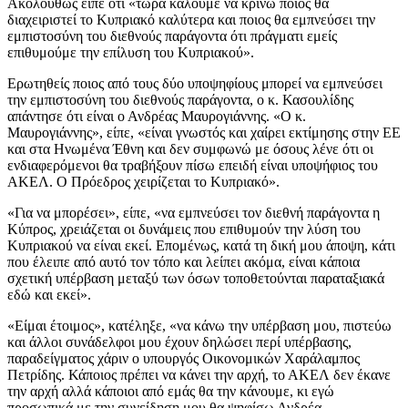
Ακολούθως είπε ότι «τώρα καλούμε να κρίνω ποιος θα
διαχειριστεί το Κυπριακό καλύτερα και ποιος θα εμπνεύσει την
εμπιστοσύνη του διεθνούς παράγοντα ότι πράγματι εμείς
επιθυμούμε την επίλυση του Κυπριακού».
Ερωτηθείς ποιος από τους δύο υποψηφίους μπορεί να εμπνεύσει
την εμπιστοσύνη του διεθνούς παράγοντα, ο κ. Κασουλίδης
απάντησε ότι είναι ο Ανδρέας Μαυρογιάννης. «Ο κ.
Μαυρογιάννης», είπε, «είναι γνωστός και χαίρει εκτίμησης στην ΕΕ
και στα Ηνωμένα Έθνη και δεν συμφωνώ με όσους λένε ότι οι
ενδιαφερόμενοι θα τραβήξουν πίσω επειδή είναι υποψήφιος του
ΑΚΕΛ. Ο Πρόεδρος χειρίζεται το Κυπριακό».
«Για να μπορέσει», είπε, «να εμπνεύσει τον διεθνή παράγοντα η
Κύπρος, χρειάζεται οι δυνάμεις που επιθυμούν την λύση του
Κυπριακού να είναι εκεί. Επομένως, κατά τη δική μου άποψη, κάτι
που έλειπε από αυτό τον τόπο και λείπει ακόμα, είναι κάποια
σχετική υπέρβαση μεταξύ των όσων τοποθετούνται παραταξιακά
εδώ και εκεί».
«Είμαι έτοιμος», κατέληξε, «να κάνω την υπέρβαση μου, πιστεύω
και άλλοι συνάδελφοι μου έχουν δηλώσει περί υπέρβασης,
παραδείγματος χάριν ο υπουργός Οικονομικών Χαράλαμπος
Πετρίδης. Κάποιος πρέπει να κάνει την αρχή, το ΑΚΕΛ δεν έκανε
την αρχή αλλά κάποιοι από εμάς θα την κάνουμε, κι εγώ
προσωπικά με την συνείδηση μου θα ψηφίσω Ανδρέα