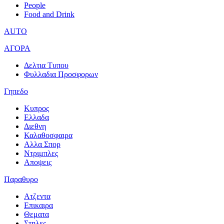
People
Food and Drink
AUTO
ΑΓΟΡΑ
Δελτια Τυπου
Φυλλαδια Προσφορων
Γηπεδο
Κυπρος
Ελλαδα
Διεθνη
Καλαθοσφαιρα
Αλλα Σπορ
Ντριμπλες
Αποψεις
Παραθυρο
Ατζεντα
Επικαιρα
Θεματα
Στηλες