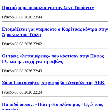
Πρεμιέρα με ισοπαλία για την Σεντ Τρούιντεν
Γήπεδο
|
08.08.2026 23:44
Ετοιμάζεται για ντεμπούτο ο Καρέτσας κόντρα στην
Άρσεναλ του Τζόλη
Γήπεδο
|
08.08.2026 23:02
Οι τρεις «λεπτομέρειες» που κόστισαν στην Πάφος
FC και η... ευχή για τη ρεβάνς
Γήπεδο
|
08.08.2026 22:43
Σόου Γκατσίνοβιτς στην πρόβα τζενεράλε της ΑΕΚ
Γήπεδο
|
08.08.2026 22:24
Παπαδόπουλος: «Πίστη στο πλάνο μας - Εγώ τους
πιστεύω»