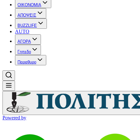
OIKONOMIA
ΑΠΟΨΕΙΣ
BUZZLIFE
AUTO
ΑΓΟΡΑ
Γηπεδο
Παραθυρο
Powered by