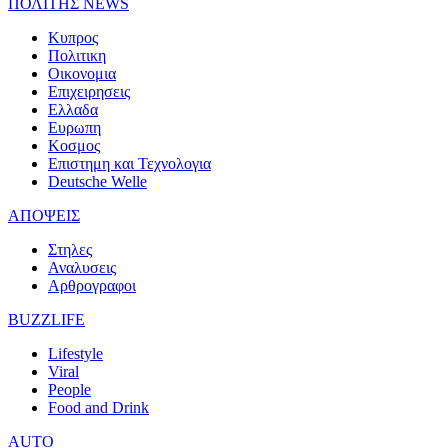
ΠΟΛΙΤΗΣ NEWS
Κυπρος
Πολιτικη
Οικονομια
Επιχειρησεις
Ελλαδα
Ευρωπη
Κοσμος
Επιστημη και Τεχνολογια
Deutsche Welle
ΑΠΟΨΕΙΣ
Στηλες
Αναλυσεις
Αρθρογραφοι
BUZZLIFE
Lifestyle
Viral
People
Food and Drink
AUTO