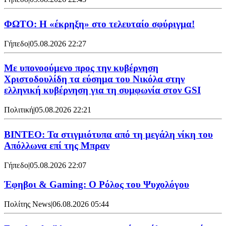
ΦΩΤΟ: Η «έκρηξη» στο τελευταίο σφύριγμα!
Γήπεδο
|
05.08.2026 22:27
Με υπονοούμενο προς την κυβέρνηση
Χριστοδουλίδη τα εύσημα του Νικόλα στην
ελληνική κυβέρνηση για τη συμφωνία στον GSI
Πολιτική
|
05.08.2026 22:21
ΒΙΝΤΕΟ: Τα στιγμιότυπα από τη μεγάλη νίκη του
Απόλλωνα επί της Μπραν
Γήπεδο
|
05.08.2026 22:07
Έφηβοι & Gaming: Ο Ρόλος του Ψυχολόγου
Πολίτης News
|
06.08.2026 05:44