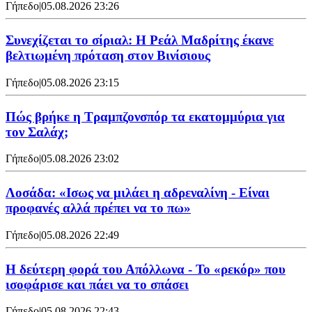
Γήπεδο
|
05.08.2026 23:26
Συνεχίζεται το σίριαλ: Η Ρεάλ Μαδρίτης έκανε
βελτιωμένη πρόταση στον Βινίσιους
Γήπεδο
|
05.08.2026 23:15
Πώς βρήκε η Τραμπζονσπόρ τα εκατομμύρια για
τον Σαλάχ;
Γήπεδο
|
05.08.2026 23:02
Λοσάδα: «Ισως να μιλάει η αδρεναλίνη - Είναι
προφανές αλλά πρέπει να το πω»
Γήπεδο
|
05.08.2026 22:49
Η δεύτερη φορά του Απόλλωνα - Το «ρεκόρ» που
ισοφάρισε και πάει να το σπάσει
Γήπεδο
|
05.08.2026 22:43