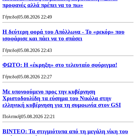
προφανές αλλά πρέπει να το πω»
Γήπεδο
|
05.08.2026 22:49
Η δεύτερη φορά του Απόλλωνα - Το «ρεκόρ» που
ισοφάρισε και πάει να το σπάσει
Γήπεδο
|
05.08.2026 22:43
ΦΩΤΟ: Η «έκρηξη» στο τελευταίο σφύριγμα!
Γήπεδο
|
05.08.2026 22:27
Με υπονοούμενο προς την κυβέρνηση
Χριστοδουλίδη τα εύσημα του Νικόλα στην
ελληνική κυβέρνηση για τη συμφωνία στον GSI
Πολιτική
|
05.08.2026 22:21
ΒΙΝΤΕΟ: Τα στιγμιότυπα από τη μεγάλη νίκη του