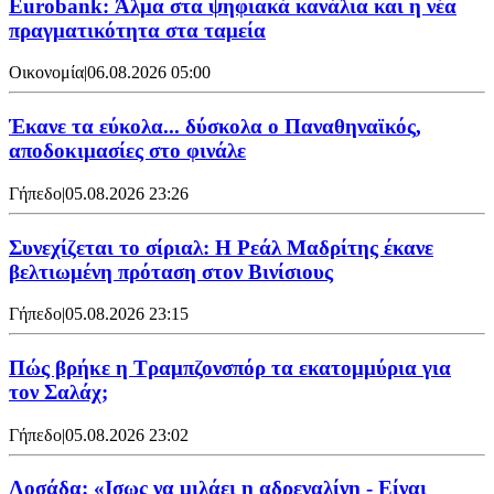
Eurobank: Άλμα στα ψηφιακά κανάλια και η νέα
πραγματικότητα στα ταμεία
Οικονομία
|
06.08.2026 05:00
Έκανε τα εύκολα... δύσκολα ο Παναθηναϊκός,
αποδοκιμασίες στο φινάλε
Γήπεδο
|
05.08.2026 23:26
Συνεχίζεται το σίριαλ: Η Ρεάλ Μαδρίτης έκανε
βελτιωμένη πρόταση στον Βινίσιους
Γήπεδο
|
05.08.2026 23:15
Πώς βρήκε η Τραμπζονσπόρ τα εκατομμύρια για
τον Σαλάχ;
Γήπεδο
|
05.08.2026 23:02
Λοσάδα: «Ισως να μιλάει η αδρεναλίνη - Είναι