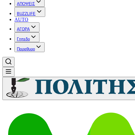
ΑΠΟΨΕΙΣ
BUZZLIFE
AUTO
ΑΓΟΡΑ
Γηπεδο
Παραθυρο