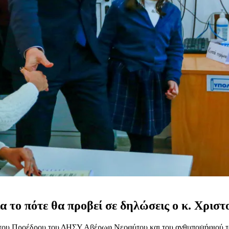
α το πότε θα προβεί σε δηλώσεις ο κ. Χριστ
 του Προέδρου του ΔΗΣΥ Αβέρωφ Νεοφύτου και του ανθυποψήφιού τ