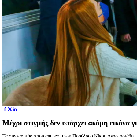
Μέχρι στιγμής δεν υπάρχει ακόμη εικόνα γι
Τα συγχαρητήρια του απερχόμενου Προέδρου Νίκου Αναστασιάδη,