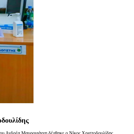
οδουλίδης
ου Ανδρέα Μαυρογιάννη δέχθηκε ο Νίκος Χριστοδουλίδης.