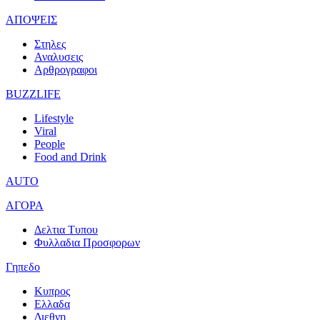
ΑΠΟΨΕΙΣ
Στηλες
Αναλυσεις
Αρθρογραφοι
BUZZLIFE
Lifestyle
Viral
People
Food and Drink
AUTO
ΑΓΟΡΑ
Δελτια Τυπου
Φυλλαδια Προσφορων
Γηπεδο
Κυπρος
Ελλαδα
Διεθνη