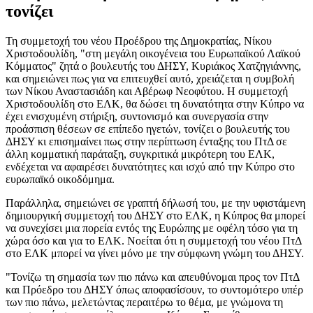
τονίζει
Τη συμμετοχή του νέου Προέδρου της Δημοκρατίας, Νίκου
Χριστοδουλίδη, "στη μεγάλη οικογένεια του Ευρωπαϊκού Λαϊκού
Κόμματος" ζητά ο βουλευτής του ΔΗΣΥ, Κυριάκος Χατζηγιάννης,
και σημειώνει πως για να επιτευχθεί αυτό, χρειάζεται η συμβολή
των Νίκου Αναστασιάδη και Αβέρωφ Νεοφύτου. Η συμμετοχή
Χριστοδουλίδη στο ΕΛΚ, θα δώσει τη δυνατότητα στην Κύπρο να
έχει ενισχυμένη στήριξη, συντονισμό και συνεργασία στην
προάσπιση θέσεων σε επίπεδο ηγετών, τονίζει ο βουλευτής του
ΔΗΣΥ κι επισημαίνει πως στην περίπτωση ένταξης του ΠτΔ σε
άλλη κομματική παράταξη, συγκριτικά μικρότερη του ΕΛΚ,
ενδέχεται να αφαιρέσει δυνατότητες και ισχύ από την Κύπρο στο
ευρωπαϊκό οικοδόμημα.
Παράλληλα, σημειώνει σε γραπτή δήλωσή του, με την υφιστάμενη
δημιουργική συμμετοχή του ΔΗΣΥ στο ΕΛΚ, η Κύπρος θα μπορεί
να συνεχίσει μια πορεία εντός της Ευρώπης με οφέλη τόσο για τη
χώρα όσο και για το ΕΛΚ. Νοείται ότι η συμμετοχή του νέου ΠτΔ
στο ΕΛΚ μπορεί να γίνει μόνο με την σύμφωνη γνώμη του ΔΗΣΥ.
"Τονίζω τη σημασία των πιο πάνω και απευθύνομαι προς τον ΠτΔ
και Πρόεδρο του ΔΗΣΥ όπως αποφασίσουν, το συντομότερο υπέρ
των πιο πάνω, μελετώντας περαιτέρω το θέμα, με γνώμονα τη