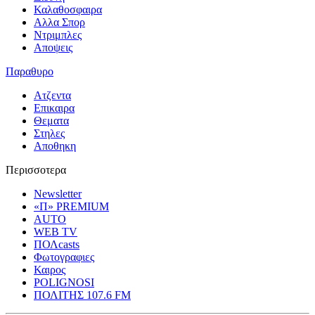
Καλαθοσφαιρα
Αλλα Σπορ
Ντριμπλες
Αποψεις
Παραθυρο
Ατζεντα
Επικαιρα
Θεματα
Στηλες
Αποθηκη
Περισσοτερα
Newsletter
«Π» PREMIUM
AUTO
WEB TV
ΠΟΛcasts
Φωτογραφιες
Καιρος
POLIGNOSI
ΠΟΛΙΤΗΣ 107.6 FM