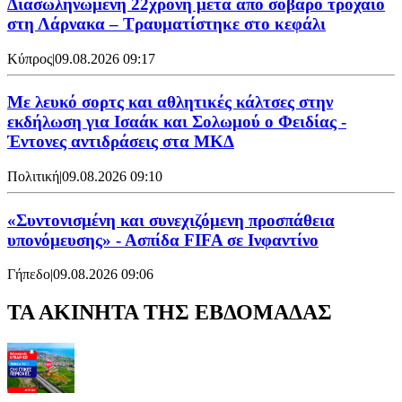
Διασωληνωμένη 22χρονη μετά από σοβαρό τροχαίο
στη Λάρνακα – Τραυματίστηκε στο κεφάλι
Κύπρος
|
09.08.2026 09:17
Με λευκό σορτς και αθλητικές κάλτσες στην
εκδήλωση για Ισαάκ και Σολωμού ο Φειδίας -
Έντονες αντιδράσεις στα ΜΚΔ
Πολιτική
|
09.08.2026 09:10
«Συντονισμένη και συνεχιζόμενη προσπάθεια
υπονόμευσης» - Ασπίδα FIFA σε Ινφαντίνο
Γήπεδο
|
09.08.2026 09:06
ΤΑ ΑΚΙΝΗΤΑ ΤΗΣ ΕΒΔΟΜΑΔΑΣ