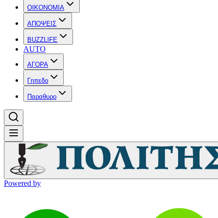
OIKONOMIA
ΑΠΟΨΕΙΣ
BUZZLIFE
AUTO
ΑΓΟΡΑ
Γηπεδο
Παραθυρο
Powered by