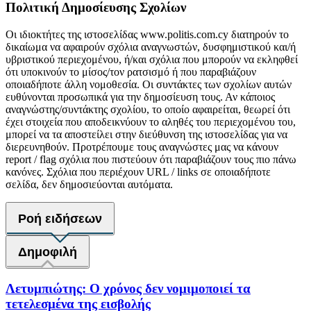
Πολιτική Δημοσίευσης Σχολίων
Οι ιδιοκτήτες της ιστοσελίδας www.politis.com.cy διατηρούν το
δικαίωμα να αφαιρούν σχόλια αναγνωστών, δυσφημιστικού και/ή
υβριστικού περιεχομένου, ή/και σχόλια που μπορούν να εκληφθεί
ότι υποκινούν το μίσος/τον ρατσισμό ή που παραβιάζουν
οποιαδήποτε άλλη νομοθεσία. Οι συντάκτες των σχολίων αυτών
ευθύνονται προσωπικά για την δημοσίευση τους. Αν κάποιος
αναγνώστης/συντάκτης σχολίου, το οποίο αφαιρείται, θεωρεί ότι
έχει στοιχεία που αποδεικνύουν το αληθές του περιεχομένου του,
μπορεί να τα αποστείλει στην διεύθυνση της ιστοσελίδας για να
διερευνηθούν. Προτρέπουμε τους αναγνώστες μας να κάνουν
report / flag σχόλια που πιστεύουν ότι παραβιάζουν τους πιο πάνω
κανόνες. Σχόλια που περιέχουν URL / links σε οποιαδήποτε
σελίδα, δεν δημοσιεύονται αυτόματα.
Ροή ειδήσεων
Δημοφιλή
Λετυμπιώτης: Ο χρόνος δεν νομιμοποιεί τα
τετελεσμένα της εισβολής