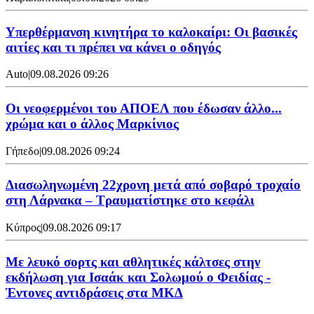
Υπερθέρμανση κινητήρα το καλοκαίρι: Οι βασικές
αιτίες και τι πρέπει να κάνει ο οδηγός
Auto
|
09.08.2026 09:26
Οι νεοφερμένοι του ΑΠΟΕΛ που έδωσαν άλλο...
χρώμα και ο άλλος Μαρκίνιος
Γήπεδο
|
09.08.2026 09:24
Διασωληνωμένη 22χρονη μετά από σοβαρό τροχαίο
στη Λάρνακα – Τραυματίστηκε στο κεφάλι
Κύπρος
|
09.08.2026 09:17
Με λευκό σορτς και αθλητικές κάλτσες στην
εκδήλωση για Ισαάκ και Σολωμού ο Φειδίας -
Έντονες αντιδράσεις στα ΜΚΔ