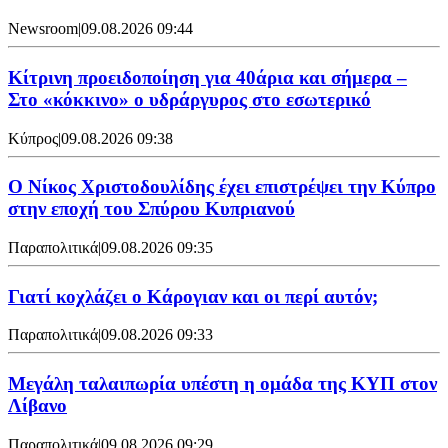
Newsroom
|
09.08.2026 09:44
Κίτρινη προειδοποίηση για 40άρια και σήμερα –
Στο «κόκκινο» ο υδράργυρος στο εσωτερικό
Κύπρος
|
09.08.2026 09:38
Ο Νίκος Χριστοδουλίδης έχει επιστρέψει την Κύπρο
στην εποχή του Σπύρου Κυπριανού
Παραπολιτικά
|
09.08.2026 09:35
Γιατί κοχλάζει ο Κάρογιαν και οι περί αυτόν;
Παραπολιτικά
|
09.08.2026 09:33
Μεγάλη ταλαιπωρία υπέστη η ομάδα της ΚΥΠ στον
Λίβανο
Παραπολιτικά
|
09.08.2026 09:29