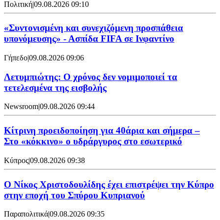
Πολιτική
|
09.08.2026 09:10
«Συντονισμένη και συνεχιζόμενη προσπάθεια
υπονόμευσης» - Ασπίδα FIFA σε Ινφαντίνο
Γήπεδο
|
09.08.2026 09:06
Λετυμπιώτης: Ο χρόνος δεν νομιμοποιεί τα
τετελεσμένα της εισβολής
Newsroom
|
09.08.2026 09:44
Κίτρινη προειδοποίηση για 40άρια και σήμερα –
Στο «κόκκινο» ο υδράργυρος στο εσωτερικό
Κύπρος
|
09.08.2026 09:38
Ο Νίκος Χριστοδουλίδης έχει επιστρέψει την Κύπρο
στην εποχή του Σπύρου Κυπριανού
Παραπολιτικά
|
09.08.2026 09:35