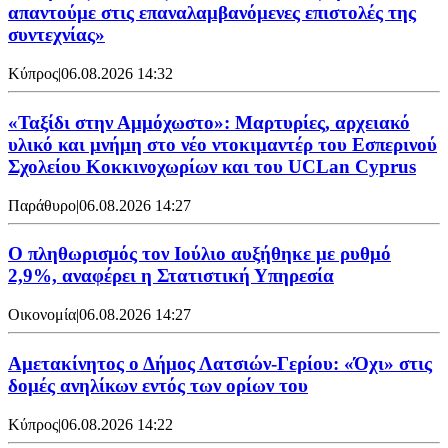
απαντούμε στις επαναλαμβανόμενες επιστολές της
συντεχνίας»
Κύπρος
|
06.08.2026 14:32
«Ταξίδι στην Αμμόχωστο»: Μαρτυρίες, αρχειακό
υλικό και μνήμη στο νέο ντοκιμαντέρ του Εσπερινού
Σχολείου Κοκκινοχωρίων και του UCLan Cyprus
Παράθυρο
|
06.08.2026 14:27
Ο πληθωρισμός τον Ιούλιο αυξήθηκε με ρυθμό
2,9%, αναφέρει η Στατιστική Υπηρεσία
Οικονομία
|
06.08.2026 14:27
Αμετακίνητος ο Δήμος Λατσιών-Γερίου: «Όχι» στις
δομές ανηλίκων εντός των ορίων του
Κύπρος
|
06.08.2026 14:22