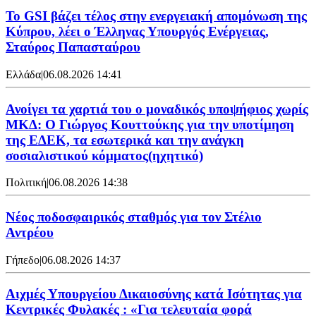
Το GSI βάζει τέλος στην ενεργειακή απομόνωση της
Κύπρου, λέει ο Έλληνας Υπουργός Ενέργειας,
Σταύρος Παπασταύρου
Ελλάδα
|
06.08.2026 14:41
Ανοίγει τα χαρτιά του ο μοναδικός υποψήφιος χωρίς
ΜΚΔ: Ο Γιώργος Κουττούκης για την υποτίμηση
της ΕΔΕΚ, τα εσωτερικά και την ανάγκη
σοσιαλιστικού κόμματος(ηχητικό)
Πολιτική
|
06.08.2026 14:38
Νέος ποδοσφαιρικός σταθμός για τον Στέλιο
Αντρέου
Γήπεδο
|
06.08.2026 14:37
Αιχμές Υπουργείου Δικαιοσύνης κατά Ισότητας για
Κεντρικές Φυλακές : «Για τελευταία φορά