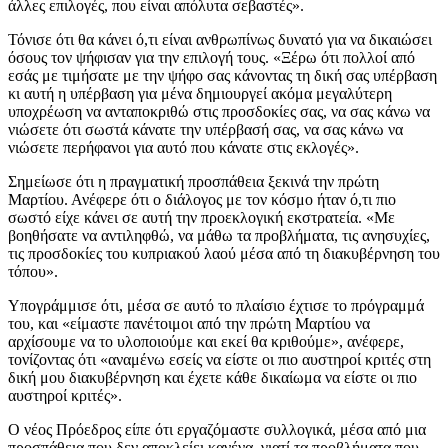
άλλες επιλογές, που είναι απόλυτα σεβαστές».
Τόνισε ότι θα κάνει ό,τι είναι ανθρωπίνως δυνατό για να δικαιώσει
όσους τον ψήφισαν για την επιλογή τους. «Ξέρω ότι πολλοί από
εσάς με τιμήσατε με την ψήφο σας κάνοντας τη δική σας υπέρβαση
κι αυτή η υπέρβαση για μένα δημιουργεί ακόμα μεγαλύτερη
υποχρέωση να ανταποκριθώ στις προσδοκίες σας, να σας κάνω να
νιώσετε ότι σωστά κάνατε την υπέρβασή σας, να σας κάνω να
νιώσετε περήφανοι για αυτό που κάνατε στις εκλογές».
Σημείωσε ότι η πραγματική προσπάθεια ξεκινά την πρώτη
Μαρτίου. Ανέφερε ότι ο διάλογος με τον κόσμο ήταν ό,τι πιο
σωστό είχε κάνει σε αυτή την προεκλογική εκστρατεία. «Με
βοηθήσατε να αντιληφθώ, να μάθω τα προβλήματα, τις ανησυχίες,
τις προσδοκίες του κυπριακού λαού μέσα από τη διακυβέρνηση του
τόπου».
Υπογράμμισε ότι, μέσα σε αυτό το πλαίσιο έχτισε το πρόγραμμά
του, και «είμαστε πανέτοιμοι από την πρώτη Μαρτίου να
αρχίσουμε να το υλοποιούμε και εκεί θα κριθούμε», ανέφερε,
τονίζοντας ότι «αναμένω εσείς να είστε οι πιο αυστηροί κριτές στη
δική μου διακυβέρνηση και έχετε κάθε δικαίωμα να είστε οι πιο
αυστηροί κριτές».
Ο νέος Πρόεδρος είπε ότι εργαζόμαστε συλλογικά, μέσα από μια
προσπάθεια που δεν αποκλείει κανένα, γιατί τα προβλήματα που