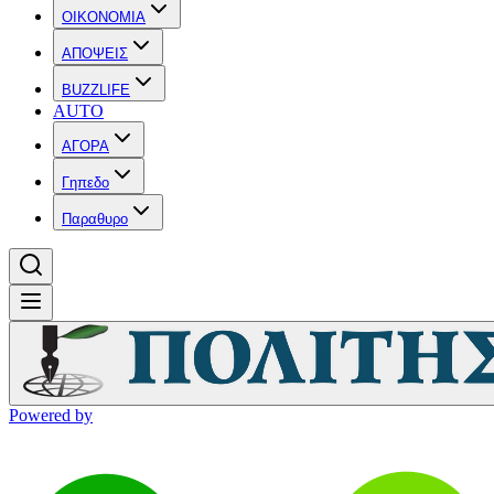
OIKONOMIA
ΑΠΟΨΕΙΣ
BUZZLIFE
AUTO
ΑΓΟΡΑ
Γηπεδο
Παραθυρο
Powered by