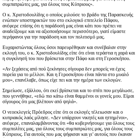
συμπατριώτες μας, για όλους τους Κύπριους».
Ο κ. Χριστοδουλίδης ο οποίος μιλούσε το βράδυ της Παρασκευής
ενώπιον υποστηρικτών του στο εκλογικό επιτελείο Πάφου,
ανέφερε επίσης ότι η παράδοσή μας είναι κάτι που πρέπει να
αναδείξουμε και να αξιοποιήσουμε περισσότερο, γιατί είμαστε
περήφανοι για την παράδοση και τον πολιτισμό μας.
Ευχαριστώντας όλους όσοι παρευρέθηκαν και συνέβαλαν στην
εκλογή του, ο κ. Χριστοδουλίδης είπε ότι είναι τεράστια η χαρά και
η συγκίνησή του που βρίσκεται στην Πάφο και στη Γεροσκήπου.
«Αν ξεχάσεις από πού ξεκίνησες σίγουρα δεν μπορείς να έχεις
πορεία για το μέλλον. Και η Γεροσκήπου είναι πάντα στο μυαλό
μου», επανέλαβε, όπως είχε πει και την ημέρα των εκλογών.
Σημείωσε, εξάλλου, ότι εκεί βρίσκεται και το σπίτι που μεγάλωσε,
που γεννήθηκε, «εδώ πιο κάτω είναι θαμμένοι οι γονείς μου. Είμαι
σίγουρος ότι μας βλέπουν από ψηλά».
Ο νεοεκλεγείς Πρόεδρος είπε ότι οι εκλογές τέλειωσαν και ο
κυπριακός λαός μίλησε. «Δεν υπάρχουν νικητές και ηττημένοι»,
ανέφερε, επαναλαμβάνοντας ότι «θα κυβερνήσουμε για όλους τους
συμπολίτες μας, για όλους τους συμπατριώτες μας, για όλους τους
Κύπριους. Για αυτούς που μας ψήφισαν και γι’ αυτούς που έκαναν