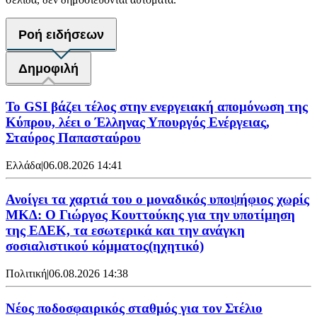
Ροή ειδήσεων
Δημοφιλή
Το GSI βάζει τέλος στην ενεργειακή απομόνωση της
Κύπρου, λέει ο Έλληνας Υπουργός Ενέργειας,
Σταύρος Παπασταύρου
Ελλάδα
|
06.08.2026 14:41
Ανοίγει τα χαρτιά του ο μοναδικός υποψήφιος χωρίς
ΜΚΔ: Ο Γιώργος Κουττούκης για την υποτίμηση
της ΕΔΕΚ, τα εσωτερικά και την ανάγκη
σοσιαλιστικού κόμματος(ηχητικό)
Πολιτική
|
06.08.2026 14:38
Νέος ποδοσφαιρικός σταθμός για τον Στέλιο