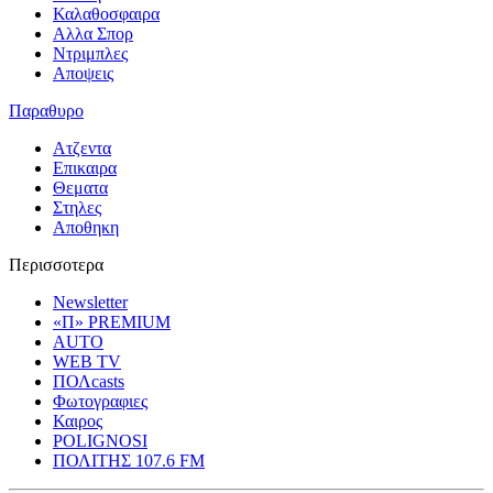
Καλαθοσφαιρα
Αλλα Σπορ
Ντριμπλες
Αποψεις
Παραθυρο
Ατζεντα
Επικαιρα
Θεματα
Στηλες
Αποθηκη
Περισσοτερα
Newsletter
«Π» PREMIUM
AUTO
WEB TV
ΠΟΛcasts
Φωτογραφιες
Καιρος
POLIGNOSI
ΠΟΛΙΤΗΣ 107.6 FM