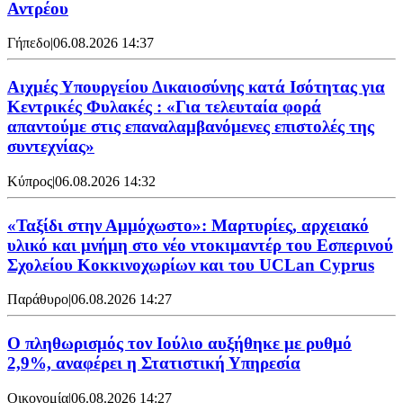
Αντρέου
Γήπεδο
|
06.08.2026 14:37
Αιχμές Υπουργείου Δικαιοσύνης κατά Ισότητας για
Κεντρικές Φυλακές : «Για τελευταία φορά
απαντούμε στις επαναλαμβανόμενες επιστολές της
συντεχνίας»
Κύπρος
|
06.08.2026 14:32
«Ταξίδι στην Αμμόχωστο»: Μαρτυρίες, αρχειακό
υλικό και μνήμη στο νέο ντοκιμαντέρ του Εσπερινού
Σχολείου Κοκκινοχωρίων και του UCLan Cyprus
Παράθυρο
|
06.08.2026 14:27
Ο πληθωρισμός τον Ιούλιο αυξήθηκε με ρυθμό
2,9%, αναφέρει η Στατιστική Υπηρεσία
Οικονομία
|
06.08.2026 14:27