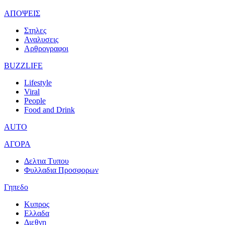
ΑΠΟΨΕΙΣ
Στηλες
Αναλυσεις
Αρθρογραφοι
BUZZLIFE
Lifestyle
Viral
People
Food and Drink
AUTO
ΑΓΟΡΑ
Δελτια Τυπου
Φυλλαδια Προσφορων
Γηπεδο
Κυπρος
Ελλαδα
Διεθνη