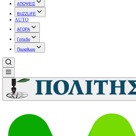
ΑΠΟΨΕΙΣ
BUZZLIFE
AUTO
ΑΓΟΡΑ
Γηπεδο
Παραθυρο