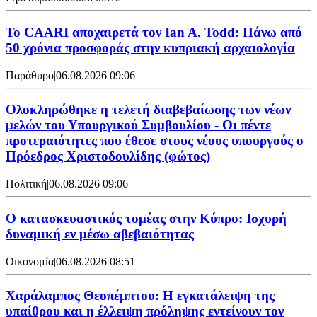
Το CAARI αποχαιρετά τον Ian A. Todd: Πάνω από
50 χρόνια προσφοράς στην κυπριακή αρχαιολογία
Παράθυρο
|
06.08.2026 09:06
Ολοκληρώθηκε η τελετή διαβεβαίωσης των νέων
μελών του Υπουργικού Συμβουλίου - Οι πέντε
προτεραιότητες που έθεσε στους νέους υπουργούς ο
Πρόεδρος Χριστοδουλίδης (φώτος)
Πολιτική
|
06.08.2026 09:06
Ο κατασκευαστικός τομέας στην Κύπρο: Ισχυρή
δυναμική εν μέσω αβεβαιότητας
Οικονομία
|
06.08.2026 08:51
Χαράλαμπος Θεοπέμπτου: Η εγκατάλειψη της
υπαίθρου και η έλλειψη πρόληψης εντείνουν τον