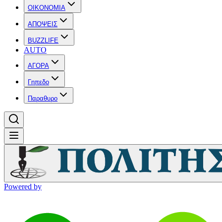
OIKONOMIA
ΑΠΟΨΕΙΣ
BUZZLIFE
AUTO
ΑΓΟΡΑ
Γηπεδο
Παραθυρο
Powered by