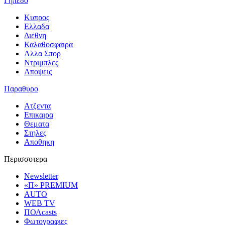
Γηπεδο
Κυπρος
Ελλαδα
Διεθνη
Καλαθοσφαιρα
Αλλα Σπορ
Ντριμπλες
Αποψεις
Παραθυρο
Ατζεντα
Επικαιρα
Θεματα
Στηλες
Αποθηκη
Περισσοτερα
Newsletter
«Π» PREMIUM
AUTO
WEB TV
ΠΟΛcasts
Φωτογραφιες