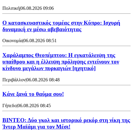
Πολιτική
|
06.08.2026 09:06
Ο κατασκευαστικός τομέας στην Κύπρο: Ισχυρή
δυναμική εν μέσω αβεβαιότητας
Οικονομία
|
06.08.2026 08:51
Χαράλαμπος Θεοπέμπτου: Η εγκατάλειψη της
υπαίθρου και η έλλειψη πρόληψης εντείνουν τον
κίνδυνο μεγάλων πυρκαγιών [ηχητικό]
Περιβάλλον
|
06.08.2026 08:48
Κάνε ξανά το θαύμα σου!
Γήπεδο
|
06.08.2026 08:45
ΒΙΝΤΕΟ: Δύο γκολ και ιστορικό ρεκόρ στη νίκη της
Ίντερ Μαϊάμι για τον Μέσι!