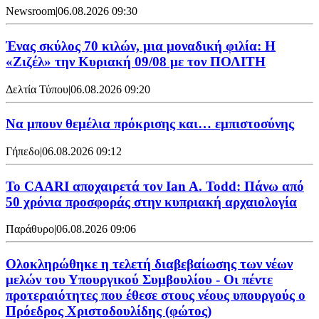
Newsroom
|
06.08.2026 09:30
Ένας σκύλος 70 κιλών, μια μοναδική φιλία: Η
«Ζιζέλ» την Κυριακή 09/08 με τον ΠΟΛΙΤΗ
Δελτία Τύπου
|
06.08.2026 09:20
Να μπουν θεμέλια πρόκρισης και… εμπιστοσύνης
Γήπεδο
|
06.08.2026 09:12
Το CAARI αποχαιρετά τον Ian A. Todd: Πάνω από
50 χρόνια προσφοράς στην κυπριακή αρχαιολογία
Παράθυρο
|
06.08.2026 09:06
Ολοκληρώθηκε η τελετή διαβεβαίωσης των νέων
μελών του Υπουργικού Συμβουλίου - Οι πέντε
προτεραιότητες που έθεσε στους νέους υπουργούς ο
Πρόεδρος Χριστοδουλίδης (φώτος)