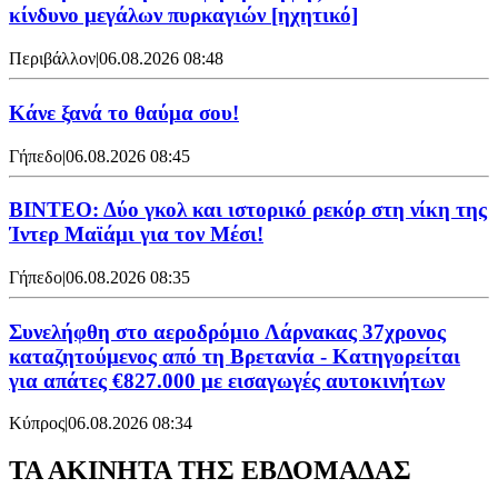
κίνδυνο μεγάλων πυρκαγιών [ηχητικό]
Περιβάλλον
|
06.08.2026 08:48
Κάνε ξανά το θαύμα σου!
Γήπεδο
|
06.08.2026 08:45
ΒΙΝΤΕΟ: Δύο γκολ και ιστορικό ρεκόρ στη νίκη της
Ίντερ Μαϊάμι για τον Μέσι!
Γήπεδο
|
06.08.2026 08:35
Συνελήφθη στο αεροδρόμιο Λάρνακας 37χρονος
καταζητούμενος από τη Βρετανία - Κατηγορείται
για απάτες €827.000 με εισαγωγές αυτοκινήτων
Κύπρος
|
06.08.2026 08:34
ΤΑ ΑΚΙΝΗΤΑ ΤΗΣ ΕΒΔΟΜΑΔΑΣ