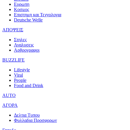
Ευρωπη
Κοσμος
Επιστημη και Τεχνολογια
Deutsche Welle
ΑΠΟΨΕΙΣ
Στηλες
Αναλυσεις
Αρθρογραφοι
BUZZLIFE
Lifestyle
Viral
People
Food and Drink
AUTO
ΑΓΟΡΑ
Δελτια Τυπου
Φυλλαδια Προσφορων