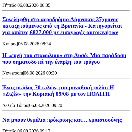
Γήπεδο
|
06.08.2026 08:35
Συνελήφθη στο αεροδρόμιο Λάρνακας 37χρονος
καταζητούμενος από τη Βρετανία - Κατηγορείται
για απάτες €827.000 με εισαγωγές αυτοκινήτων
Κύπρος
|
06.08.2026 08:34
Η «ευχή του σταφυλιού» στη Λυσό: Μια παράδοση
που σηματοδοτεί την έναρξη του τρύγου
Newsroom
|
06.08.2026 09:30
Ένας σκύλος 70 κιλών, μια μοναδική φιλία: Η
«Ζιζέλ» την Κυριακή 09/08 με τον ΠΟΛΙΤΗ
Δελτία Τύπου
|
06.08.2026 09:20
Να μπουν θεμέλια πρόκρισης και… εμπιστοσύνης
Γήπεδο
|
06.08.2026 09:12