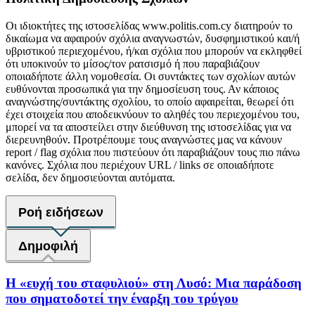
Οι ιδιοκτήτες της ιστοσελίδας www.politis.com.cy διατηρούν το
δικαίωμα να αφαιρούν σχόλια αναγνωστών, δυσφημιστικού και/ή
υβριστικού περιεχομένου, ή/και σχόλια που μπορούν να εκληφθεί
ότι υποκινούν το μίσος/τον ρατσισμό ή που παραβιάζουν
οποιαδήποτε άλλη νομοθεσία. Οι συντάκτες των σχολίων αυτών
ευθύνονται προσωπικά για την δημοσίευση τους. Αν κάποιος
αναγνώστης/συντάκτης σχολίου, το οποίο αφαιρείται, θεωρεί ότι
έχει στοιχεία που αποδεικνύουν το αληθές του περιεχομένου του,
μπορεί να τα αποστείλει στην διεύθυνση της ιστοσελίδας για να
διερευνηθούν. Προτρέπουμε τους αναγνώστες μας να κάνουν
report / flag σχόλια που πιστεύουν ότι παραβιάζουν τους πιο πάνω
κανόνες. Σχόλια που περιέχουν URL / links σε οποιαδήποτε
σελίδα, δεν δημοσιεύονται αυτόματα.
Ροή ειδήσεων
Δημοφιλή
Η «ευχή του σταφυλιού» στη Λυσό: Μια παράδοση
που σηματοδοτεί την έναρξη του τρύγου