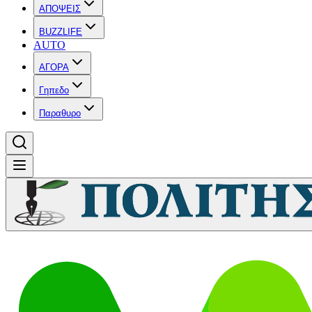
ΑΠΟΨΕΙΣ
BUZZLIFE
AUTO
ΑΓΟΡΑ
Γηπεδο
Παραθυρο