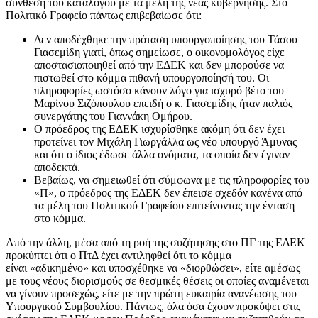
σύνθεση του καταλόγου με τα μέλη της νέας κυβέρνησης. Στο
Πολιτικό Γραφείο πάντως επιβεβαίωσε ότι:
Δεν αποδέχθηκε την πρόταση υπουργοποίησης του Τάσου
Γιασεμίδη γιατί, όπως σημείωσε, ο οικονομολόγος είχε
αποστασιοποιηθεί από την ΕΔΕΚ και δεν μπορούσε να
πιστωθεί στο κόμμα πιθανή υπουργοποίησή του. Οι
πληροφορίες ωστόσο κάνουν λόγο για ισχυρό βέτο του
Μαρίνου Σιζόπουλου επειδή ο κ. Γιασεμίδης ήταν παλιός
συνεργάτης του Γιαννάκη Ομήρου.
Ο πρόεδρος της ΕΔΕΚ ισχυρίσθηκε ακόμη ότι δεν έχει
προτείνει τον Μιχάλη Γιωργάλλα ως νέο υπουργό Άμυνας
και ότι ο ίδιος έδωσε άλλα ονόματα, τα οποία δεν έγιναν
αποδεκτά.
Βεβαίως, να σημειωθεί ότι σύμφωνα με τις πληροφορίες του
«Π», ο πρόεδρος της ΕΔΕΚ δεν έπεισε σχεδόν κανένα από
τα μέλη του Πολιτικού Γραφείου επιτείνοντας την ένταση
στο κόμμα.
Από την άλλη, μέσα από τη ροή της συζήτησης στο ΠΓ της ΕΔΕΚ
προκύπτει ότι ο ΠτΔ έχει αντιληφθεί ότι το κόμμα
είναι «αδικημένο» και υποσχέθηκε να «διορθώσει», είτε αμέσως
με τους νέους διορισμούς σε θεσμικές θέσεις οι οποίες αναμένεται
να γίνουν προσεχώς, είτε με την πρώτη ευκαιρία ανανέωσης του
Υπουργικού Συμβουλίου. Πάντως, όλα όσα έχουν προκύψει στις