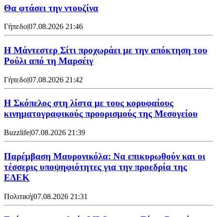
Θα φτάσει την ντουζίνα
Γήπεδο
|
07.08.2026 21:46
Η Μάντεστερ Σίτι προχωράει με την απόκτηση του
Ρούλι από τη Μαρσέιγ
Γήπεδο
|
07.08.2026 21:42
Η Σκόπελος στη λίστα με τους κορυφαίους
κινηματογραφικούς προορισμούς της Μεσογείου
Buzzlife
|
07.08.2026 21:39
Παρέμβαση Μαυρονικόλα: Να επικυρωθούν και οι
τέσσερις υποψηφιότητες για την προεδρία της
ΕΔΕΚ
Πολιτική
|
07.08.2026 21:31