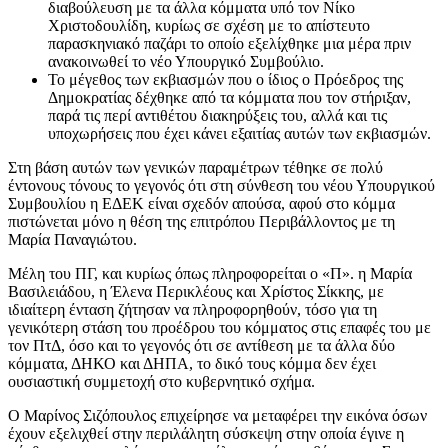
διαβούλευση με τα άλλα κόμματα υπό τον Νίκο
Χριστοδουλίδη, κυρίως σε σχέση με το απίστευτο
παρασκηνιακό παζάρι το οποίο εξελίχθηκε μια μέρα πριν
ανακοινωθεί το νέο Υπουργικό Συμβούλιο.
Το μέγεθος των εκβιασμών που ο ίδιος ο Πρόεδρος της
Δημοκρατίας δέχθηκε από τα κόμματα που τον στήριξαν,
παρά τις περί αντιθέτου διακηρύξεις του, αλλά και τις
υποχωρήσεις που έχει κάνει εξαιτίας αυτών των εκβιασμών.
Στη βάση αυτών των γενικών παραμέτρων τέθηκε σε πολύ
έντονους τόνους το γεγονός ότι στη σύνθεση του νέου Υπουργικού
Συμβουλίου η ΕΔΕΚ είναι σχεδόν απούσα, αφού στο κόμμα
πιστώνεται μόνο η θέση της επιτρόπου Περιβάλλοντος με τη
Μαρία Παναγιώτου.
Μέλη του ΠΓ, και κυρίως όπως πληροφορείται ο «Π». η Μαρία
Βασιλειάδου, η Έλενα Περικλέους και Χρίστος Σίκκης, με
ιδιαίτερη ένταση ζήτησαν να πληροφορηθούν, τόσο για τη
γενικότερη στάση του προέδρου του κόμματος στις επαφές του με
τον ΠτΔ, όσο και το γεγονός ότι σε αντίθεση με τα άλλα δύο
κόμματα, ΔΗΚΟ και ΔΗΠΑ, το δικό τους κόμμα δεν έχει
ουσιαστική συμμετοχή στο κυβερνητικό σχήμα.
Ο Μαρίνος Σιζόπουλος επιχείρησε να μεταφέρει την εικόνα όσων
έχουν εξελιχθεί στην περιλάλητη σύσκεψη στην οποία έγινε η