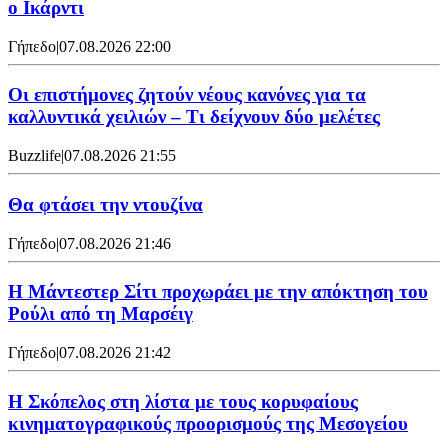
ο Ικάρντι
Γήπεδο
|
07.08.2026 22:00
Οι επιστήμονες ζητούν νέους κανόνες για τα
καλλυντικά χειλιών – Τι δείχνουν δύο μελέτες
Buzzlife
|
07.08.2026 21:55
Θα φτάσει την ντουζίνα
Γήπεδο
|
07.08.2026 21:46
Η Μάντεστερ Σίτι προχωράει με την απόκτηση του
Ρούλι από τη Μαρσέιγ
Γήπεδο
|
07.08.2026 21:42
Η Σκόπελος στη λίστα με τους κορυφαίους
κινηματογραφικούς προορισμούς της Μεσογείου