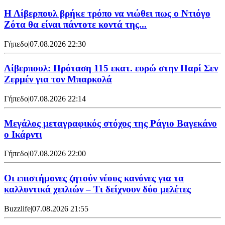
Η Λίβερπουλ βρήκε τρόπο να νιώθει πως ο Ντιόγο
Ζότα θα είναι πάντοτε κοντά της...
Γήπεδο
|
07.08.2026 22:30
Λίβερπουλ: Πρόταση 115 εκατ. ευρώ στην Παρί Σεν
Ζερμέν για τον Μπαρκολά
Γήπεδο
|
07.08.2026 22:14
Μεγάλος μεταγραφικός στόχος της Ράγιο Βαγεκάνο
ο Ικάρντι
Γήπεδο
|
07.08.2026 22:00
Οι επιστήμονες ζητούν νέους κανόνες για τα
καλλυντικά χειλιών – Τι δείχνουν δύο μελέτες
Buzzlife
|
07.08.2026 21:55