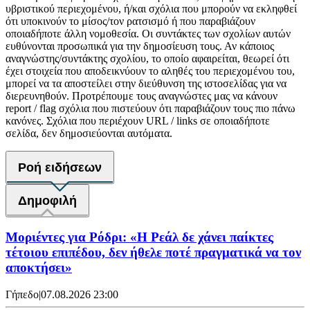
υβριστικού περιεχομένου, ή/και σχόλια που μπορούν να εκληφθεί
ότι υποκινούν το μίσος/τον ρατσισμό ή που παραβιάζουν
οποιαδήποτε άλλη νομοθεσία. Οι συντάκτες των σχολίων αυτών
ευθύνονται προσωπικά για την δημοσίευση τους. Αν κάποιος
αναγνώστης/συντάκτης σχολίου, το οποίο αφαιρείται, θεωρεί ότι
έχει στοιχεία που αποδεικνύουν το αληθές του περιεχομένου του,
μπορεί να τα αποστείλει στην διεύθυνση της ιστοσελίδας για να
διερευνηθούν. Προτρέπουμε τους αναγνώστες μας να κάνουν
report / flag σχόλια που πιστεύουν ότι παραβιάζουν τους πιο πάνω
κανόνες. Σχόλια που περιέχουν URL / links σε οποιαδήποτε
σελίδα, δεν δημοσιεύονται αυτόματα.
Ροή ειδήσεων
Δημοφιλή
Μοριέντες για Ρόδρι: «Η Ρεάλ δε χάνει παίκτες
τέτοιου επιπέδου, δεν ήθελε ποτέ πραγματικά να τον
αποκτήσει»
Γήπεδο
|
07.08.2026 23:00