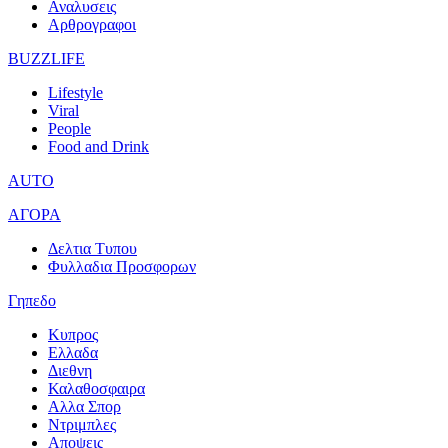
Αναλυσεις
Αρθρογραφοι
BUZZLIFE
Lifestyle
Viral
People
Food and Drink
AUTO
ΑΓΟΡΑ
Δελτια Τυπου
Φυλλαδια Προσφορων
Γηπεδο
Κυπρος
Ελλαδα
Διεθνη
Καλαθοσφαιρα
Αλλα Σπορ
Ντριμπλες
Αποψεις