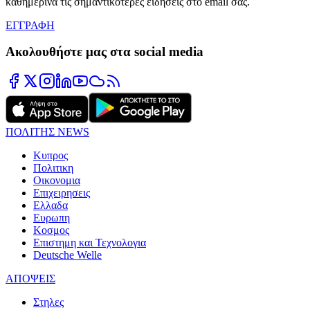
καθημερινά τις σημαντικότερες ειδήσεις στο email σας.
ΕΓΓΡΑΦΗ
Ακολουθήστε μας στα social media
ΠΟΛΙΤΗΣ NEWS
Κυπρος
Πολιτικη
Οικονομια
Επιχειρησεις
Ελλαδα
Ευρωπη
Κοσμος
Επιστημη και Τεχνολογια
Deutsche Welle
ΑΠΟΨΕΙΣ
Στηλες