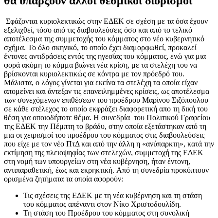
θα υπάρξουν άλλοι θεσμικοί διορισμοί
Σ
φάζονται κυριολεκτικώς στην ΕΔΕΚ σε σχέση με τα όσα έχουν
εξελιχθεί, τόσο από τις διαβουλεύσεις όσο και από το τελικό
αποτέλεσμα της συμμετοχής του κόμματος στο νέο κυβερνητικό
σχήμα. Το όλο σκηνικό, το οποίο έχει διαμορφωθεί, προκαλεί
έντονες αντιδράσεις εντός της ηγεσίας του κόμματος, ενώ για μια
φορά ακόμη το κόμμα βιώνει νέα κρίση, με τα στελέχη του να
βρίσκονται κυριολεκτικώς σε κόντρα με τον πρόεδρό του.
Μάλιστα, ο λόγος γίνεται για εκείνα τα στελέχη τα οποία είχαν
απομείνει και άντεξαν τις επανειλημμένες κρίσεις, ως αποτέλεσμα
των συνεχόμενων επιθέσεων του προέδρου Μαρίνου Σιζόπουλου
σε κάθε στέλεχος το οποίο εκφράζει διαφορετική απο τη δική του
θέση για οποιοδήποτε θέμα. Η συνεδρία του Πολιτικού Γραφείου
της ΕΔΕΚ την Πέμπτη το βράδυ, στην οποία εξετάστηκαν από τη
μια οι χειρισμοί του προέδρου του κόμματος στις διαβουλεύσεις
που είχε με τον νέο ΠτΔ και από την άλλη η «ανύπαρκτη», κατά την
εκτίμηση της πλειοψηφίας των στελεχών, συμμετοχή της ΕΔΕΚ
στη νομή των υπουργείων στη νέα κυβέρνηση, ήταν έντονη,
αντιπαραθετική, έως και εκρηκτική. Από τη συνεδρία προκύπτουν
ορισμένα ζητήματα τα οποία αφορούν:
Τις σχέσεις της ΕΔΕΚ με τη νέα κυβέρνηση και τη στάση
του κόμματος απέναντι στον Νίκο Χριστοδουλίδη.
Τη στάση του Προέδρου του κόμματος στη συνολική