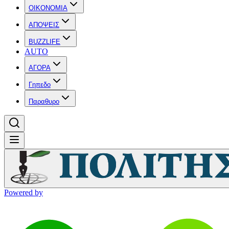
OIKONOMIA
ΑΠΟΨΕΙΣ
BUZZLIFE
AUTO
ΑΓΟΡΑ
Γηπεδο
Παραθυρο
Powered by