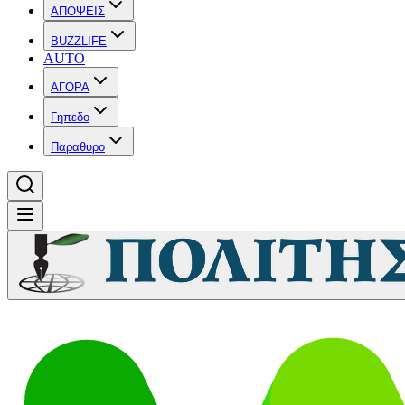
ΑΠΟΨΕΙΣ
BUZZLIFE
AUTO
ΑΓΟΡΑ
Γηπεδο
Παραθυρο