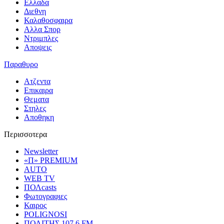
Ελλαδα
Διεθνη
Καλαθοσφαιρα
Αλλα Σπορ
Ντριμπλες
Αποψεις
Παραθυρο
Ατζεντα
Επικαιρα
Θεματα
Στηλες
Αποθηκη
Περισσοτερα
Newsletter
«Π» PREMIUM
AUTO
WEB TV
ΠΟΛcasts
Φωτογραφιες
Καιρος
POLIGNOSI
ΠΟΛΙΤΗΣ 107.6 FM