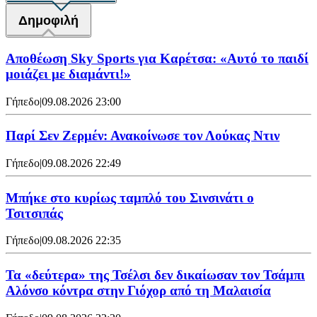
Δημοφιλή
Αποθέωση Sky Sports για Καρέτσα: «Αυτό το παιδί
μοιάζει με διαμάντι!»
Γήπεδο
|
09.08.2026 23:00
Παρί Σεν Ζερμέν: Ανακοίνωσε τον Λούκας Ντιν
Γήπεδο
|
09.08.2026 22:49
Mπήκε στο κυρίως ταμπλό του Σινσινάτι ο
Τσιτσιπάς
Γήπεδο
|
09.08.2026 22:35
Τα «δεύτερα» της Τσέλσι δεν δικαίωσαν τον Τσάμπι
Αλόνσο κόντρα στην Γιόχορ από τη Μαλαισία