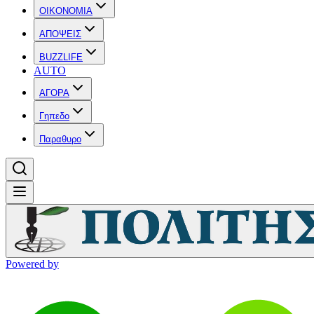
OIKONOMIA
ΑΠΟΨΕΙΣ
BUZZLIFE
AUTO
ΑΓΟΡΑ
Γηπεδο
Παραθυρο
Powered by