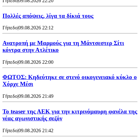
Γήπεδο
|
09.08.2026 22:20
Πολλές απόψεις, λίγα τα δίκιά τους
Γήπεδο
|
09.08.2026 22:12
Ανατροπή με Μαρμούς για τη Μάντσεστερ Σίτι
κόντρα στην Ατλέτικο
Γήπεδο
|
09.08.2026 22:00
ΦΩΤΟΣ: Κηδεύτηκε σε στενό οικογενειακό κύκλο ο
Χόρχε Μέσι
Γήπεδο
|
09.08.2026 21:49
Το teaser της ΑΕΚ για την κιτρινόμαυρη φανέλα της
νέας αγωνιστικής σεζόν
Γήπεδο
|
09.08.2026 21:42