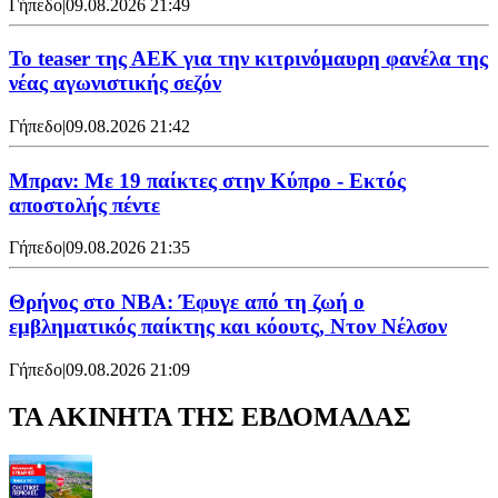
Γήπεδο
|
09.08.2026 21:49
Το teaser της ΑΕΚ για την κιτρινόμαυρη φανέλα της
νέας αγωνιστικής σεζόν
Γήπεδο
|
09.08.2026 21:42
Μπραν: Με 19 παίκτες στην Κύπρο - Εκτός
αποστολής πέντε
Γήπεδο
|
09.08.2026 21:35
Θρήνος στο NBA: Έφυγε από τη ζωή ο
εμβληματικός παίκτης και κόουτς, Ντον Νέλσον
Γήπεδο
|
09.08.2026 21:09
ΤΑ ΑΚΙΝΗΤΑ ΤΗΣ ΕΒΔΟΜΑΔΑΣ