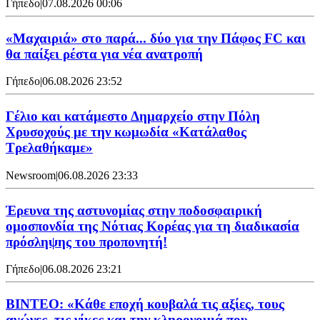
Γήπεδο
|
07.08.2026 00:06
«Μαχαιριά» στο παρά... δύο για την Πάφος FC και
θα παίξει ρέστα για νέα ανατροπή
Γήπεδο
|
06.08.2026 23:52
Γέλιο και κατάμεστο Δημαρχείο στην Πόλη
Χρυσοχούς με την κωμωδία «Κατάλαθος
Τρελαθήκαμε»
Newsroom
|
06.08.2026 23:33
Έρευνα της αστυνομίας στην ποδοσφαιρική
ομοσπονδία της Νότιας Κορέας για τη διαδικασία
πρόσληψης του προπονητή!
Γήπεδο
|
06.08.2026 23:21
ΒΙΝΤΕΟ: «Κάθε εποχή κουβαλά τις αξίες, τους
αγώνες, τις νίκες και την κληρονομιά που