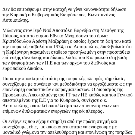
Δεν θα επιτρέψουμε στην κατοχή να γίνει κανονικότητα δήλωσε
την Κυριακή ο Κυβερνητικός Εκπρόσωπος, Κωνσταντίνος
Λετυμπιώτης.
Μιλώντας στον Ιερό Ναό Αποστόλη Βαρνάβα στη Μεσόγη της
Πάφους, κατά το ετήσιο Εθνικό Μνημόσυνο του ήρωα
Χριστόδουλου Αρέστη Μαζαράκη ο οποίος έχασε τη ζωή του κατά
την τουρκική εισβολή του 1974, ο κ. Λετυμπιώτης διαβεβαίωσε ότι
η Κυβέρνηση παραμένει σταθερά προσηλωμένη στην προσπάθεια
επίτευξής συνολικής και δίκαιης λύσης του Κυπριακού στη βάση
των ψηφισμάτων των Η.Ε και των αρχών του διεθνούς και
ευρωπαϊκού Δικαίου.
Παρα την προκλητική στάση της τουρκικής πλευράς, σημείωσε,
συνεχίζουμε με συνέπεια και μεθοδικότητα να εργαζόμαστε ως την
επανέναρξη ουσιαστικών διαπραγματεύσεων. Ο διορισμός της
Προσωπικής Απεσταλμένης του ΓΓ των ΗΕ καθώς και του Γενικού
απεσταλμένου της Ε.Ε για το Κυπριακό, συνέχισε ο κ.
Λετυμπιώτης, αποτελεί αποτέλεσμα των συντονισμένων και
επίμονων διπλωματικών ενεργειών της ε/κ πλευράς .
Οι ενέργειες που είχαμε στηρίξει από την πρώτη στιγμή και
συνεχίζουμε, είπε, με αποφασιστικότητα να ενισχύουμε με
μοναδικό γνώμονα την απελευθέρωση και επανένωση της πατρίδας