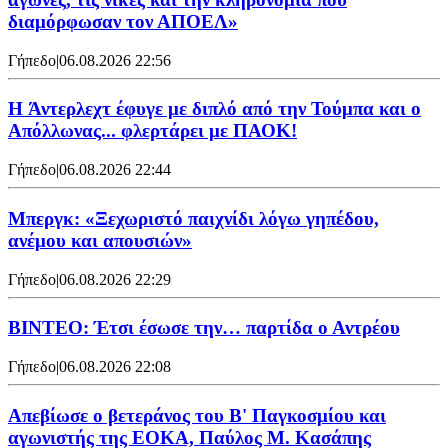
διαμόρφωσαν τον ΑΠΟΕΛ»
Γήπεδο
|
06.08.2026 22:56
H Άντερλεχτ έφυγε με διπλό από την Τούμπα και ο
Απόλλωνας... φλερτάρει με ΠΑΟΚ!
Γήπεδο
|
06.08.2026 22:44
Μπεργκ: «Ξεχωριστό παιχνίδι λόγω γηπέδου,
ανέμου και απουσιών»
Γήπεδο
|
06.08.2026 22:29
ΒΙΝΤΕΟ: Έτσι έσωσε την… παρτίδα ο Αντρέου
Γήπεδο
|
06.08.2026 22:08
Απεβίωσε ο βετεράνος του Β' Παγκοσμίου και
αγωνιστής της ΕΟΚΑ, Παύλος Μ. Κασάπης