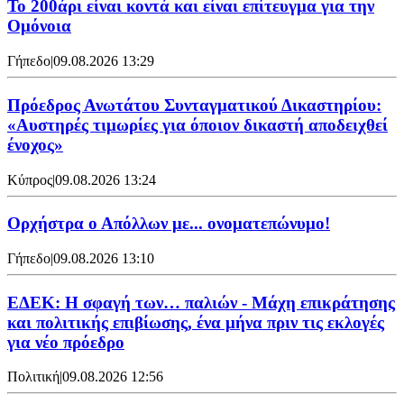
Το 200άρι είναι κοντά και είναι επίτευγμα για την
Ομόνοια
Γήπεδο
|
09.08.2026 13:29
Πρόεδρος Ανωτάτου Συνταγματικού Δικαστηρίου:
«Αυστηρές τιμωρίες για όποιον δικαστή αποδειχθεί
ένοχος»
Κύπρος
|
09.08.2026 13:24
Ορχήστρα o Aπόλλων με... ονοματεπώνυμο!
Γήπεδο
|
09.08.2026 13:10
ΕΔΕΚ: Η σφαγή των… παλιών - Μάχη επικράτησης
και πολιτικής επιβίωσης, ένα μήνα πριν τις εκλογές
για νέο πρόεδρο
Πολιτική
|
09.08.2026 12:56