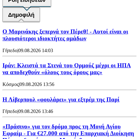
Ροή ειδήσεων
Δημοφιλή
Ο Μαρινάκης ξεπερνά τον Πέρεθ! - Αυτοί είναι οι
πλουσιότεροι ιδιοκτήτες ομάδων
Γήπεδο
|
09.08.2026 14:03
Ιράν: Κλειστά τα Στενά του Ορμούζ μέχρι οι ΗΠΑ
να αποδεχθούν «όλους τους όρους μας»
Κόσμος
|
09.08.2026 13:56
Η Λίβερπουλ «φουλάρει» για εξτρέμ της Παρί
Γήπεδο
|
09.08.2026 13:46
«Πράσινο» για τον δρόμο προς τη Μονή Αγίου
Εφραίμ - Για €27.000 από την Επαρχιακή Διοίκηση