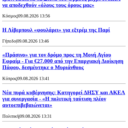
να αποδεχθούν «όλους τους όρους μας»
Κόσμος
|
09.08.2026 13:56
Η Λίβερπουλ «φουλάρει» για εξτρέμ της Παρί
Γήπεδο
|
09.08.2026 13:46
«Πράσινο» για τον δρόμο προς τη Μονή Αγίου
Εφραίμ - Για €27.000 από την Επαρχιακή Διοίκηση
Πάφου, δεσμέυτηκε ο Μυριάνθους
Κύπρος
|
09.08.2026 13:41
Νέα πυρά κυβέρνησης: Κατηγορεί ΔΗΣΥ και ΑΚΕΛ
για συνεργασία - «Η πολιτική ταύτιση πλέον
αυτοεπιβεβαιώνεται»
Πολιτική
|
09.08.2026 13:31