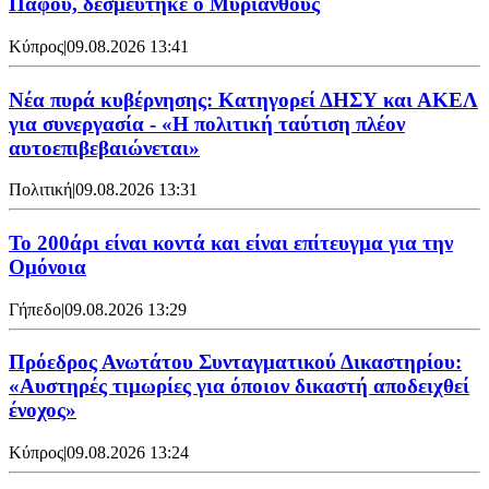
Πάφου, δεσμέυτηκε ο Μυριάνθους
Κύπρος
|
09.08.2026 13:41
Νέα πυρά κυβέρνησης: Κατηγορεί ΔΗΣΥ και ΑΚΕΛ
για συνεργασία - «Η πολιτική ταύτιση πλέον
αυτοεπιβεβαιώνεται»
Πολιτική
|
09.08.2026 13:31
Το 200άρι είναι κοντά και είναι επίτευγμα για την
Ομόνοια
Γήπεδο
|
09.08.2026 13:29
Πρόεδρος Ανωτάτου Συνταγματικού Δικαστηρίου:
«Αυστηρές τιμωρίες για όποιον δικαστή αποδειχθεί
ένοχος»
Κύπρος
|
09.08.2026 13:24