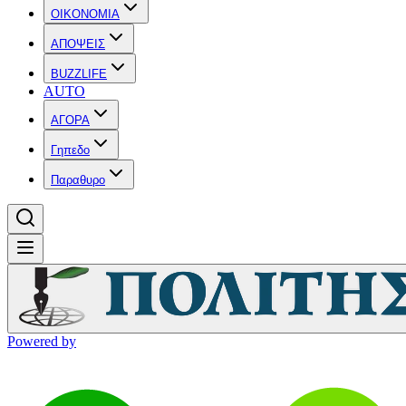
OIKONOMIA
ΑΠΟΨΕΙΣ
BUZZLIFE
AUTO
ΑΓΟΡΑ
Γηπεδο
Παραθυρο
Powered by