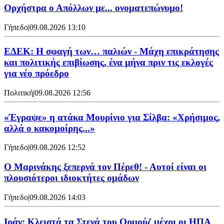
Ορχήστρα o Aπόλλων με... ονοματεπώνυμο!
Γήπεδο
|
09.08.2026 13:10
ΕΔΕΚ: Η σφαγή των… παλιών - Μάχη επικράτησης
και πολιτικής επιβίωσης, ένα μήνα πριν τις εκλογές
για νέο πρόεδρο
Πολιτική
|
09.08.2026 12:56
«Έγραψε» η ατάκα Μουρίνιο για Σίλβα: «Χρήσιμος,
αλλά ο κακομοίρης...»
Γήπεδο
|
09.08.2026 12:52
Ο Μαρινάκης ξεπερνά τον Πέρεθ! - Αυτοί είναι οι
πλουσιότεροι ιδιοκτήτες ομάδων
Γήπεδο
|
09.08.2026 14:03
Ιράν: Κλειστά τα Στενά του Ορμούζ μέχρι οι ΗΠΑ