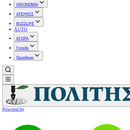
OIKONOMIA
ΑΠΟΨΕΙΣ
BUZZLIFE
AUTO
ΑΓΟΡΑ
Γηπεδο
Παραθυρο
Powered by