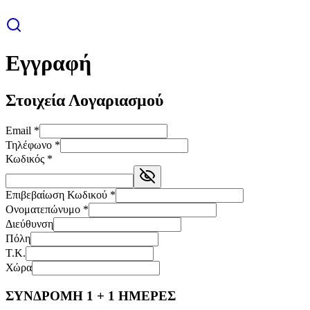
Εγγραφή
Στοιχεία Λογαριασμού
Email
*
Τηλέφωνο
*
Κωδικός
*
Επιβεβαίωση Κωδικού
*
Ονοματεπώνυμο
*
Διεύθυνση
Πόλη
Τ.Κ.
Χώρα
ΣΥΝΔΡΟΜΗ 1 + 1 ΗΜΕΡΕΣ