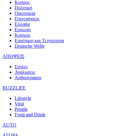
Κυπρος
Πολιτικη
Οικονομια
Επιχειρησεις
Ελλαδα
Ευρωπη
Κοσμος
Επιστημη και Τεχνολογια
Deutsche Welle
ΑΠΟΨΕΙΣ
Στηλες
Αναλυσεις
Αρθρογραφοι
BUZZLIFE
Lifestyle
Viral
People
Food and Drink
AUTO
ΑΓΟΡΑ