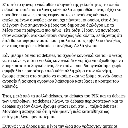
Σ’ αυτό το φαινομενικά αθώο σκηνικό της γελοιότητας, το οποίο
ειδικά σε αυτές τις εκλογές κάθε άλλο παρά αθώο είναι, αξίζει να
προσθέσει κανείς και τις ευφάνταστες επινοήσεις κάποιων,
απελπισμένων συνήθως αν και όχι πάντοτε, οι οποίοι, είτε διότι
ελέγχουν ένα σημαντικό μέρος του δημοσίου διαλόγου με τα
Μέσα που περιέγραψα πιο πάνω, είτε διότι ξέρουν να ποντάρουν
στον λαϊκισμό, ανακαλύπτουν συνεχώς νέα κόλπα, ελπίζοντας ότι
έτσι θα καταφέρουν αυτό που η πολιτική τους εμβέλεια συνήθως
δεν τους επιτρέπει. Ματαίως συνήθως. Αλλά γίνεται.
Εάν μιλάμε δε για τα debates, τα σχεδόν κανονικά και τα «ο Θεός
να τα κάνει», διότι εντελώς κανονικά δεν νομίζω να αξιωθούμε να
δούμε ποτέ και λογικό είναι, δεν φτάνει που διοργανώσαμε χωρίς
αμφιβολία περισσότερα από κάθε άλλη χώρα στον πλανήτη,
έχουμε φτάσει στο σημείο να ακούμε -και να ζούμε συχνά- όποια
ανοησία ή άσκηση αγοραίου λαϊκισμού κατεβάσει η κούτρα του
καθενός.
Έτσι, μετά από τα πολλά debates, τα debates του ΡΙΚ και τα debates
των υπολοίπων, τα debates λίγων, τα debates περισσότερων και τα
debates σχεδόν όλων, έχουμε φτάσει και στα… ταξικά debates!
Μοναδική παρηγοριά ότι η νέα φαεινή ιδέα κατατέθηκε ως
εισήγηση λίγο πριν το τέρμα.
Ευτυχώς για όλους μας, μέχρι την ώρα που γράφονταν αυτές οι