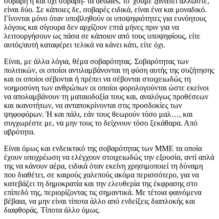
σοβαρή ή και όχι σοβαρή- τα debates, το 'χουμε ξαναπεί άλλωστε,
είναι δύο. Σε κάποιες δε, σοβαρές ειδικά, είναι ένα και μοναδικό.
Γίνονται μόνο όταν υποβληθούν οι υποψηφιότητες για ευνόητους
λόγους και σίγουρα δεν αρχίζουν επτά μήνες πριν για να
λειτουργήσουν ως πάσα σε κάποιον από τους υποψηφίους, είτε
αυτός/αυτή καταφέρει τελικά να κάνει κάτι, είτε όχι.
Είναι, με άλλα λόγια, θέμα σοβαρότητας. Σοβαρότητας των
πολιτικών, οι οποίοι αντιλαμβάνονται τη φύση αυτής της συζήτησης
και οι οποίοι σέβονται ή πρέπει να σέβονται στοιχειωδώς τη
νοημοσύνη των ανθρώπων οι οποίοι φορολογούνται ώστε εκείνοι
να απολαμβάνουν τη ματαιοδοξία τους και, αναλόγως προθέσεων
και ικανοτήτων, να ανταποκρίνονται στις προσδοκίες των
ψηφοφόρων. Ή και πάλι, εάν τους θεωρούν τόσο μαλ…, και
συγχωρέστε με, να μην τους το δείχνουν τόσο ξεκάθαρα. Από
αβρότητα.
Είναι όμως και ενδεικτικό της σοβαρότητας των ΜΜΕ τα οποία
έχουν υποχρέωση να ελέγχουν στοιχειωδώς την εξουσία, αντί απλά
της να κάνουν αέρα, ειδικά όταν εκείνη χρησιμοποιεί τη δύναμη
που διαθέτει, σε καιρούς χαλεπούς ακόμα περισσότερο, για να
κατεβάζει τη δημοκρατία και την ελευθερία της έκφρασης στο
επίπεδό της, περιορίζοντας τις σημαντικά. Με τέτοια φαινόμενα
βέβαια, να μην είναι τίποτα άλλο από ενδείξεις διαπλοκής και
διαφθοράς. Τίποτα άλλο όμως.