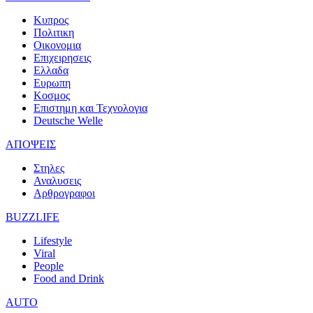
Κυπρος
Πολιτικη
Οικονομια
Επιχειρησεις
Ελλαδα
Ευρωπη
Κοσμος
Επιστημη και Τεχνολογια
Deutsche Welle
ΑΠΟΨΕΙΣ
Στηλες
Αναλυσεις
Αρθρογραφοι
BUZZLIFE
Lifestyle
Viral
People
Food and Drink
AUTO