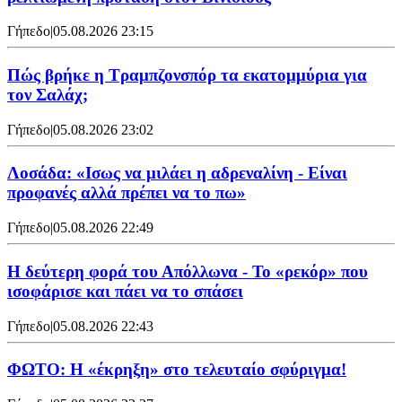
Γήπεδο
|
05.08.2026 23:15
Πώς βρήκε η Τραμπζονσπόρ τα εκατομμύρια για
τον Σαλάχ;
Γήπεδο
|
05.08.2026 23:02
Λοσάδα: «Ισως να μιλάει η αδρεναλίνη - Είναι
προφανές αλλά πρέπει να το πω»
Γήπεδο
|
05.08.2026 22:49
Η δεύτερη φορά του Απόλλωνα - Το «ρεκόρ» που
ισοφάρισε και πάει να το σπάσει
Γήπεδο
|
05.08.2026 22:43
ΦΩΤΟ: Η «έκρηξη» στο τελευταίο σφύριγμα!