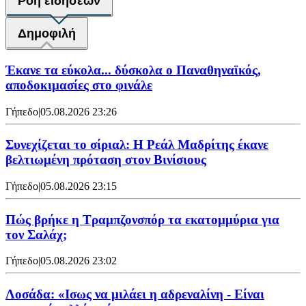
Ροή ειδήσεων
Δημοφιλή
Έκανε τα εύκολα... δύσκολα ο Παναθηναϊκός,
αποδοκιμασίες στο φινάλε
Γήπεδο
|
05.08.2026 23:26
Συνεχίζεται το σίριαλ: Η Ρεάλ Μαδρίτης έκανε
βελτιωμένη πρόταση στον Βινίσιους
Γήπεδο
|
05.08.2026 23:15
Πώς βρήκε η Τραμπζονσπόρ τα εκατομμύρια για
τον Σαλάχ;
Γήπεδο
|
05.08.2026 23:02
Λοσάδα: «Ισως να μιλάει η αδρεναλίνη - Είναι