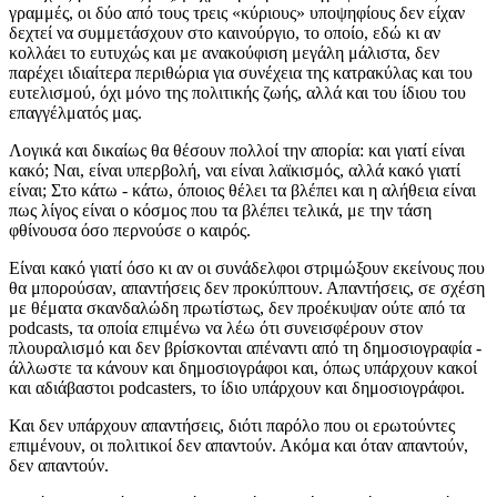
γραμμές, οι δύο από τους τρεις «κύριους» υποψηφίους δεν είχαν
δεχτεί να συμμετάσχουν στο καινούργιο, το οποίο, εδώ κι αν
κολλάει το ευτυχώς και με ανακούφιση μεγάλη μάλιστα, δεν
παρέχει ιδιαίτερα περιθώρια για συνέχεια της κατρακύλας και του
ευτελισμού, όχι μόνο της πολιτικής ζωής, αλλά και του ίδιου του
επαγγέλματός μας.
Λογικά και δικαίως θα θέσουν πολλοί την απορία: και γιατί είναι
κακό; Ναι, είναι υπερβολή, ναι είναι λαϊκισμός, αλλά κακό γιατί
είναι; Στο κάτω - κάτω, όποιος θέλει τα βλέπει και η αλήθεια είναι
πως λίγος είναι ο κόσμος που τα βλέπει τελικά, με την τάση
φθίνουσα όσο περνούσε ο καιρός.
Είναι κακό γιατί όσο κι αν οι συνάδελφοι στριμώξουν εκείνους που
θα μπορούσαν, απαντήσεις δεν προκύπτουν. Απαντήσεις, σε σχέση
με θέματα σκανδαλώδη πρωτίστως, δεν προέκυψαν ούτε από τα
podcasts, τα οποία επιμένω να λέω ότι συνεισφέρουν στον
πλουραλισμό και δεν βρίσκονται απέναντι από τη δημοσιογραφία -
άλλωστε τα κάνουν και δημοσιογράφοι και, όπως υπάρχουν κακοί
και αδιάβαστοι podcasters, το ίδιο υπάρχουν και δημοσιογράφοι.
Και δεν υπάρχουν απαντήσεις, διότι παρόλο που οι ερωτούντες
επιμένουν, οι πολιτικοί δεν απαντούν. Ακόμα και όταν απαντούν,
δεν απαντούν.