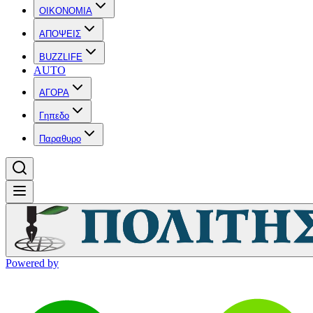
OIKONOMIA
ΑΠΟΨΕΙΣ
BUZZLIFE
AUTO
ΑΓΟΡΑ
Γηπεδο
Παραθυρο
Powered by