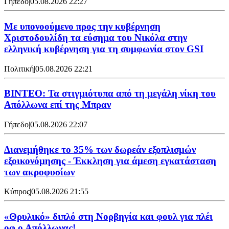
Γήπεδο
|
05.08.2026 22:27
Με υπονοούμενο προς την κυβέρνηση
Χριστοδουλίδη τα εύσημα του Νικόλα στην
ελληνική κυβέρνηση για τη συμφωνία στον GSI
Πολιτική
|
05.08.2026 22:21
ΒΙΝΤΕΟ: Τα στιγμιότυπα από τη μεγάλη νίκη του
Απόλλωνα επί της Μπραν
Γήπεδο
|
05.08.2026 22:07
Διανεμήθηκε το 35% των δωρεάν εξοπλισμών
εξοικονόμησης - Έκκληση για άμεση εγκατάσταση
των ακροφυσίων
Κύπρος
|
05.08.2026 21:55
«Θρυλικό» διπλό στη Νορβηγία και φουλ για πλέι
οφ ο Απόλλωνας!