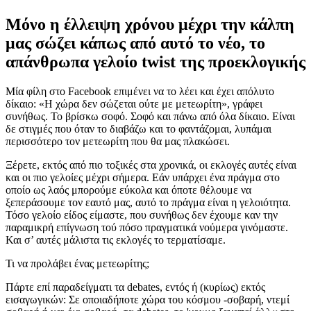
Μόνο η έλλειψη χρόνου μέχρι την κάλπη
μας σώζει κάπως από αυτό το νέο, το
απάνθρωπα γελοίο twist της προεκλογικής
Μία φίλη στο Facebook επιμένει να το λέει και έχει απόλυτο
δίκαιο: «Η χώρα δεν σώζεται ούτε με μετεωρίτη», γράφει
συνήθως. Το βρίσκω σοφό. Σοφό και πάνω από όλα δίκαιο. Είναι
δε στιγμές που όταν το διαβάζω και το φαντάζομαι, λυπάμαι
περισσότερο τον μετεωρίτη που θα μας πλακώσει.
Ξέρετε, εκτός από πιο τοξικές στα χρονικά, οι εκλογές αυτές είναι
και οι πιο γελοίες μέχρι σήμερα. Εάν υπάρχει ένα πράγμα στο
οποίο ως λαός μπορούμε εύκολα και όποτε θέλουμε να
ξεπεράσουμε τον εαυτό μας, αυτό το πράγμα είναι η γελοιότητα.
Τόσο γελοίο είδος είμαστε, που συνήθως δεν έχουμε καν την
παραμικρή επίγνωση τού πόσο πραγματικά νούμερα γινόμαστε.
Και σ’ αυτές μάλιστα τις εκλογές το τερματίσαμε.
Τι να προλάβει ένας μετεωρίτης;
Πάρτε επί παραδείγματι τα debates, εντός ή (κυρίως) εκτός
εισαγωγικών: Σε οποιαδήποτε χώρα του κόσμου -σοβαρή, ντεμί