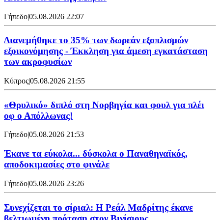
Γήπεδο
|
05.08.2026 22:07
Διανεμήθηκε το 35% των δωρεάν εξοπλισμών
εξοικονόμησης - Έκκληση για άμεση εγκατάσταση
των ακροφυσίων
Κύπρος
|
05.08.2026 21:55
«Θρυλικό» διπλό στη Νορβηγία και φουλ για πλέι
οφ ο Απόλλωνας!
Γήπεδο
|
05.08.2026 21:53
Έκανε τα εύκολα... δύσκολα ο Παναθηναϊκός,
αποδοκιμασίες στο φινάλε
Γήπεδο
|
05.08.2026 23:26
Συνεχίζεται το σίριαλ: Η Ρεάλ Μαδρίτης έκανε
βελτιωμένη πρόταση στον Βινίσιους