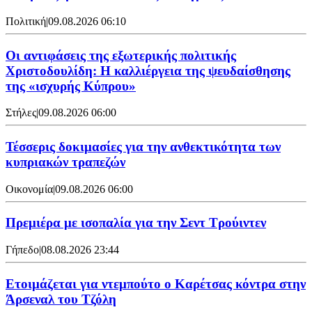
Πολιτική
|
09.08.2026 06:10
Οι αντιφάσεις της εξωτερικής πολιτικής
Χριστοδουλίδη: Η καλλιέργεια της ψευδαίσθησης
της «ισχυρής Κύπρου»
Στήλες
|
09.08.2026 06:00
Τέσσερις δοκιμασίες για την ανθεκτικότητα των
κυπριακών τραπεζών
Οικονομία
|
09.08.2026 06:00
Πρεμιέρα με ισοπαλία για την Σεντ Τρούιντεν
Γήπεδο
|
08.08.2026 23:44
Ετοιμάζεται για ντεμπούτο ο Καρέτσας κόντρα στην
Άρσεναλ του Τζόλη