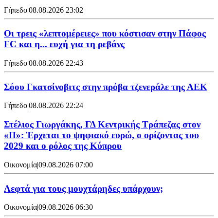
Γήπεδο
|
08.08.2026 23:02
Οι τρεις «λεπτομέρειες» που κόστισαν στην Πάφος
FC και η... ευχή για τη ρεβάνς
Γήπεδο
|
08.08.2026 22:43
Σόου Γκατσίνοβιτς στην πρόβα τζενεράλε της ΑΕΚ
Γήπεδο
|
08.08.2026 22:24
Στέλιος Γιωργάκης, ΓΔ Κεντρικής Τράπεζας στον
«Π»: Έρχεται το ψηφιακό ευρώ, ο ορίζοντας του
2029 και ο ρόλος της Κύπρου
Οικονομία
|
09.08.2026 07:00
Λεφτά για τους μουχτάρηδες υπάρχουν;
Οικονομία
|
09.08.2026 06:30