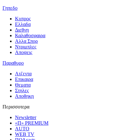
Γηπεδο
Κυπρος
Ελλαδα
Διεθνη
Καλαθοσφαιρα
Αλλα Σπορ
Ντριμπλες
Αποψεις
Παραθυρο
Ατζεντα
Επικαιρα
Θεματα
Στηλες
Αποθηκη
Περισσοτερα
Newsletter
«Π» PREMIUM
AUTO
WEB TV
ΠΟΛcasts