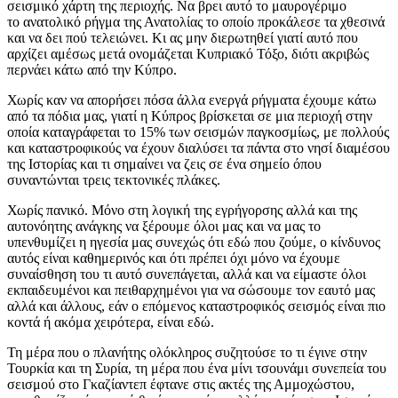
σεισμικό χάρτη της περιοχής. Να βρει αυτό το μαυρογέριμο
το ανατολικό ρήγμα της Ανατολίας το οποίο προκάλεσε τα χθεσινά
και να δει πού τελειώνει. Κι ας μην διερωτηθεί γιατί αυτό που
αρχίζει αμέσως μετά ονομάζεται Κυπριακό Τόξο, διότι ακριβώς
περνάει κάτω από την Κύπρο.
Χωρίς καν να απορήσει πόσα άλλα ενεργά ρήγματα έχουμε κάτω
από τα πόδια μας, γιατί η Κύπρος βρίσκεται σε μια περιοχή στην
οποία καταγράφεται το 15% των σεισμών παγκοσμίως, με πολλούς
και καταστροφικούς να έχουν διαλύσει τα πάντα στο νησί διαμέσου
της Ιστορίας και τι σημαίνει να ζεις σε ένα σημείο όπου
συναντώνται τρεις τεκτονικές πλάκες.
Χωρίς πανικό. Μόνο στη λογική της εγρήγορσης αλλά και της
αυτονόητης ανάγκης να ξέρουμε όλοι μας και να μας το
υπενθυμίζει η ηγεσία μας συνεχώς ότι εδώ που ζούμε, ο κίνδυνος
αυτός είναι καθημερινός και ότι πρέπει όχι μόνο να έχουμε
συναίσθηση του τι αυτό συνεπάγεται, αλλά και να είμαστε όλοι
εκπαιδευμένοι και πειθαρχημένοι για να σώσουμε τον εαυτό μας
αλλά και άλλους, εάν ο επόμενος καταστροφικός σεισμός είναι πιο
κοντά ή ακόμα χειρότερα, είναι εδώ.
Τη μέρα που ο πλανήτης ολόκληρος συζητούσε το τι έγινε στην
Τουρκία και τη Συρία, τη μέρα που ένα μίνι τσουνάμι συνεπεία του
σεισμού στο Γκαζίαντεπ έφτανε στις ακτές της Αμμοχώστου,