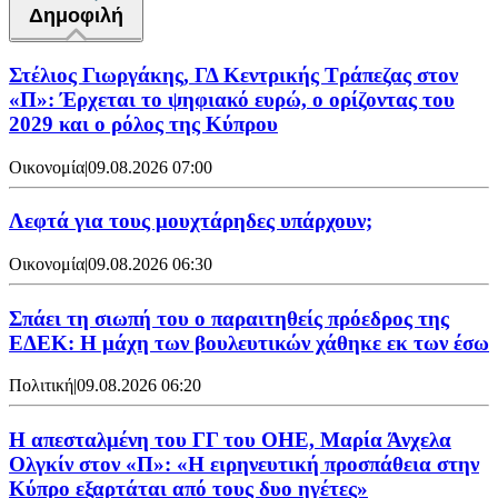
Δημοφιλή
Στέλιος Γιωργάκης, ΓΔ Κεντρικής Τράπεζας στον
«Π»: Έρχεται το ψηφιακό ευρώ, ο ορίζοντας του
2029 και ο ρόλος της Κύπρου
Οικονομία
|
09.08.2026 07:00
Λεφτά για τους μουχτάρηδες υπάρχουν;
Οικονομία
|
09.08.2026 06:30
Σπάει τη σιωπή του ο παραιτηθείς πρόεδρος της
ΕΔΕΚ: Η μάχη των βουλευτικών χάθηκε εκ των έσω
Πολιτική
|
09.08.2026 06:20
Η απεσταλμένη του ΓΓ του ΟΗΕ, Μαρία Άνχελα
Ολγκίν στον «Π»: «Η ειρηνευτική προσπάθεια στην
Κύπρο εξαρτάται από τους δυο ηγέτες»