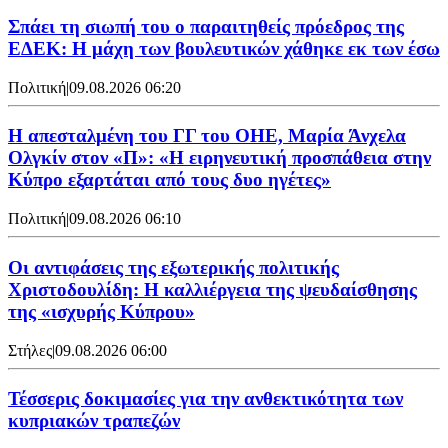
Σπάει τη σιωπή του ο παραιτηθείς πρόεδρος της
ΕΔΕΚ: Η μάχη των βουλευτικών χάθηκε εκ των έσω
Πολιτική
|
09.08.2026 06:20
Η απεσταλμένη του ΓΓ του ΟΗΕ, Μαρία Άνχελα
Ολγκίν στον «Π»: «Η ειρηνευτική προσπάθεια στην
Κύπρο εξαρτάται από τους δυο ηγέτες»
Πολιτική
|
09.08.2026 06:10
Οι αντιφάσεις της εξωτερικής πολιτικής
Χριστοδουλίδη: Η καλλιέργεια της ψευδαίσθησης
της «ισχυρής Κύπρου»
Στήλες
|
09.08.2026 06:00
Τέσσερις δοκιμασίες για την ανθεκτικότητα των
κυπριακών τραπεζών