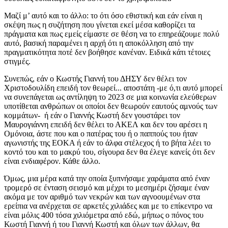
Μαζί μ’ αυτό και το άλλο: το ότι όσο εθιστική και εάν είναι η
σκέψη πως η συζήτηση που γίνεται εκεί μέσα καθορίζει τα
πράγματα και πως εμείς είμαστε σε θέση να το επηρεάζουμε πολύ
αυτό, βασική παραμένει η αρχή ότι η αποκόλληση από την
πραγματικότητα ποτέ δεν βοήθησε κανέναν. Ειδικά κάτι τέτοιες
στιγμές.
Συνεπώς, εάν ο Κωστής Γιαννή του ΔΗΣΥ δεν θέλει τον
Χριστοδουλίδη επειδή τον θεωρεί... αποστάτη -με ό,τι αυτό μπορεί
να συνεπάγεται ως αντίληψη το 2023 σε μια κοινωνία ελεύθερων
υποτίθεται ανθρώπων οι οποίοι δεν θεωρούν εαυτούς αμνούς των
κομμάτων- ή εάν ο Γιαννής Κωστή δεν γουστάρει τον
Μαυρογιάννη επειδή δεν θέλει το ΑΚΕΛ και δεν του αρέσει η
Ομόνοια, άστε που και ο πατέρας του ή ο παππούς του ήταν
αγωνιστής της ΕΟΚΑ ή εάν το άλφα στέλεχος ή το βήτα λέει το
κοντό του και το μακρύ του, σίγουρα δεν θα έλεγε κανείς ότι δεν
είναι ενδιαφέρον. Κάθε άλλο.
Όμως, μια μέρα κατά την οποία ξυπνήσαμε χαράματα από έναν
τρομερό σε ένταση σεισμό και μέχρι το μεσημέρι ζήσαμε έναν
ακόμα με τον αριθμό των νεκρών και των αγνοουμένων στα
ερείπια να ανέρχεται σε αρκετές χιλιάδες και με το επίκεντρο να
είναι μόλις 400 τόσα χιλιόμετρα από εδώ, μήπως ο πόνος του
Κωστή Γιαννή ή του Γιαννή Κωστή και όλων των άλλων, θα