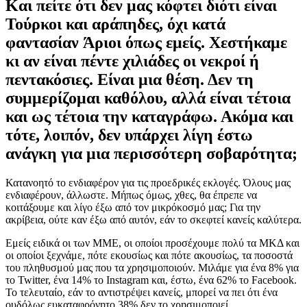
Και πείτε ότι δεν μας κόφτει διότι είναι
Τούρκοι και αράπηδες, όχι κατά
φαντασίαν Άριοι όπως εμείς. Χεστήκαμε
κι αν είναι πέντε χιλιάδες οι νεκροί ή
πεντακόσιες. Είναι μια θέση. Δεν τη
συμμερίζομαι καθόλου, αλλά είναι τέτοια
και ως τέτοια την καταγράφω. Ακόμα και
τότε, λοιπόν, δεν υπάρχει λίγη έστω
ανάγκη για μια περισσότερη σοβαρότητα;
Κατανοητό το ενδιαφέρον για τις προεδρικές εκλογές. Όλους μας
ενδιαφέρουν, άλλωστε. Μήπως όμως, χθες, θα έπρεπε να
κοιτάξουμε και λίγο έξω από τον μικρόκοσμό μας; Για την
ακρίβεια, ούτε καν έξω από αυτόν, εάν το σκεφτεί κανείς καλύτερα.
Εμείς ειδικά οι των ΜΜΕ, οι οποίοι προσέχουμε πολύ τα ΜΚΔ και
οι οποίοι ξεχνάμε, πότε εκουσίως και πότε ακουσίως, τα ποσοστά
του πληθυσμού μας που τα χρησιμοποιούν. Μιλάμε για ένα 8% για
το Twitter, ένα 14% το Instagram και, έστω, ένα 62% το Facebook.
Το τελευταίο, εάν το αντιστρέψει κανείς, μπορεί να πει ότι ένα
ουδόλως ευκαταφρόνητο 38% δεν το χρησιμοποιεί.