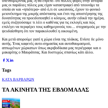
υπενθυμίζοντάς μας -ή θα έπρεπε- ότι πολλές φορές στην Ιστορία
μας οι παράλιες πόλεις μας είχαν καταστραφεί από τσουνάμι τα
οποία αν και «ηπιότερα» από ό,τι σε ωκεανούς, έχουν το φονικό
μειονέκτημα της μικρής απόστασης και έτσι της αποστέρησης της
δυνατότητας να προειδοποιηθεί ο κόσμος, αυτήν ειδικά την ημέρα,
εμείς συζητούσαμε τι λέει ο καθένας για τις εκλογές και πώς
επιλέγει να περιφέρει τους καθημερινούς του… στοχασμούς με την
ψευδαίσθηση ότι τον παρακολουθεί η οικουμένη.
Και μετά απορούμε γιατί η χώρα είναι της πλάκας. Ενίοτε δε μόνο
αυτής. Ένας καφενές αυτο-σημασίας και αυτοθαυμασμού,
αππωμένων χώρκατων όπως ακριβοδίκαια μας περιέγραφε και ο
μακαρίτης ο Μαυράτσας. Και δυστυχώς σπανίως κάτι άλλο.
Tags
ΚΑΤΑ ΒΑΡΒΑΡΩΝ
ΤΑ ΑΚΙΝΗΤΑ ΤΗΣ ΕΒΔΟΜΑΔΑΣ