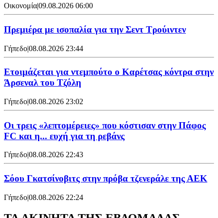
Οικονομία
|
09.08.2026 06:00
Πρεμιέρα με ισοπαλία για την Σεντ Τρούιντεν
Γήπεδο
|
08.08.2026 23:44
Ετοιμάζεται για ντεμπούτο ο Καρέτσας κόντρα στην
Άρσεναλ του Τζόλη
Γήπεδο
|
08.08.2026 23:02
Οι τρεις «λεπτομέρειες» που κόστισαν στην Πάφος
FC και η... ευχή για τη ρεβάνς
Γήπεδο
|
08.08.2026 22:43
Σόου Γκατσίνοβιτς στην πρόβα τζενεράλε της ΑΕΚ
Γήπεδο
|
08.08.2026 22:24
ΤΑ ΑΚΙΝΗΤΑ ΤΗΣ ΕΒΔΟΜΑΔΑΣ