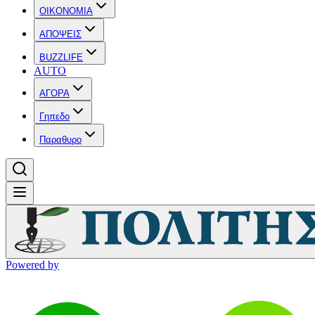
OIKONOMIA
ΑΠΟΨΕΙΣ
BUZZLIFE
AUTO
ΑΓΟΡΑ
Γηπεδο
Παραθυρο
Powered by