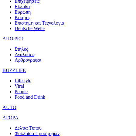
Επιχειρησεις
Ελλαδα
Ευρωπη
Κοσμος
Επιστημη και Τεχνολογια
Deutsche Welle
ΑΠΟΨΕΙΣ
Στηλες
Αναλυσεις
Αρθρογραφοι
BUZZLIFE
Lifestyle
Viral
People
Food and Drink
AUTO
ΑΓΟΡΑ
Δελτια Τυπου
Φυλλαδια Προσφορων