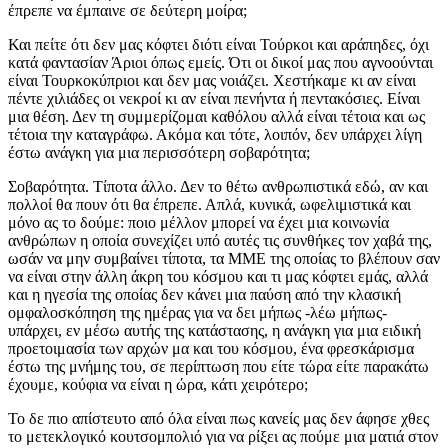
έπρεπε να έμπαινε σε δεύτερη μοίρα;
Και πείτε ότι δεν μας κόφτει διότι είναι Τούρκοι και αράπηδες, όχι
κατά φαντασίαν Άριοι όπως εμείς. Ότι οι δικοί μας που αγνοούνται
είναι Τουρκοκύπριοι και δεν μας νοιάζει. Χεστήκαμε κι αν είναι
πέντε χιλιάδες οι νεκροί κι αν είναι πενήντα ή πεντακόσιες. Είναι
μια θέση. Δεν τη συμμερίζομαι καθόλου αλλά είναι τέτοια και ως
τέτοια την καταγράφω. Ακόμα και τότε, λοιπόν, δεν υπάρχει λίγη
έστω ανάγκη για μια περισσότερη σοβαρότητα;
Σοβαρότητα. Τίποτα άλλο. Δεν το θέτω ανθρωπιστικά εδώ, αν και
πολλοί θα πουν ότι θα έπρεπε. Απλά, κυνικά, ωφελιμιστικά και
μόνο ας το δούμε: ποιο μέλλον μπορεί να έχει μια κοινωνία
ανθρώπων η οποία συνεχίζει υπό αυτές τις συνθήκες τον χαβά της,
ωσάν να μην συμβαίνει τίποτα, τα ΜΜΕ της οποίας το βλέπουν σαν
να είναι στην άλλη άκρη του κόσμου και τι μας κόφτει εμάς, αλλά
και η ηγεσία της οποίας δεν κάνει μια παύση από την κλασική
ομφαλοσκόπηση της ημέρας για να δει μήπως -λέω μήπως-
υπάρχει, εν μέσω αυτής της κατάστασης, η ανάγκη για μια ειδική
προετοιμασία των αρχών μα και του κόσμου, ένα φρεσκάρισμα
έστω της μνήμης του, σε περίπτωση που είτε τώρα είτε παρακάτω
έχουμε, κούφια να είναι η ώρα, κάτι χειρότερο;
Το δε πιο απίστευτο από όλα είναι πως κανείς μας δεν άφησε χθες
το μετεκλογικό κουτσομπολιό για να ρίξει ας πούμε μια ματιά στον