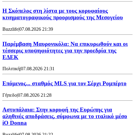
Η Σκόπελος στη λίστα με τους κορυφαίους
κινηματογραφικούς προορισμούς της Μεσογείου
Buzzlife
|
07.08.2026 21:39
Παρέμβαση Μαυρονικόλα: Να επικυρωθούν και οι
τέσσερις υποψηφιότητες για την προεδρία της
ΕΔΕΚ
Πολιτική
|
07.08.2026 21:31
Επόμενος... σταθμός MLS για τον Σέρχι Ρομπέρτο
Γήπεδο
|
07.08.2026 21:28
Αστυπάλαια: Στην κορυφή της Ευρώπης για
αληθινές αποδράσεις, σύμφωνα με το ιταλικό μέσο
iO Donna
Buzzlife
|
07.08.2026 21:22