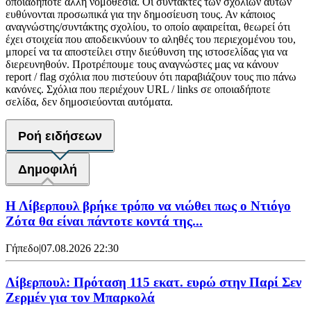
οποιαδήποτε άλλη νομοθεσία. Οι συντάκτες των σχολίων αυτών
ευθύνονται προσωπικά για την δημοσίευση τους. Αν κάποιος
αναγνώστης/συντάκτης σχολίου, το οποίο αφαιρείται, θεωρεί ότι
έχει στοιχεία που αποδεικνύουν το αληθές του περιεχομένου του,
μπορεί να τα αποστείλει στην διεύθυνση της ιστοσελίδας για να
διερευνηθούν. Προτρέπουμε τους αναγνώστες μας να κάνουν
report / flag σχόλια που πιστεύουν ότι παραβιάζουν τους πιο πάνω
κανόνες. Σχόλια που περιέχουν URL / links σε οποιαδήποτε
σελίδα, δεν δημοσιεύονται αυτόματα.
Ροή ειδήσεων
Δημοφιλή
Η Λίβερπουλ βρήκε τρόπο να νιώθει πως ο Ντιόγο
Ζότα θα είναι πάντοτε κοντά της...
Γήπεδο
|
07.08.2026 22:30
Λίβερπουλ: Πρόταση 115 εκατ. ευρώ στην Παρί Σεν
Ζερμέν για τον Μπαρκολά