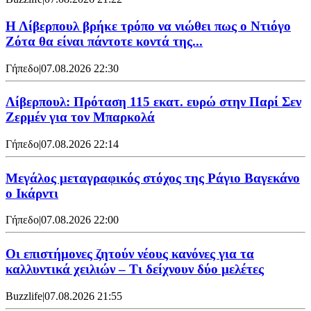
Η Λίβερπουλ βρήκε τρόπο να νιώθει πως ο Ντιόγο
Ζότα θα είναι πάντοτε κοντά της...
Γήπεδο
|
07.08.2026 22:30
Λίβερπουλ: Πρόταση 115 εκατ. ευρώ στην Παρί Σεν
Ζερμέν για τον Μπαρκολά
Γήπεδο
|
07.08.2026 22:14
Μεγάλος μεταγραφικός στόχος της Ράγιο Βαγεκάνο
ο Ικάρντι
Γήπεδο
|
07.08.2026 22:00
Οι επιστήμονες ζητούν νέους κανόνες για τα
καλλυντικά χειλιών – Τι δείχνουν δύο μελέτες
Buzzlife
|
07.08.2026 21:55