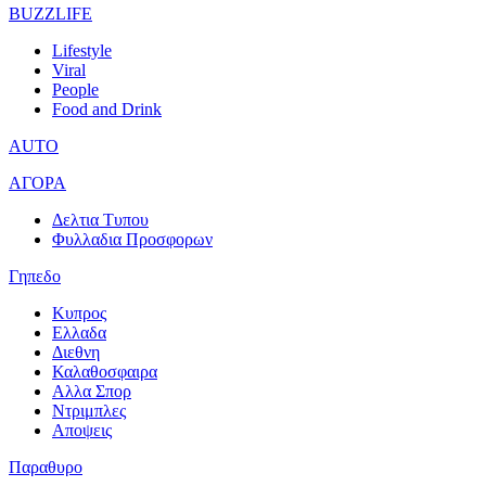
BUZZLIFE
Lifestyle
Viral
People
Food and Drink
AUTO
ΑΓΟΡΑ
Δελτια Τυπου
Φυλλαδια Προσφορων
Γηπεδο
Κυπρος
Ελλαδα
Διεθνη
Καλαθοσφαιρα
Αλλα Σπορ
Ντριμπλες
Αποψεις
Παραθυρο