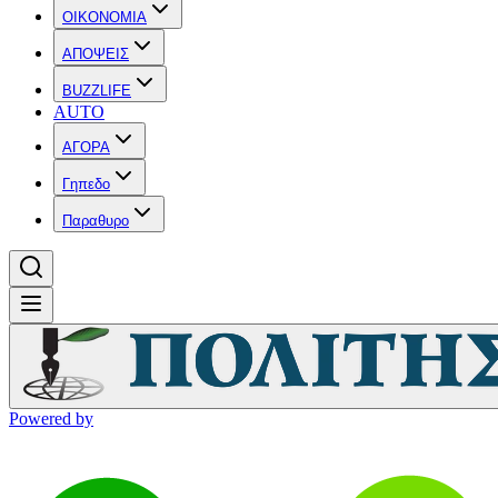
OIKONOMIA
ΑΠΟΨΕΙΣ
BUZZLIFE
AUTO
ΑΓΟΡΑ
Γηπεδο
Παραθυρο
Powered by