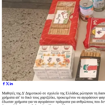
Μαθητές
της Δ' Δημοτικού σε σχολείο της Ελλάδας ρώτησαν τη δασκ
χρήματα απ' το δικό τους χαρτζιλίκι, προκειμένου να αγοράσουν φα
έδωσαν χρήματα για να αγοράσουν πράγματα για ανθρώπους που δεν ξ