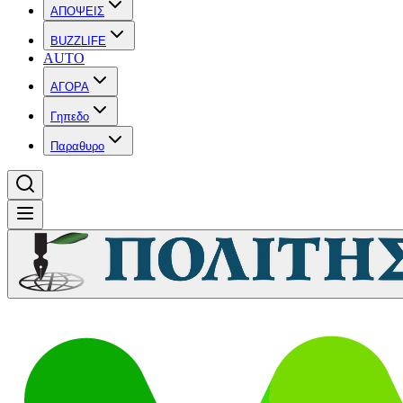
ΑΠΟΨΕΙΣ
BUZZLIFE
AUTO
ΑΓΟΡΑ
Γηπεδο
Παραθυρο