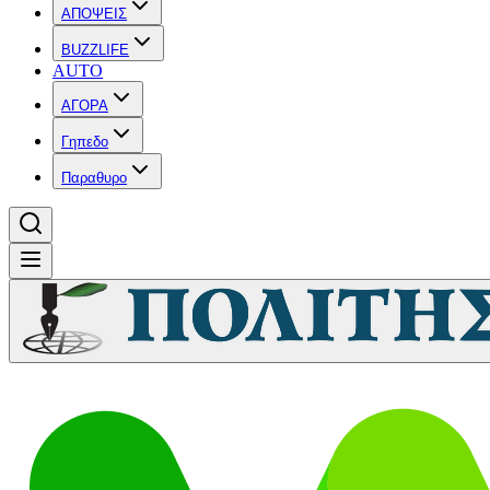
ΑΠΟΨΕΙΣ
BUZZLIFE
AUTO
ΑΓΟΡΑ
Γηπεδο
Παραθυρο