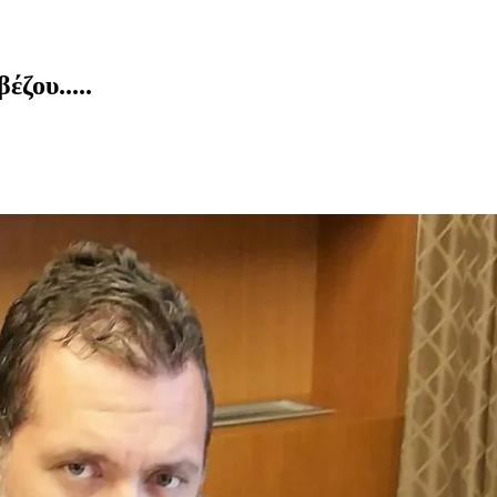
ζου.....