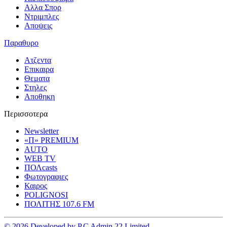
Αλλα Σπορ
Ντριμπλες
Αποψεις
Παραθυρο
Ατζεντα
Επικαιρα
Θεματα
Στηλες
Αποθηκη
Περισσοτερα
Newsletter
«Π» PREMIUM
AUTO
WEB TV
ΠΟΛcasts
Φωτογραφιες
Καιρος
POLIGNOSI
ΠΟΛΙΤΗΣ 107.6 FM
© 2026 Developed by P.C Admin 22 Limited