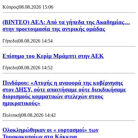
Κύπρος
|
08.08.2026 15:06
(BINTEO) ΑΕΛ: Από τα γήπεδα της Ακαδημίας…
στην προετοιμασία της αντρικής ομάδας
Γήπεδο
|
08.08.2026 14:54
Επίσημο του Κερίμ Μράμπτι στην ΑΕK
Γήπεδο
|
08.08.2026 14:52
Πινδάρου: «Ατυχής η αναφορά της κυβέρνησης
στον ΔΗΣΥ, ούτε απαιτήσαμε ούτε διεκδικήσαμε
διορισμούς κομματικών στελεχών στους
ημικρατικούς»
Πολιτική
|
08.08.2026 14:42
Ολοκληρώθηκαν οι « εορτασμοί» των
Τουρκοκυπρίων στα Κόκκινα