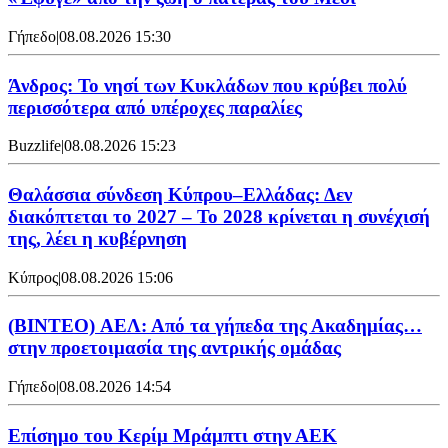
Γήπεδο
|
08.08.2026 15:30
Άνδρος: Το νησί των Κυκλάδων που κρύβει πολύ
περισσότερα από υπέροχες παραλίες
Buzzlife
|
08.08.2026 15:23
Θαλάσσια σύνδεση Κύπρου–Ελλάδας: Δεν
διακόπτεται το 2027 – Το 2028 κρίνεται η συνέχισή
της, λέει η κυβέρνηση
Κύπρος
|
08.08.2026 15:06
(BINTEO) ΑΕΛ: Από τα γήπεδα της Ακαδημίας…
στην προετοιμασία της αντρικής ομάδας
Γήπεδο
|
08.08.2026 14:54
Επίσημο του Κερίμ Μράμπτι στην ΑΕK