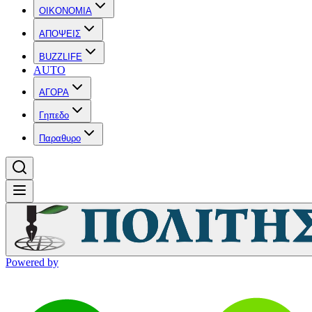
OIKONOMIA
ΑΠΟΨΕΙΣ
BUZZLIFE
AUTO
ΑΓΟΡΑ
Γηπεδο
Παραθυρο
Powered by