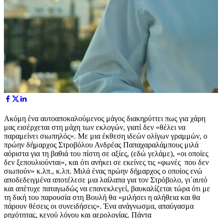
Ακόμη ένα αυτοαποκαλούμενος μάγος διακηρύττει πως για χάρη
μας εισέρχεται στη μάχη των εκλογών, γιατί δεν «θέλει να
παραμείνει σιωπηλός». Με μια έκθεση ιδεών ολίγων γραμμών, ο
πρώην δήμαρχος Στροβόλου Ανδρέας Παπαχαραλάμπους μιλά
αόριστα για τη βαθιά του πίστη σε αξίες, (εδώ γελάμε), «οι οποίες
δεν ξεπουλιούνται», και ότι ανήκει σε εκείνες τις «φωνές που δεν
σιωπούν» κ.λπ., κ.λπ. Μιλά ένας πρώην δήμαρχος ο οποίος ενώ
αποδεδειγμένα αποτέλεσε μια λαίλαπα για τον Στρόβολο, γι΄αυτό
και απέτυχε παταγωδώς να επανεκλεγεί, βαυκαλίζεται τώρα ότι με
τη δική του παρουσία στη Βουλή θα «μιλήσει η αλήθεια και θα
πάρουν θέσεις οι συνειδήσεις». Ένα ανάγνωσμα, απαύγασμα
ρηχότητας, κενού λόγου και αερολογίας. Πάντα