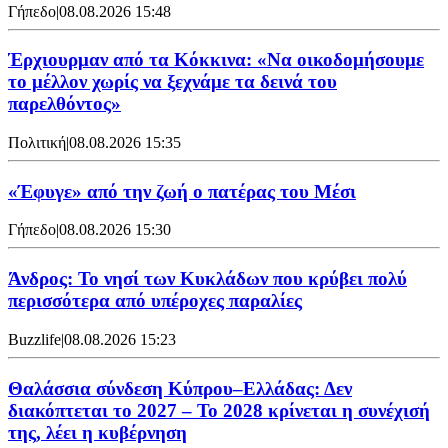
Γήπεδο
|
08.08.2026 15:48
Έρχιουρμαν από τα Κόκκινα: «Να οικοδομήσουμε
το μέλλον χωρίς να ξεχνάμε τα δεινά του
παρελθόντος»
Πολιτική
|
08.08.2026 15:35
«Έφυγε» από την ζωή ο πατέρας του Μέσι
Γήπεδο
|
08.08.2026 15:30
Άνδρος: Το νησί των Κυκλάδων που κρύβει πολύ
περισσότερα από υπέροχες παραλίες
Buzzlife
|
08.08.2026 15:23
Θαλάσσια σύνδεση Κύπρου–Ελλάδας: Δεν
διακόπτεται το 2027 – Το 2028 κρίνεται η συνέχισή
της, λέει η κυβέρνηση