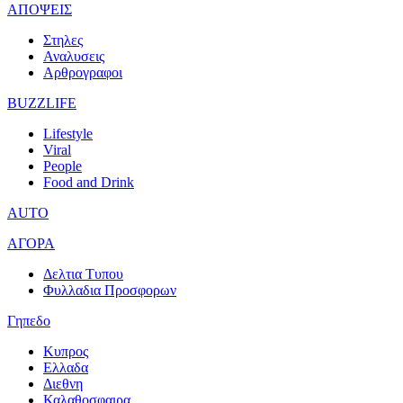
ΑΠΟΨΕΙΣ
Στηλες
Αναλυσεις
Αρθρογραφοι
BUZZLIFE
Lifestyle
Viral
People
Food and Drink
AUTO
ΑΓΟΡΑ
Δελτια Τυπου
Φυλλαδια Προσφορων
Γηπεδο
Κυπρος
Ελλαδα
Διεθνη
Καλαθοσφαιρα