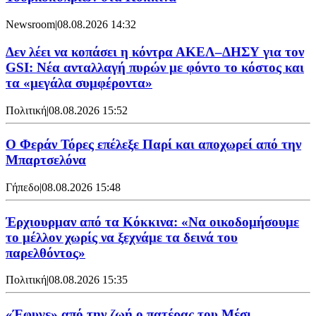
Newsroom
|
08.08.2026 14:32
Δεν λέει να κοπάσει η κόντρα ΑΚΕΛ–ΔΗΣΥ για τον
GSI: Νέα ανταλλαγή πυρών με φόντο το κόστος και
τα «μεγάλα συμφέροντα»
Πολιτική
|
08.08.2026 15:52
Ο Φεράν Τόρες επέλεξε Παρί και αποχωρεί από την
Μπαρτσελόνα
Γήπεδο
|
08.08.2026 15:48
Έρχιουρμαν από τα Κόκκινα: «Να οικοδομήσουμε
το μέλλον χωρίς να ξεχνάμε τα δεινά του
παρελθόντος»
Πολιτική
|
08.08.2026 15:35
«Έφυγε» από την ζωή ο πατέρας του Μέσι