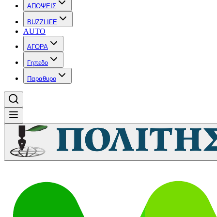
ΑΠΟΨΕΙΣ
BUZZLIFE
AUTO
ΑΓΟΡΑ
Γηπεδο
Παραθυρο