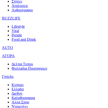
Στηλες
Αναλυσεις
Αρθρογραφοι
BUZZLIFE
Lifestyle
Viral
People
Food and Drink
AUTO
ΑΓΟΡΑ
Δελτια Τυπου
Φυλλαδια Προσφορων
Γηπεδο
Κυπρος
Ελλαδα
Διεθνη
Καλαθοσφαιρα
Αλλα Σπορ
Ντριμπλες