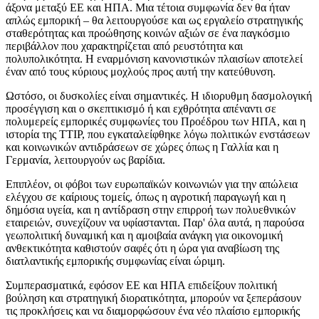
άξονα μεταξύ ΕΕ και ΗΠΑ. Μια τέτοια συμφωνία δεν θα ήταν
απλώς εμπορική – θα λειτουργούσε και ως εργαλείο στρατηγικής
σταθερότητας και προώθησης κοινών αξιών σε ένα παγκόσμιο
περιβάλλον που χαρακτηρίζεται από ρευστότητα και
πολυπολικότητα. Η εναρμόνιση κανονιστικών πλαισίων αποτελεί
έναν από τους κύριους μοχλούς προς αυτή την κατεύθυνση.
Ωστόσο, οι δυσκολίες είναι σημαντικές. Η ιδιορυθμη δασμολογική
προσέγγιση και ο σκεπτικισμό ή και εχθρότητα απέναντι σε
πολυμερείς εμπορικές συμφωνίες του Προέδρου των ΗΠΑ, και η
ιστορία της TTIP, που εγκαταλείφθηκε λόγω πολιτικών ενστάσεων
και κοινωνικών αντιδράσεων σε χώρες όπως η Γαλλία και η
Γερμανία, λειτουργούν ως βαρίδια.
Επιπλέον, οι φόβοι των ευρωπαϊκών κοινωνιών για την απώλεια
ελέγχου σε καίριους τομείς, όπως η αγροτική παραγωγή και η
δημόσια υγεία, και η αντίδραση στην επιρροή των πολυεθνικών
εταιρειών, συνεχίζουν να υφίαστανται. Παρ' όλα αυτά, η παρούσα
γεωπολιτική δυναμική και η αμοιβαία ανάγκη για οικονομική
ανθεκτικότητα καθιστούν σαφές ότι η ώρα για αναβίωση της
διατλαντικής εμπορικής συμφωνίας είναι ώριμη.
Συμπερασματικά, εφόσον ΕΕ και ΗΠΑ επιδείξουν πολιτική
βούληση και στρατηγική διορατικότητα, μπορούν να ξεπεράσουν
τις προκλήσεις και να διαμορφώσουν ένα νέο πλαίσιο εμπορικής