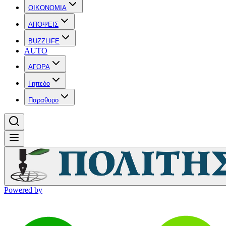
OIKONOMIA
ΑΠΟΨΕΙΣ
BUZZLIFE
AUTO
ΑΓΟΡΑ
Γηπεδο
Παραθυρο
Powered by