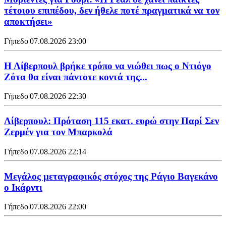
τέτοιου επιπέδου, δεν ήθελε ποτέ πραγματικά να τον
αποκτήσει»
Γήπεδο
|
07.08.2026 23:00
Η Λίβερπουλ βρήκε τρόπο να νιώθει πως ο Ντιόγο
Ζότα θα είναι πάντοτε κοντά της...
Γήπεδο
|
07.08.2026 22:30
Λίβερπουλ: Πρόταση 115 εκατ. ευρώ στην Παρί Σεν
Ζερμέν για τον Μπαρκολά
Γήπεδο
|
07.08.2026 22:14
Μεγάλος μεταγραφικός στόχος της Ράγιο Βαγεκάνο
ο Ικάρντι
Γήπεδο
|
07.08.2026 22:00