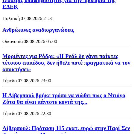
τέσσερις υποψηφιότητες για την προεδρία της
ΕΔΕΚ
Πολιτική
|
07.08.2026 21:31
Ανθρώπινες αναδιοργανώσεις
Οικονομία
|
08.08.2026 05:00
Μοριέντες για Ρόδρι: «Η Ρεάλ δε χάνει παίκτες
τέτοιου επιπέδου, δεν ήθελε ποτέ πραγματικά να τον
αποκτήσει»
Γήπεδο
|
07.08.2026 23:00
Η Λίβερπουλ βρήκε τρόπο να νιώθει πως ο Ντιόγο
Ζότα θα είναι πάντοτε κοντά της...
Γήπεδο
|
07.08.2026 22:30
Λίβερπουλ: Πρόταση 115 εκατ. ευρώ στην Παρί Σεν