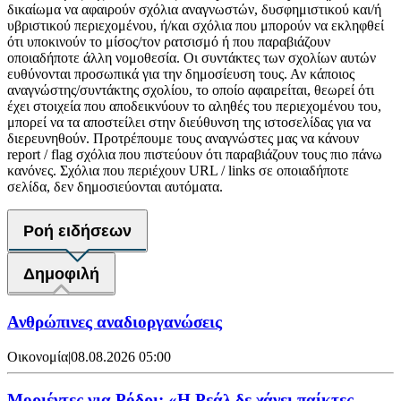
δικαίωμα να αφαιρούν σχόλια αναγνωστών, δυσφημιστικού και/ή
υβριστικού περιεχομένου, ή/και σχόλια που μπορούν να εκληφθεί
ότι υποκινούν το μίσος/τον ρατσισμό ή που παραβιάζουν
οποιαδήποτε άλλη νομοθεσία. Οι συντάκτες των σχολίων αυτών
ευθύνονται προσωπικά για την δημοσίευση τους. Αν κάποιος
αναγνώστης/συντάκτης σχολίου, το οποίο αφαιρείται, θεωρεί ότι
έχει στοιχεία που αποδεικνύουν το αληθές του περιεχομένου του,
μπορεί να τα αποστείλει στην διεύθυνση της ιστοσελίδας για να
διερευνηθούν. Προτρέπουμε τους αναγνώστες μας να κάνουν
report / flag σχόλια που πιστεύουν ότι παραβιάζουν τους πιο πάνω
κανόνες. Σχόλια που περιέχουν URL / links σε οποιαδήποτε
σελίδα, δεν δημοσιεύονται αυτόματα.
Ροή ειδήσεων
Δημοφιλή
Ανθρώπινες αναδιοργανώσεις
Οικονομία
|
08.08.2026 05:00
Μοριέντες για Ρόδρι: «Η Ρεάλ δε χάνει παίκτες