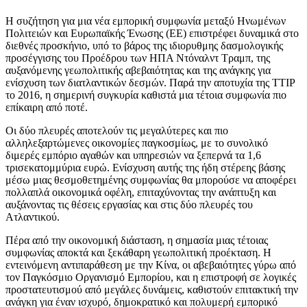
Η συζήτηση για μια νέα εμπορική συμφωνία μεταξύ Ηνωμένων
Πολιτειών και Ευρωπαϊκής Ένωσης (EE) επιστρέφει δυναμικά στο
διεθνές προσκήνιο, υπό το βάρος της ιδιορυθμης δασμολογικής
προσέγγισης του Προέδρου των ΗΠΑ Ντόναλντ Τραμπ, της
αυξανόμενης γεωπολιτικής αβεβαιότητας και της ανάγκης για
ενίσχυση των διατλαντικών δεσμών. Παρά την αποτυχία της TTIP
το 2016, η σημερινή συγκυρία καθιστά μια τέτοια συμφωνία πιο
επίκαιρη από ποτέ.
Οι δύο πλευρές αποτελούν τις μεγαλύτερες και πιο
αλληλεξαρτώμενες οικονομίες παγκοσμίως, με το συνολικό
διμερές εμπόριο αγαθών και υπηρεσιών να ξεπερνά τα 1,6
τρισεκατομμύρια ευρώ. Ενίσχυση αυτής της ήδη στέρεης βάσης
μέσω μιας θεσμοθετημένης συμφωνίας θα μπορούσε να αποφέρει
πολλαπλά οικονομικά οφέλη, επιταχύνοντας την ανάπτυξη και
αυξάνοντας τις θέσεις εργασίας και στις δύο πλευρές του
Ατλαντικού.
Πέρα από την οικονομική διάσταση, η σημασία μιας τέτοιας
συμφωνίας αποκτά και ξεκάθαρη γεωπολιτική προέκταση. Η
εντεινόμενη αντιπαράθεση με την Κίνα, οι αβεβαιότητες γύρω από
τον Παγκόσμιο Οργανισμό Εμπορίου, και η επιστροφή σε λογικές
προστατευτισμού από μεγάλες δυνάμεις, καθιστούν επιτακτική την
ανάγκη για έναν ισχυρό, δημοκρατικό και πολυμερή εμπορικό