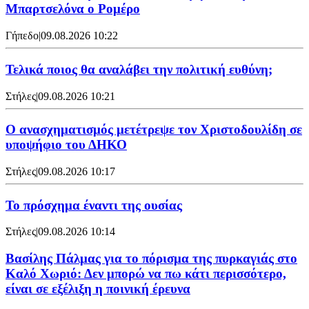
Μπαρτσελόνα ο Ρομέρο
Γήπεδο
|
09.08.2026 10:22
Τελικά ποιος θα αναλάβει την πολιτική ευθύνη;
Στήλες
|
09.08.2026 10:21
Ο ανασχηματισμός μετέτρεψε τον Χριστοδουλίδη σε
υποψήφιο του ΔΗΚΟ
Στήλες
|
09.08.2026 10:17
Το πρόσχημα έναντι της ουσίας
Στήλες
|
09.08.2026 10:14
Βασίλης Πάλμας για το πόρισμα της πυρκαγιάς στο
Καλό Χωριό: Δεν μπορώ να πω κάτι περισσότερο,
είναι σε εξέλιξη η ποινική έρευνα