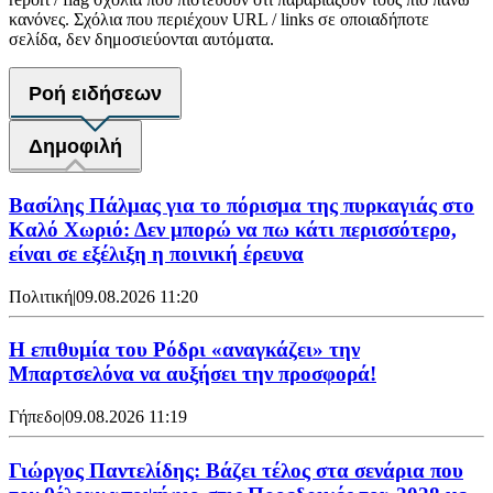
κανόνες. Σχόλια που περιέχουν URL / links σε οποιαδήποτε
σελίδα, δεν δημοσιεύονται αυτόματα.
Ροή ειδήσεων
Δημοφιλή
Βασίλης Πάλμας για το πόρισμα της πυρκαγιάς στο
Καλό Χωριό: Δεν μπορώ να πω κάτι περισσότερο,
είναι σε εξέλιξη η ποινική έρευνα
Πολιτική
|
09.08.2026 11:20
Η επιθυμία του Ρόδρι «αναγκάζει» την
Μπαρτσελόνα να αυξήσει την προσφορά!
Γήπεδο
|
09.08.2026 11:19
Γιώργος Παντελίδης: Βάζει τέλος στα σενάρια που