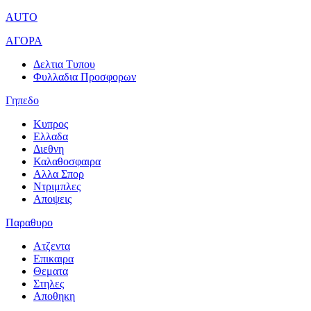
AUTO
ΑΓΟΡΑ
Δελτια Τυπου
Φυλλαδια Προσφορων
Γηπεδο
Κυπρος
Ελλαδα
Διεθνη
Καλαθοσφαιρα
Αλλα Σπορ
Ντριμπλες
Αποψεις
Παραθυρο
Ατζεντα
Επικαιρα
Θεματα
Στηλες
Αποθηκη