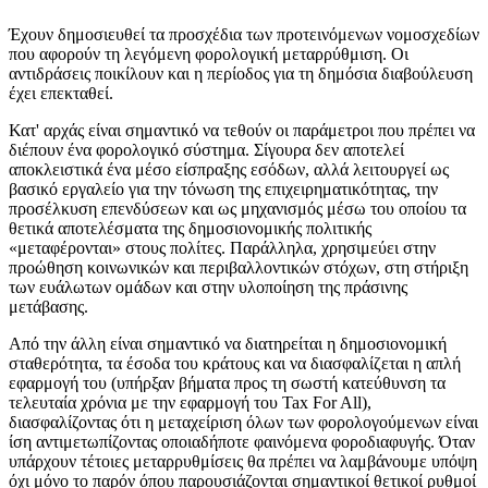
Έχουν δημοσιευθεί τα προσχέδια των προτεινόμενων νομοσχεδίων
που αφορούν τη λεγόμενη φορολογική μεταρρύθμιση. Οι
αντιδράσεις ποικίλουν και η περίοδος για τη δημόσια διαβούλευση
έχει επεκταθεί.
Κατ' αρχάς είναι σημαντικό να τεθούν οι παράμετροι που πρέπει να
διέπουν ένα φορολογικό σύστημα. Σίγουρα δεν αποτελεί
αποκλειστικά ένα μέσο είσπραξης εσόδων, αλλά λειτουργεί ως
βασικό εργαλείο για την τόνωση της επιχειρηματικότητας, την
προσέλκυση επενδύσεων και ως μηχανισμός μέσω του οποίου τα
θετικά αποτελέσματα της δημοσιονομικής πολιτικής
«μεταφέρονται» στους πολίτες. Παράλληλα, χρησιμεύει στην
προώθηση κοινωνικών και περιβαλλοντικών στόχων, στη στήριξη
των ευάλωτων ομάδων και στην υλοποίηση της πράσινης
μετάβασης.
Από την άλλη είναι σημαντικό να διατηρείται η δημοσιονομική
σταθερότητα, τα έσοδα του κράτους και να διασφαλίζεται η απλή
εφαρμογή του (υπήρξαν βήματα προς τη σωστή κατεύθυνση τα
τελευταία χρόνια με την εφαρμογή του Tax For All),
διασφαλίζοντας ότι η μεταχείριση όλων των φορολογούμενων είναι
ίση αντιμετωπίζοντας οποιαδήποτε φαινόμενα φοροδιαφυγής. Όταν
υπάρχουν τέτοιες μεταρρυθμίσεις θα πρέπει να λαμβάνουμε υπόψη
όχι μόνο το παρόν όπου παρουσιάζονται σημαντικοί θετικοί ρυθμοί