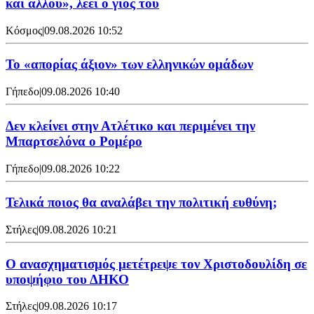
και αλλού», λέει ο γιος του
Κόσμος
|
09.08.2026 10:52
Το «απορίας άξιον» των ελληνικών ομάδων
Γήπεδο
|
09.08.2026 10:40
Δεν κλείνει στην Ατλέτικο και περιμένει την
Μπαρτσελόνα ο Ρομέρο
Γήπεδο
|
09.08.2026 10:22
Τελικά ποιος θα αναλάβει την πολιτική ευθύνη;
Στήλες
|
09.08.2026 10:21
Ο ανασχηματισμός μετέτρεψε τον Χριστοδουλίδη σε
υποψήφιο του ΔΗΚΟ
Στήλες
|
09.08.2026 10:17