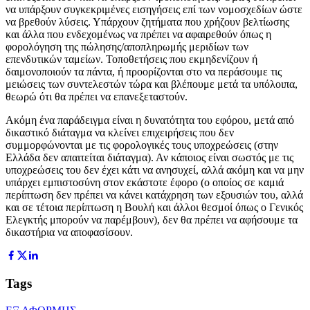
να υπάρξουν συγκεκριμένες εισηγήσεις επί των νομοσχεδίων ώστε
να βρεθούν λύσεις. Υπάρχουν ζητήματα που χρήζουν βελτίωσης
και άλλα που ενδεχομένως να πρέπει να αφαιρεθούν όπως η
φορολόγηση της πώλησης/αποπληρωμής μεριδίων των
επενδυτικών ταμείων. Τοποθετήσεις που εκμηδενίζουν ή
δαιμονοποιούν τα πάντα, ή προορίζονται στο να περάσουμε τις
μειώσεις των συντελεστών τώρα και βλέπουμε μετά τα υπόλοιπα,
θεωρώ ότι θα πρέπει να επανεξεταστούν.
Ακόμη ένα παράδειγμα είναι η δυνατότητα του εφόρου, μετά από
δικαστικό διάταγμα να κλείνει επιχειρήσεις που δεν
συμμορφώνονται με τις φορολογικές τους υποχρεώσεις (στην
Ελλάδα δεν απαιτείται διάταγμα). Αν κάποιος είναι σωστός με τις
υποχρεώσεις του δεν έχει κάτι να ανησυχεί, αλλά ακόμη και να μην
υπάρχει εμπιστοσύνη στον εκάστοτε έφορο (ο οποίος σε καμιά
περίπτωση δεν πρέπει να κάνει κατάχρηση των εξουσιών του, αλλά
και σε τέτοια περίπτωση η Βουλή και άλλοι θεσμοί όπως ο Γενικός
Ελεγκτής μπορούν να παρέμβουν), δεν θα πρέπει να αφήσουμε τα
δικαστήρια να αποφασίσουν.
Tags