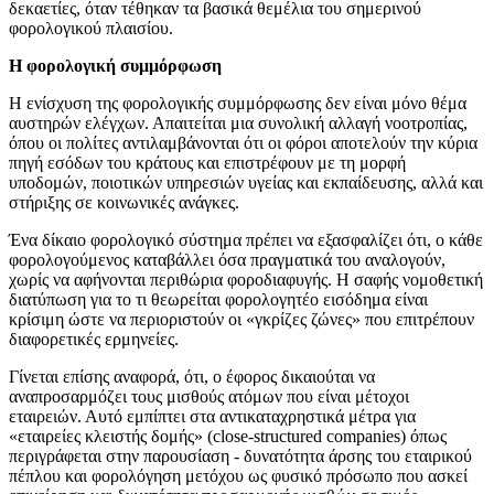
δεκαετίες, όταν τέθηκαν τα βασικά θεμέλια του σημερινού
φορολογικού πλαισίου.
Η φορολογική συμμόρφωση
Η ενίσχυση της φορολογικής συμμόρφωσης δεν είναι μόνο θέμα
αυστηρών ελέγχων. Απαιτείται μια συνολική αλλαγή νοοτροπίας,
όπου οι πολίτες αντιλαμβάνονται ότι οι φόροι αποτελούν την κύρια
πηγή εσόδων του κράτους και επιστρέφουν με τη μορφή
υποδομών, ποιοτικών υπηρεσιών υγείας και εκπαίδευσης, αλλά και
στήριξης σε κοινωνικές ανάγκες.
Ένα δίκαιο φορολογικό σύστημα πρέπει να εξασφαλίζει ότι, ο κάθε
φορολογούμενος καταβάλλει όσα πραγματικά του αναλογούν,
χωρίς να αφήνονται περιθώρια φοροδιαφυγής. Η σαφής νομοθετική
διατύπωση για το τι θεωρείται φορολογητέο εισόδημα είναι
κρίσιμη ώστε να περιοριστούν οι «γκρίζες ζώνες» που επιτρέπουν
διαφορετικές ερμηνείες.
Γίνεται επίσης αναφορά, ότι, ο έφορος δικαιούται να
αναπροσαρμόζει τους μισθούς ατόμων που είναι μέτοχοι
εταιρειών. Αυτό εμπίπτει στα αντικαταχρηστικά μέτρα για
«εταιρείες κλειστής δομής» (close-structured companies) όπως
περιγράφεται στην παρουσίαση - δυνατότητα άρσης του εταιρικού
πέπλου και φορολόγηση μετόχου ως φυσικό πρόσωπο που ασκεί