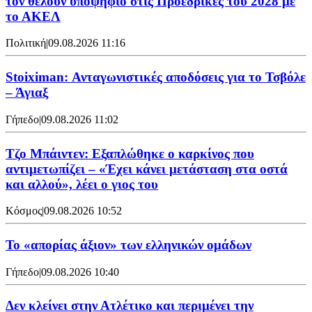
τον θέλουν υποψήφιο στις Προεδρικές του 2028 με
το ΑΚΕΛ
Πολιτική
|
09.08.2026 11:16
Stoiximan: Ανταγωνιστικές αποδόσεις για το Τσβόλε
– Άγιαξ
Γήπεδο
|
09.08.2026 11:02
Τζο Μπάιντεν: Εξαπλώθηκε ο καρκίνος που
αντιμετωπίζει – «Έχει κάνει μετάσταση στα οστά
και αλλού», λέει ο γιος του
Κόσμος
|
09.08.2026 10:52
Το «απορίας άξιον» των ελληνικών ομάδων
Γήπεδο
|
09.08.2026 10:40
Δεν κλείνει στην Ατλέτικο και περιμένει την