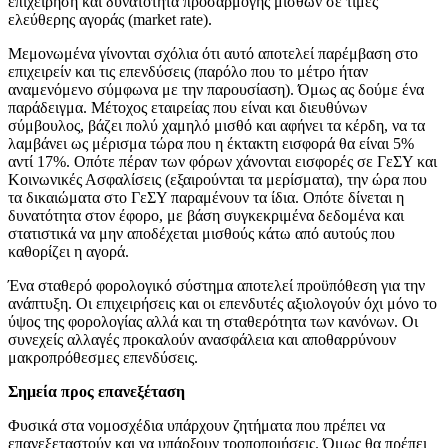
επιχείρηση και δυνατότητα προσαρμογής μισθών σε τιμές
ελεύθερης αγοράς (market rate).
Μεμονωμένα γίνονται σχόλια ότι αυτό αποτελεί παρέμβαση στο
επιχειρείν και τις επενδύσεις (παρόλο που το μέτρο ήταν
αναμενόμενο σύμφωνα με την παρουσίαση). Όμως ας δούμε ένα
παράδειγμα. Μέτοχος εταιρείας που είναι και διευθύνων
σύμβουλος, βάζει πολύ χαμηλό μισθό και αφήνει τα κέρδη, να τα
λαμβάνει ως μέρισμα τώρα που η έκτακτη εισφορά θα είναι 5%
αντί 17%. Οπότε πέραν των φόρων χάνονται εισφορές σε ΓεΣΥ και
Κοινωνικές Ασφαλίσεις (εξαιρούνται τα μερίσματα), την ώρα που
τα δικαιώματα στο ΓεΣΥ παραμένουν τα ίδια. Οπότε δίνεται η
δυνατότητα στον έφορο, με βάση συγκεκριμένα δεδομένα και
στατιστικά να μην αποδέχεται μισθούς κάτω από αυτούς που
καθορίζει η αγορά.
Ένα σταθερό φορολογικό σύστημα αποτελεί προϋπόθεση για την
ανάπτυξη. Οι επιχειρήσεις και οι επενδυτές αξιολογούν όχι μόνο το
ύψος της φορολογίας αλλά και τη σταθερότητα των κανόνων. Οι
συνεχείς αλλαγές προκαλούν ανασφάλεια και αποθαρρύνουν
μακροπρόθεσμες επενδύσεις.
Σημεία προς επανεξέταση
Φυσικά στα νομοσχέδια υπάρχουν ζητήματα που πρέπει να
επανεξεταστούν και να υπάρξουν τροποποιήσεις. Όμως θα πρέπει