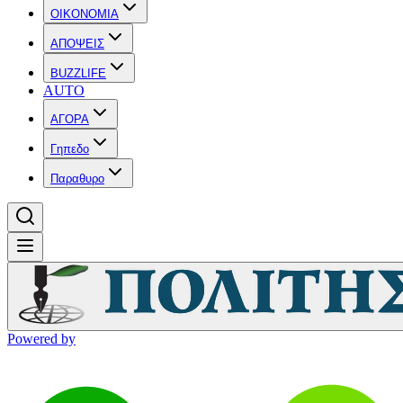
OIKONOMIA
ΑΠΟΨΕΙΣ
BUZZLIFE
AUTO
ΑΓΟΡΑ
Γηπεδο
Παραθυρο
Powered by