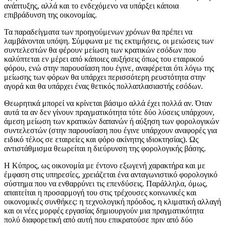
ανάπτυξης, αλλά και το ενδεχόμενο να υπάρξει κάποια
επιβράδυνση της οικονομίας.
Τα παραδείγματα των προηγούμενων χρόνων θα πρέπει να
λαμβάνονται υπόψη. Σύμφωνα με τις εκτιμήσεις, οι μειώσεις των
συντελεστών θα φέρουν μείωση των κρατικών εσόδων που
καλύπτεται εν μέρει από κάποιες αυξήσεις όπως του εταιρικού
φόρου, ενώ στην παρουσίαση που έγινε, αναφέρεται ότι λόγω της
μείωσης των φόρων θα υπάρχει περισσότερη ρευστότητα στην
αγορά και θα υπάρχει ένας θετικός πολλαπλασιαστής εσόδων.
Θεωρητικά μπορεί να κρίνεται βάσιμο αλλά έχει πολλά αν. Όταν
αυτά τα αν δεν γίνουν πραγματικότητα τότε δύο λύσεις υπάρχουν,
άμεση μείωση των κρατικών δαπανών ή αύξηση των φορολογικών
συντελεστών (στην παρουσίαση που έγινε υπάρχουν αναφορές για
ειδικό τέλος σε εταιρείες και φόρο ακίνητης ιδιοκτησίας). Ως
αντιστάθμισμα θεωρείται η διεύρυνση της φορολογικής βάσης.
Η Κύπρος, ως οικονομία με έντονο εξωγενή χαρακτήρα και με
έμφαση στις υπηρεσίες, χρειάζεται ένα ανταγωνιστικό φορολογικό
σύστημα που να ενθαρρύνει τις επενδύσεις. Παράλληλα, όμως,
απαιτείται η προσαρμογή του στις τρέχουσες κοινωνικές και
οικονομικές συνθήκες: η τεχνολογική πρόοδος, η κλιματική αλλαγή
και οι νέες μορφές εργασίας δημιουργούν μια πραγματικότητα
πολύ διαφορετική από αυτή που επικρατούσε πριν από δύο