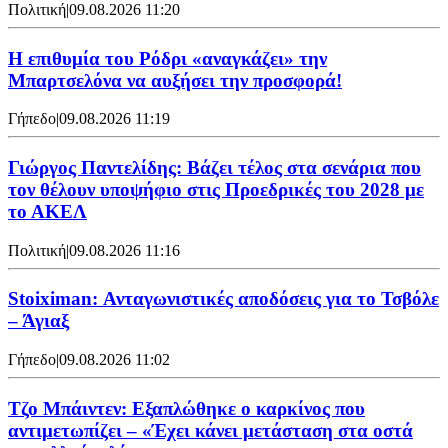
Πολιτική
|
09.08.2026 11:20
Η επιθυμία του Ρόδρι «αναγκάζει» την
Μπαρτσελόνα να αυξήσει την προσφορά!
Γήπεδο
|
09.08.2026 11:19
Γιώργος Παντελίδης: Βάζει τέλος στα σενάρια που
τον θέλουν υποψήφιο στις Προεδρικές του 2028 με
το ΑΚΕΛ
Πολιτική
|
09.08.2026 11:16
Stoiximan: Ανταγωνιστικές αποδόσεις για το Τσβόλε
– Άγιαξ
Γήπεδο
|
09.08.2026 11:02
Τζο Μπάιντεν: Εξαπλώθηκε ο καρκίνος που
αντιμετωπίζει – «Έχει κάνει μετάσταση στα οστά