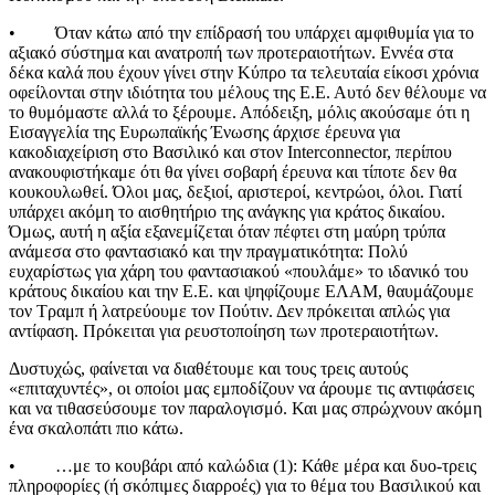
• Όταν κάτω από την επίδρασή του υπάρχει αμφιθυμία για το
αξιακό σύστημα και ανατροπή των προτεραιοτήτων. Εννέα στα
δέκα καλά που έχουν γίνει στην Κύπρο τα τελευταία είκοσι χρόνια
οφείλονται στην ιδιότητα του μέλους της Ε.Ε. Αυτό δεν θέλουμε να
το θυμόμαστε αλλά το ξέρουμε. Απόδειξη, μόλις ακούσαμε ότι η
Εισαγγελία της Ευρωπαϊκής Ένωσης άρχισε έρευνα για
κακοδιαχείριση στο Βασιλικό και στον Interconnector, περίπου
ανακουφιστήκαμε ότι θα γίνει σοβαρή έρευνα και τίποτε δεν θα
κουκουλωθεί. Όλοι μας, δεξιοί, αριστεροί, κεντρώοι, όλοι. Γιατί
υπάρχει ακόμη το αισθητήριο της ανάγκης για κράτος δικαίου.
Όμως, αυτή η αξία εξανεμίζεται όταν πέφτει στη μαύρη τρύπα
ανάμεσα στο φαντασιακό και την πραγματικότητα: Πολύ
ευχαρίστως για χάρη του φαντασιακού «πουλάμε» το ιδανικό του
κράτους δικαίου και την Ε.Ε. και ψηφίζουμε ΕΛΑΜ, θαυμάζουμε
τον Τραμπ ή λατρεύουμε τον Πούτιν. Δεν πρόκειται απλώς για
αντίφαση. Πρόκειται για ρευστοποίηση των προτεραιοτήτων.
Δυστυχώς, φαίνεται να διαθέτουμε και τους τρεις αυτούς
«επιταχυντές», οι οποίοι μας εμποδίζουν να άρουμε τις αντιφάσεις
και να τιθασεύσουμε τον παραλογισμό. Και μας σπρώχνουν ακόμη
ένα σκαλοπάτι πιο κάτω.
• …με το κουβάρι από καλώδια (1): Κάθε μέρα και δυο-τρεις
πληροφορίες (ή σκόπιμες διαρροές) για το θέμα του Βασιλικού και