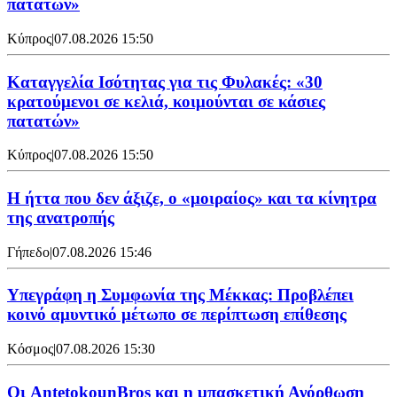
πατατών»
Κύπρος
|
07.08.2026 15:50
Καταγγελία Ισότητας για τις Φυλακές: «30
κρατούμενοι σε κελιά, κοιμούνται σε κάσιες
πατατών»
Κύπρος
|
07.08.2026 15:50
Η ήττα που δεν άξιζε, ο «μοιραίος» και τα κίνητρα
της ανατροπής
Γήπεδο
|
07.08.2026 15:46
Υπεγράφη η Συμφωνία της Μέκκας: Προβλέπει
κοινό αμυντικό μέτωπο σε περίπτωση επίθεσης
Κόσμος
|
07.08.2026 15:30
Oι AntetokounBros και η μπασκετική Ανόρθωση