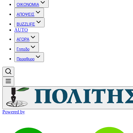
OIKONOMIA
ΑΠΟΨΕΙΣ
BUZZLIFE
AUTO
ΑΓΟΡΑ
Γηπεδο
Παραθυρο
Powered by