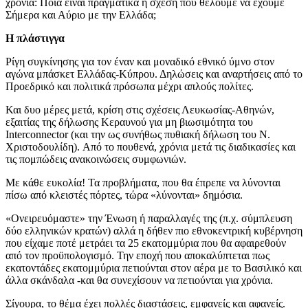
χρόνια: Ποια είναι πραγματικά η σχέση που θέλουμε να έχουμε
Σήμερα και Αύριο με την Ελλάδα;
Η πλάστιγγα
Ρίγη συγκίνησης για τον έναν και μοναδικό εθνικό ύμνο στον
αγώνα μπάσκετ Ελλάδας-Κύπρου. Δηλώσεις και αναρτήσεις από το
Προεδρικό και πολιτικά πρόσωπα μέχρι απλούς πολίτες.
Και δυο μέρες μετά, κρίση στις σχέσεις Λευκωσίας-Αθηνών,
εξαιτίας της δήλωσης Κεραυνού για μη βιωσιμότητα του
Interconnector (και την ως συνήθως πυθιακή δήλωση του Ν.
Χριστοδουλίδη). Από το πουθενά, χρόνια μετά τις διαδικασίες και
τις πομπώδεις ανακοινώσεις συμφωνιών.
Με κάθε ευκολία! Τα προβλήματα, που θα έπρεπε να λύνονται
πίσω από κλειστές πόρτες, τώρα «λύνονται» δημόσια.
«Ονειρευόμαστε» την Ένωση ή παραλλαγές της (π.χ. σύμπλευση
δύο ελληνικών κρατών) αλλά η δήθεν πιο εθνοκεντρική κυβέρνηση
που είχαμε ποτέ μετράει τα 25 εκατομμύρια που θα αφαιρεθούν
από τον προϋπολογισμό. Την εποχή που αποκαλύπτεται πως
εκατοντάδες εκατομμύρια πετιούνται στον αέρα με το Βασιλικό και
άλλα σκάνδαλα -και θα συνεχίσουν να πετιούνται για χρόνια.
Σίγουρα, το θέμα έχει πολλές διαστάσεις, εμφανείς και αφανείς.