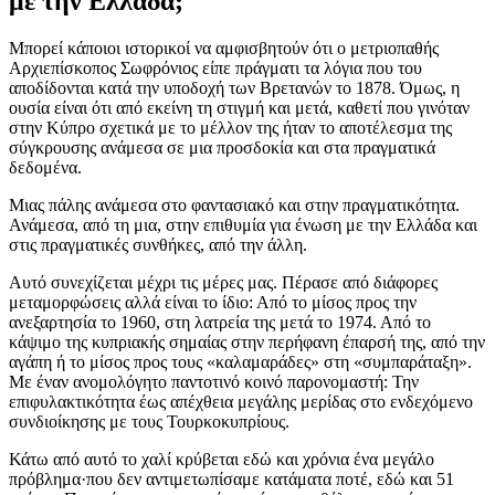
με την Ελλάδα;
Μπορεί κάποιοι ιστορικοί να αμφισβητούν ότι ο μετριοπαθής
Αρχιεπίσκοπος Σωφρόνιος είπε πράγματι τα λόγια που του
αποδίδονται κατά την υποδοχή των Βρετανών το 1878. Όμως, η
ουσία είναι ότι από εκείνη τη στιγμή και μετά, καθετί που γινόταν
στην Κύπρο σχετικά με το μέλλον της ήταν το αποτέλεσμα της
σύγκρουσης ανάμεσα σε μια προσδοκία και στα πραγματικά
δεδομένα.
Μιας πάλης ανάμεσα στο φαντασιακό και στην πραγματικότητα.
Ανάμεσα, από τη μια, στην επιθυμία για ένωση με την Ελλάδα και
στις πραγματικές συνθήκες, από την άλλη.
Αυτό συνεχίζεται μέχρι τις μέρες μας. Πέρασε από διάφορες
μεταμορφώσεις αλλά είναι το ίδιο: Από το μίσος προς την
ανεξαρτησία το 1960, στη λατρεία της μετά το 1974. Από το
κάψιμο της κυπριακής σημαίας στην περήφανη έπαρσή της, από την
αγάπη ή το μίσος προς τους «καλαμαράδες» στη «συμπαράταξη».
Με έναν ανομολόγητο παντοτινό κοινό παρονομαστή: Την
επιφυλακτικότητα έως απέχθεια μεγάλης μερίδας στο ενδεχόμενο
συνδιοίκησης με τους Τουρκοκυπρίους.
Κάτω από αυτό το χαλί κρύβεται εδώ και χρόνια ένα μεγάλο
πρόβλημα·που δεν αντιμετωπίσαμε κατάματα ποτέ, εδώ και 51