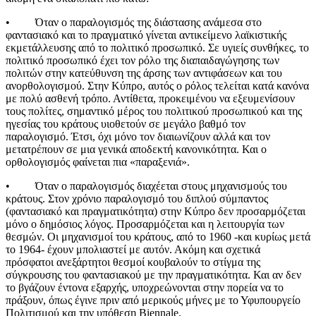
• Όταν ο παραλογισμός της διάστασης ανάμεσα στο
φαντασιακό και το πραγματικό γίνεται αντικείμενο λαϊκιστικής
εκμετάλλευσης από το πολιτικό προσωπικό. Σε υγιείς συνθήκες, το
πολιτικό προσωπικό έχει τον ρόλο της διαπαιδαγώγησης των
πολιτών στην κατεύθυνση της άρσης των αντιφάσεων και του
ανορθολογισμού. Στην Κύπρο, αυτός ο ρόλος τελείται κατά κανόνα
με πολύ ασθενή τρόπο. Αντίθετα, προκειμένου να εξευμενίσουν
τους πολίτες, σημαντικό μέρος του πολιτικού προσωπικού και της
ηγεσίας του κράτους υιοθετούν σε μεγάλο βαθμό τον
παραλογισμό. Έτσι, όχι μόνο τον διαιωνίζουν αλλά και τον
μετατρέπουν σε μια γενικά αποδεκτή κανονικότητα. Και ο
ορθολογισμός φαίνεται πια «παραξενιά».
• Όταν ο παραλογισμός διαχέεται στους μηχανισμούς του
κράτους. Στον χρόνιο παραλογισμό του διπλού σύμπαντος
(φαντασιακό και πραγματικότητα) στην Κύπρο δεν προσαρμόζεται
μόνο ο δημόσιος λόγος. Προσαρμόζεται και η λειτουργία των
θεσμών. Οι μηχανισμοί του κράτους, από το 1960 -και κυρίως μετά
το 1964- έχουν μπολιαστεί με αυτόν. Ακόμη και σχετικά
πρόσφατοι ανεξάρτητοι θεσμοί κουβαλούν το στίγμα της
σύγκρουσης του φαντασιακού με την πραγματικότητα. Και αν δεν
το βγάζουν έντονα εξαρχής, υποχρεώνονται στην πορεία να το
πράξουν, όπως έγινε πριν από μερικούς μήνες με το Υφυπουργείο
Πολιτισμού και την υπόθεση Biennale.