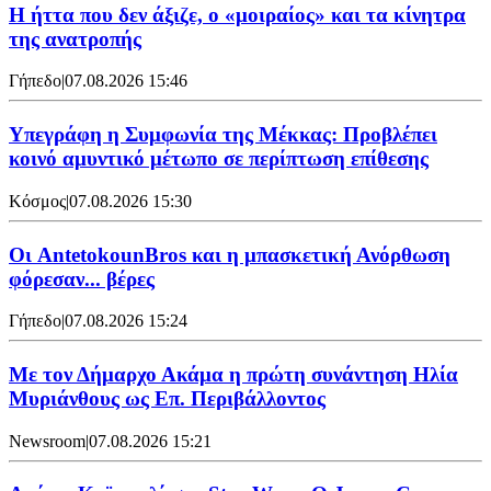
Η ήττα που δεν άξιζε, ο «μοιραίος» και τα κίνητρα
της ανατροπής
Γήπεδο
|
07.08.2026 15:46
Υπεγράφη η Συμφωνία της Μέκκας: Προβλέπει
κοινό αμυντικό μέτωπο σε περίπτωση επίθεσης
Κόσμος
|
07.08.2026 15:30
Oι AntetokounBros και η μπασκετική Ανόρθωση
φόρεσαν... βέρες
Γήπεδο
|
07.08.2026 15:24
Με τον Δήμαρχο Ακάμα η πρώτη συνάντηση Ηλία
Μυριάνθους ως Επ. Περιβάλλοντος
Newsroom
|
07.08.2026 15:21