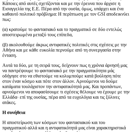
Κάποιες από αυτές σχετίζονται και με την έρευνα που άρχισε η
Εισαγγελία της Ε.Ε. Πέρα από την ουσία, όμως, υπάρχει και ένα
καθαυτό πολιτικό πρόβλημα: Η περίπτωση με τον GSI αποδεικνύει
πως:
(α) κρατούμε το φαντασιακό και το πραγματικό σε δύο εντελώς
αποστειρωμένα μεταξύ τους επίπεδα,
(β) ακολουθούμε άκρως αντιφατικές πολιτικές στις σχέσεις με την
Αθήνα και με κάθε ευκολία περνούμε από τη συνεργασία στην
ένταση.
Αυτά τα δύο, με τη σειρά τους, δείχνουν πως η χρόνια άρνησή μας
να παντρέψουμε το φαντασιακό με την πραγματικότητα μάς
οδήγησε στο να εθιστούμε να κολυμπούμε κατά βούληση πότε
στον έναν κόσμο και πότε στον άλλον. Αρνούμενοι να δούμε
κατάματα τουλάχιστον την αντιφατικότητά μας. Και προπάντων,
αρνούμενοι να αποφασίσουμε τι σχέσεις θέλουμε να έχουμε με την
Ελλάδα· επί της ουσίας, πέρα από τα ευχολόγια και τις ξύλινες
ατάκες.
Η συνήθεια
Η αποστείρωση των κόσμων του φαντασιακού και του
πραγματικού αλλά και η αντιφατικότητά μας είναι χαρακτηριστικά