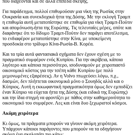
που διαχέονται και σε άλλα επίπεδα σκέψης.
Για παράδειγμα, πολλοί επιθυμούσαν μια νίκη της Ρωσίας στην
Ουκρανία και συνεκδοχικά ήττα της Δύσης. Με την εκλογή Τραμπ
η επιθυμία αυτή μετατοπίστηκε σε επιθυμία για νίκη Τραμπ-Πούτιν
και απομόνωση-ήττα της Ευρώπης. Τις τελευταίες μέρες, οπότε και
διαφάνηκε ότι το δίδυμο Τραμπ-Πούτιν δεν παράγει αποτέλεσμα,
το ενδιαφέρον μετατοπίστηκε στην Κίνα, με υποκείμενη
προσδοκία στο τρίδυμο Κίνα-Ρωσία-Β. Κορέα.
Και τα τρία αυτά φαντασιακά σχήματα δεν έχουν σχέση με το
πραγματικό συμφέρον ενός Κυπρίου. Για την ακρίβεια, κάποια
λιγότερο και κάποια περισσότερο, ισοδυναμούν με χειροπιαστό
οικονομικό κόστος για την τσέπη κάθε Κυπρίου (με πολύ
μεμονωμένες εξαιρέσεις). Αν η Volvo πτωχεύσει λόγω, π.χ.,
δασμών, δεν πλήττεται οικονομικά μόνο ο Σουηδός αλλά και ο
Κύπριος. Αυτή η εκκωφαντική πραγματικότητα όμως δεν εμποδίζει
έναν Κύπριο να εύχεται ήττα της Δύσης (και ειδικά της Ευρώπης)
και την ίδια στιγμή να φροντίζει με πάθος στην καθημερινότητα το
οικονομικό του συμφέρον. Λες και είναι δυο ξεχωριστοί κόσμοι.
Ακόμη χειρότερα
Κι όμως, τα πράγματα μπορούν να γίνουν ακόμη χειρότερα.
Υπάρχουν κάποιοι παράγοντες που μπορούν να τα οδηγήσουν
ακόμη ένα σκαλοπάτι πιο κάτω: