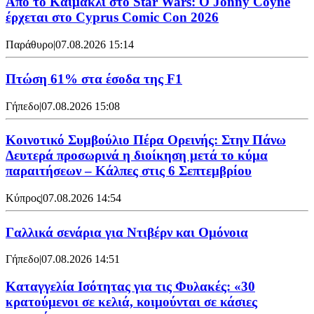
Από το Καϊμακλί στο Star Wars: Ο Jonny Coyne
έρχεται στο Cyprus Comic Con 2026
Παράθυρο
|
07.08.2026 15:14
Πτώση 61% στα έσοδα της F1
Γήπεδο
|
07.08.2026 15:08
Κοινοτικό Συμβούλιο Πέρα Ορεινής: Στην Πάνω
Δευτερά προσωρινά η διοίκηση μετά το κύμα
παραιτήσεων – Κάλπες στις 6 Σεπτεμβρίου
Κύπρος
|
07.08.2026 14:54
Γαλλικά σενάρια για Ντιβέρν και Ομόνοια
Γήπεδο
|
07.08.2026 14:51
Καταγγελία Ισότητας για τις Φυλακές: «30
κρατούμενοι σε κελιά, κοιμούνται σε κάσιες