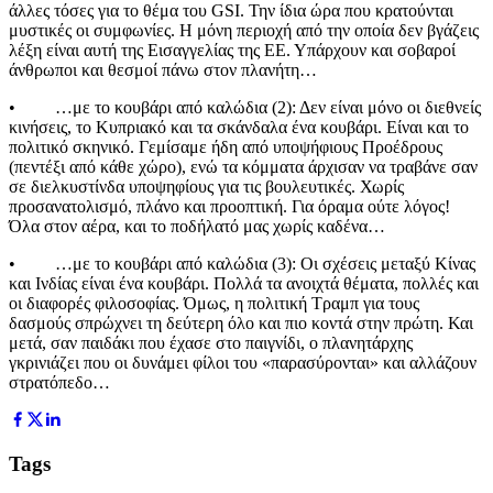
άλλες τόσες για το θέμα του GSI. Την ίδια ώρα που κρατούνται
μυστικές οι συμφωνίες. Η μόνη περιοχή από την οποία δεν βγάζεις
λέξη είναι αυτή της Εισαγγελίας της ΕΕ. Υπάρχουν και σοβαροί
άνθρωποι και θεσμοί πάνω στον πλανήτη…
• …με το κουβάρι από καλώδια (2): Δεν είναι μόνο οι διεθνείς
κινήσεις, το Κυπριακό και τα σκάνδαλα ένα κουβάρι. Είναι και το
πολιτικό σκηνικό. Γεμίσαμε ήδη από υποψήφιους Προέδρους
(πεντέξι από κάθε χώρο), ενώ τα κόμματα άρχισαν να τραβάνε σαν
σε διελκυστίνδα υποψηφίους για τις βουλευτικές. Χωρίς
προσανατολισμό, πλάνο και προοπτική. Για όραμα ούτε λόγος!
Όλα στον αέρα, και το ποδήλατό μας χωρίς καδένα…
• …με το κουβάρι από καλώδια (3): Οι σχέσεις μεταξύ Κίνας
και Ινδίας είναι ένα κουβάρι. Πολλά τα ανοιχτά θέματα, πολλές και
οι διαφορές φιλοσοφίας. Όμως, η πολιτική Τραμπ για τους
δασμούς σπρώχνει τη δεύτερη όλο και πιο κοντά στην πρώτη. Και
μετά, σαν παιδάκι που έχασε στο παιγνίδι, ο πλανητάρχης
γκρινιάζει που οι δυνάμει φίλοι του «παρασύρονται» και αλλάζουν
στρατόπεδο…
Tags