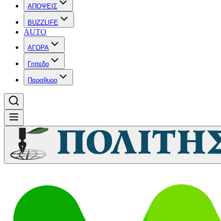
ΑΠΟΨΕΙΣ
BUZZLIFE
AUTO
ΑΓΟΡΑ
Γηπεδο
Παραθυρο