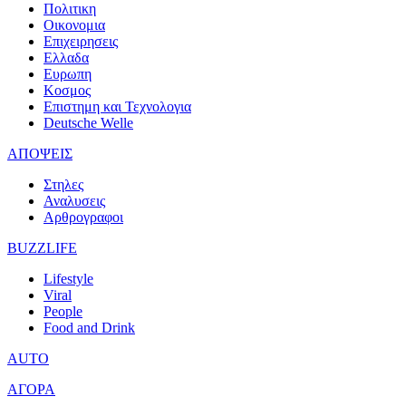
Πολιτικη
Οικονομια
Επιχειρησεις
Ελλαδα
Ευρωπη
Κοσμος
Επιστημη και Τεχνολογια
Deutsche Welle
ΑΠΟΨΕΙΣ
Στηλες
Αναλυσεις
Αρθρογραφοι
BUZZLIFE
Lifestyle
Viral
People
Food and Drink
AUTO
ΑΓΟΡΑ