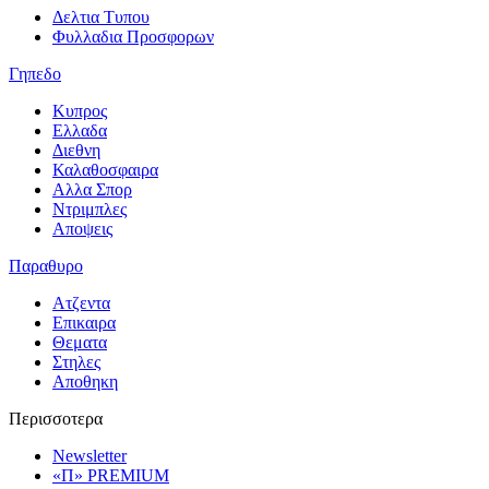
Δελτια Τυπου
Φυλλαδια Προσφορων
Γηπεδο
Κυπρος
Ελλαδα
Διεθνη
Καλαθοσφαιρα
Αλλα Σπορ
Ντριμπλες
Αποψεις
Παραθυρο
Ατζεντα
Επικαιρα
Θεματα
Στηλες
Αποθηκη
Περισσοτερα
Newsletter
«Π» PREMIUM