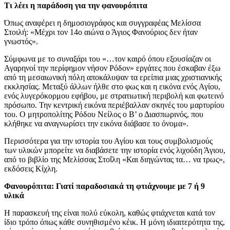
Τι λέει η παράδοση για την φανουρόπιτα
Όπως αναφέρει η δημοσιογράφος και συγγραφέας Μελίσσα
Στοιλή: «Μέχρι τον 14ο αιώνα ο Άγιος Φανούριος δεν ήταν
γνωστός».
Σύμφωνα με το συναξάρι του «…τον καιρό όπου εξουσίαζαν οι
Αγαρηνοί την περίφημον νήσον Ρόδον» εργάτες που έσκαβαν έξω
από τη μεσαιωνική πόλη αποκάλυψαν τα ερείπια μιας χριστιανικής
εκκλησίας. Μεταξύ άλλων ήλθε στο φως και η εικόνα ενός Αγίου,
ενός λυγερόκορμου εφήβου, με στρατιωτική περιβολή και φωτεινό
πρόσωπο. Την κεντρική εικόνα περιέβαλλαν σκηνές του μαρτυρίου
του. Ο μητροπολίτης Ρόδου Νείλος ο Β’ ο Διασπωρινός, που
κλήθηκε να αναγνωρίσει την εικόνα διάβασε το όνομα».
Περισσότερα για την ιστορία του Αγίου και τους συμβολισμούς
των υλικών μπορείτε να διαβάσετε την ιστορία ενός λιχούδη Άγιου,
από το βιβλίο της Μελίσσας Στοΐλη «Και διηγώντας τα… να τρως»,
εκδόσεις Κίχλη.
Φανουρόπιτα: Γιατί παραδοσιακά τη φτιάχνουμε με 7 ή 9
υλικά
Η παρασκευή της είναι πολύ εύκολη, καθώς φτιάχνεται κατά τον
ίδιο τρόπο όπως κάθε συνηθισμένο κέικ. Η μόνη ιδιαιτερότητα της,