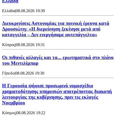
Ελλάδα
Ελλάδα
|
08.08.2026 19:39
Διευκρινίσεις Αστυνομίας για ποινική έρευνα κατά
Δρουσιώτη: «Η διερεύνηση ξεκίνησε μετά από
καταγγελία – Δεν ενεργήσαμε αυτεπάγγελτα»
Κύπρος
|
08.08.2026 19:31
Οι πιθανές αλλαγές και τα... ερωτηματικά στο πλάνο
του Μεντιλίμπαρ
Γήπεδο
|
08.08.2026 19:30
Η Γερουσία ψήφισε προσωρινό νομοσχέδιο
χρηματοδότησης υπηρεσιών αποτρέποντας διακοπή
λειτουργίας της κυβέρνησης, πριν τις εκλογές
Νοεμβρίου
Κόσμος
|
08.08.2026 19:22