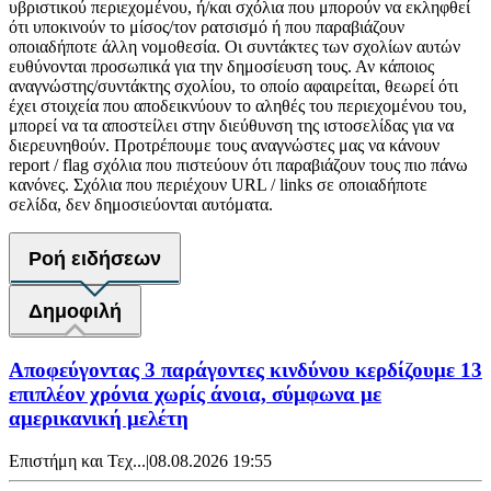
υβριστικού περιεχομένου, ή/και σχόλια που μπορούν να εκληφθεί
ότι υποκινούν το μίσος/τον ρατσισμό ή που παραβιάζουν
οποιαδήποτε άλλη νομοθεσία. Οι συντάκτες των σχολίων αυτών
ευθύνονται προσωπικά για την δημοσίευση τους. Αν κάποιος
αναγνώστης/συντάκτης σχολίου, το οποίο αφαιρείται, θεωρεί ότι
έχει στοιχεία που αποδεικνύουν το αληθές του περιεχομένου του,
μπορεί να τα αποστείλει στην διεύθυνση της ιστοσελίδας για να
διερευνηθούν. Προτρέπουμε τους αναγνώστες μας να κάνουν
report / flag σχόλια που πιστεύουν ότι παραβιάζουν τους πιο πάνω
κανόνες. Σχόλια που περιέχουν URL / links σε οποιαδήποτε
σελίδα, δεν δημοσιεύονται αυτόματα.
Ροή ειδήσεων
Δημοφιλή
Αποφεύγοντας 3 παράγοντες κινδύνου κερδίζουμε 13
επιπλέον χρόνια χωρίς άνοια, σύμφωνα με
αμερικανική μελέτη
Επιστήμη και Τεχ...
|
08.08.2026 19:55