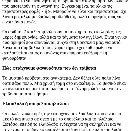
πέρα από το να είναι νηστίσιμη, βρίσκεται στον αριθμό των υλικών
που αποτελούν τη συνταγή της. Συγκεκριμένα, τα υλικά τις
περισσότερες φορές 7 ή 9. Μπορούν να είναι και περισσότερα, όχι
λιγότερα, αλλά με βασική προϋπόθεση, αλλά ο αριθμός τους να
είναι πάντα μονός.
Οι αριθμοί 7 και 9 συμβολίζουν τα μυστήρια της εκκλησίας, τις
μέρες δημιουργίας, αλλά και τα τάγματα τον αγγέλων. Είναι γενικά
δύο αριθμοί που απαντώνται συχνά στη θρησκεία μας, για αυτό,
λόγω του συμβολικού τους χαρακτήρα, έχει καθιερωθεί να
ακολουθείται αυτός ο κανόνας όταν παρασκευάζουμε τη
φανουρόπιτα.
Πώς φτιάχνουμε φανουρόπιτα που δεν τρίβεται
Το μυστικό κρύβεται στο ανακάτεμα. Δεν θέλει ούτε πολύ λίγο
ούτε πάρα πολύ. Μια χρυσή τομή στο ανακάτεμα. Το βασικό είναι
να ανακατευτεί σωστά το αλεύρι με τη ζάχαρη, ώστε και να μην
τρίβεται μετά το ψήσιμο.
Ελαιόλαδο ή σπορέλαιο-ηλιέλαιο
Οι παλιές νοικοκυρές την έφτιαχναν με ελαιόλαδο που είναι πιο
μεστό και πηκτό σε σχέση με το σπορέλαιο και το ηλιέλαιο.
Ωστόσο, επειδή το ελαιόλαδο ενδέχεται να τη σκληρύνει και να
μην έχουμε το ιδανικό αποτέλεσμα στην υφή, η καλύτερη λύση