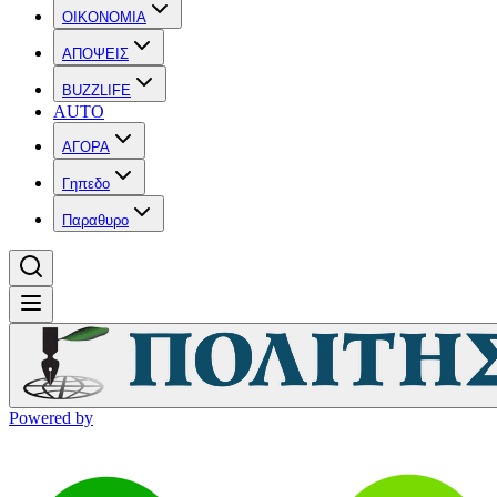
OIKONOMIA
ΑΠΟΨΕΙΣ
BUZZLIFE
AUTO
ΑΓΟΡΑ
Γηπεδο
Παραθυρο
Powered by