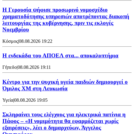
Η Γερουσία ψήφισε προσωρινό νομοσχέδιο
χρηματοδότησης υπηρεσιών αποτρέποντας διακοπή
λειτουργίας της κυβέρνησης, πριν τις εκλογές
Νοεμβρίου
Κόσμος
|
08.08.2026 19:22
Η ενδεκάδα του ΑΠΟΕΛ στα... αποκαλυπτήρια
Γήπεδο
|
08.08.2026 19:11
Κέντρο για την ψυχική υγεία παιδιών δημιουργεί ο
Όμιλος XM στη Λευκωσία
Υγεία
|
08.08.2026 19:05
Σκληραίνει τους ελέγχους για ηλεκτρικά πατίνια η
Πάφος – «Η νομιμότητα θα εφαρμόζεται χωρίς
εξαιρέσεις», λέει ο δημαρχεύων, Άγγελος