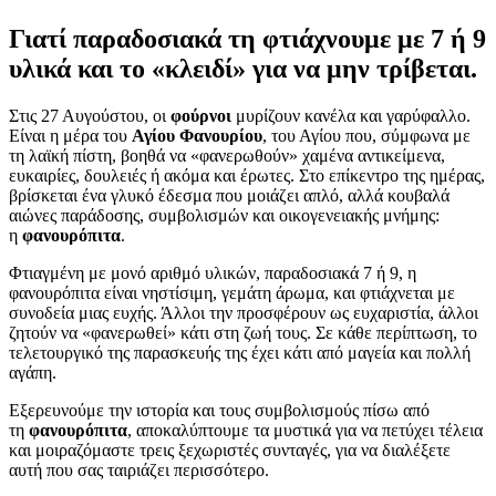
Γιατί παραδοσιακά τη φτιάχνουμε με 7 ή 9
υλικά και το «κλειδί» για να μην τρίβεται.
Στις 27 Αυγούστου, οι
φούρνοι
μυρίζουν κανέλα και γαρύφαλλο.
Είναι η μέρα του
Αγίου Φανουρίου
, του Αγίου που, σύμφωνα με
τη λαϊκή πίστη, βοηθά να «φανερωθούν» χαμένα αντικείμενα,
ευκαιρίες, δουλειές ή ακόμα και έρωτες. Στο επίκεντρο της ημέρας,
βρίσκεται ένα γλυκό έδεσμα που μοιάζει απλό, αλλά κουβαλά
αιώνες παράδοσης, συμβολισμών και οικογενειακής μνήμης:
η
φανουρόπιτα
.
Φτιαγμένη με μονό αριθμό υλικών, παραδοσιακά 7 ή 9, η
φανουρόπιτα είναι νηστίσιμη, γεμάτη άρωμα, και φτιάχνεται με
συνοδεία μιας ευχής. Άλλοι την προσφέρουν ως ευχαριστία, άλλοι
ζητούν να «φανερωθεί» κάτι στη ζωή τους. Σε κάθε περίπτωση, το
τελετουργικό της παρασκευής της έχει κάτι από μαγεία και πολλή
αγάπη.
Εξερευνούμε την ιστορία και τους συμβολισμούς πίσω από
τη
φανουρόπιτα
, αποκαλύπτουμε τα μυστικά για να πετύχει τέλεια
και μοιραζόμαστε τρεις ξεχωριστές συνταγές, για να διαλέξετε
αυτή που σας ταιριάζει περισσότερο.