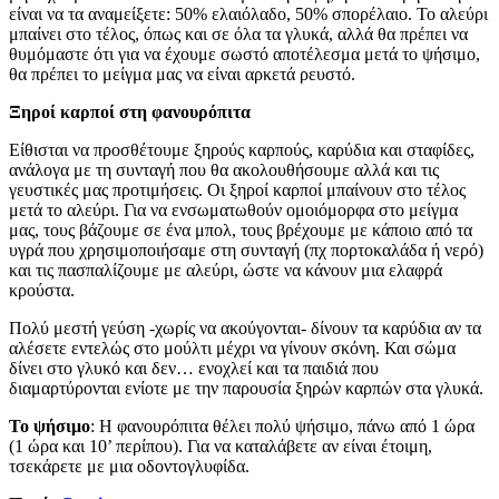
είναι να τα αναμείξετε: 50% ελαιόλαδο, 50% σπορέλαιο. Το αλεύρι
μπαίνει στο τέλος, όπως και σε όλα τα γλυκά, αλλά θα πρέπει να
θυμόμαστε ότι για να έχουμε σωστό αποτέλεσμα μετά το ψήσιμο,
θα πρέπει το μείγμα μας να είναι αρκετά ρευστό.
Ξηροί καρποί στη φανουρόπιτα
Είθισται να προσθέτουμε ξηρούς καρπούς, καρύδια και σταφίδες,
ανάλογα με τη συνταγή που θα ακολουθήσουμε αλλά και τις
γευστικές μας προτιμήσεις. Οι ξηροί καρποί μπαίνουν στο τέλος
μετά το αλεύρι. Για να ενσωματωθούν ομοιόμορφα στο μείγμα
μας, τους βάζουμε σε ένα μπολ, τους βρέχουμε με κάποιο από τα
υγρά που χρησιμοποιήσαμε στη συνταγή (πχ πορτοκαλάδα ή νερό)
και τις πασπαλίζουμε με αλεύρι, ώστε να κάνουν μια ελαφρά
κρούστα.
Πολύ μεστή γεύση -χωρίς να ακούγονται- δίνουν τα καρύδια αν τα
αλέσετε εντελώς στο μούλτι μέχρι να γίνουν σκόνη. Και σώμα
δίνει στο γλυκό και δεν… ενοχλεί και τα παιδιά που
διαμαρτύρονται ενίοτε με την παρουσία ξηρών καρπών στα γλυκά.
Το ψήσιμο
: Η φανουρόπιτα θέλει πολύ ψήσιμο, πάνω από 1 ώρα
(1 ώρα και 10’ περίπου). Για να καταλάβετε αν είναι έτοιμη,
τσεκάρετε με μια οδοντογλυφίδα.