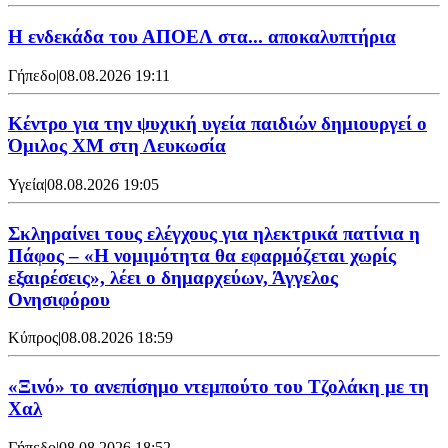
Η ενδεκάδα του ΑΠΟΕΛ στα... αποκαλυπτήρια
Γήπεδο
|
08.08.2026 19:11
Κέντρο για την ψυχική υγεία παιδιών δημιουργεί ο
Όμιλος XM στη Λευκωσία
Υγεία
|
08.08.2026 19:05
Σκληραίνει τους ελέγχους για ηλεκτρικά πατίνια η
Πάφος – «Η νομιμότητα θα εφαρμόζεται χωρίς
εξαιρέσεις», λέει ο δημαρχεύων, Άγγελος
Ονησιφόρου
Κύπρος
|
08.08.2026 18:59
«Ξινό» το ανεπίσημο ντεμπούτο του Τζολάκη με τη
Χαλ
Γήπεδο
|
08.08.2026 18:52