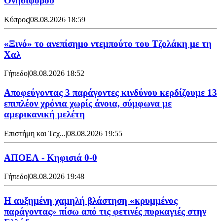
Ονησιφόρου
Κύπρος
|
08.08.2026 18:59
«Ξινό» το ανεπίσημο ντεμπούτο του Τζολάκη με τη
Χαλ
Γήπεδο
|
08.08.2026 18:52
Αποφεύγοντας 3 παράγοντες κινδύνου κερδίζουμε 13
επιπλέον χρόνια χωρίς άνοια, σύμφωνα με
αμερικανική μελέτη
Επιστήμη και Τεχ...
|
08.08.2026 19:55
ΑΠΟΕΛ - Κηφισιά 0-0
Γήπεδο
|
08.08.2026 19:48
Η αυξημένη χαμηλή βλάστηση «κρυμμένος
παράγοντας» πίσω από τις φετινές πυρκαγιές στην