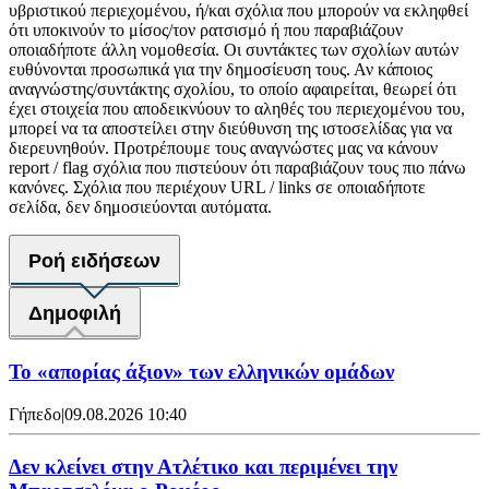
υβριστικού περιεχομένου, ή/και σχόλια που μπορούν να εκληφθεί
ότι υποκινούν το μίσος/τον ρατσισμό ή που παραβιάζουν
οποιαδήποτε άλλη νομοθεσία. Οι συντάκτες των σχολίων αυτών
ευθύνονται προσωπικά για την δημοσίευση τους. Αν κάποιος
αναγνώστης/συντάκτης σχολίου, το οποίο αφαιρείται, θεωρεί ότι
έχει στοιχεία που αποδεικνύουν το αληθές του περιεχομένου του,
μπορεί να τα αποστείλει στην διεύθυνση της ιστοσελίδας για να
διερευνηθούν. Προτρέπουμε τους αναγνώστες μας να κάνουν
report / flag σχόλια που πιστεύουν ότι παραβιάζουν τους πιο πάνω
κανόνες. Σχόλια που περιέχουν URL / links σε οποιαδήποτε
σελίδα, δεν δημοσιεύονται αυτόματα.
Ροή ειδήσεων
Δημοφιλή
Το «απορίας άξιον» των ελληνικών ομάδων
Γήπεδο
|
09.08.2026 10:40
Δεν κλείνει στην Ατλέτικο και περιμένει την