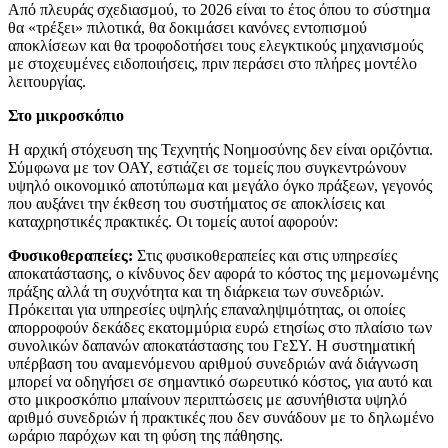
Από πλευράς σχεδιασμού, το 2026 είναι το έτος όπου το σύστημα
θα «τρέξει» πιλοτικά, θα δοκιμάσει κανόνες εντοπισμού
αποκλίσεων και θα τροφοδοτήσει τους ελεγκτικούς μηχανισμούς
με στοχευμένες ειδοποιήσεις, πριν περάσει στο πλήρες μοντέλο
λειτουργίας.
Στο μικροσκόπιο
Η αρχική στόχευση της Τεχνητής Νοημοσύνης δεν είναι οριζόντια.
Σύμφωνα με τον ΟΑΥ, εστιάζει σε τομείς που συγκεντρώνουν
υψηλό οικονομικό αποτύπωμα και μεγάλο όγκο πράξεων, γεγονός
που αυξάνει την έκθεση του συστήματος σε αποκλίσεις και
καταχρηστικές πρακτικές. Οι τομείς αυτοί αφορούν:
Φυσικοθεραπείες:
Στις φυσικοθεραπείες και στις υπηρεσίες
αποκατάστασης, ο κίνδυνος δεν αφορά το κόστος της μεμονωμένης
πράξης αλλά τη συχνότητα και τη διάρκεια των συνεδριών.
Πρόκειται για υπηρεσίες υψηλής επαναληψιμότητας, οι οποίες
απορροφούν δεκάδες εκατομμύρια ευρώ ετησίως στο πλαίσιο των
συνολικών δαπανών αποκατάστασης του ΓεΣΥ. Η συστηματική
υπέρβαση του αναμενόμενου αριθμού συνεδριών ανά διάγνωση
μπορεί να οδηγήσει σε σημαντικό σωρευτικό κόστος, για αυτό και
στο μικροσκόπιο μπαίνουν περιπτώσεις με ασυνήθιστα υψηλό
αριθμό συνεδριών ή πρακτικές που δεν συνάδουν με το δηλωμένο
ωράριο παρόχων και τη φύση της πάθησης.