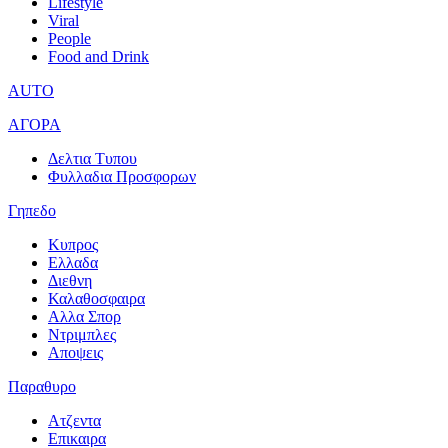
Lifestyle
Viral
People
Food and Drink
AUTO
ΑΓΟΡΑ
Δελτια Τυπου
Φυλλαδια Προσφορων
Γηπεδο
Κυπρος
Ελλαδα
Διεθνη
Καλαθοσφαιρα
Αλλα Σπορ
Ντριμπλες
Αποψεις
Παραθυρο
Ατζεντα
Επικαιρα