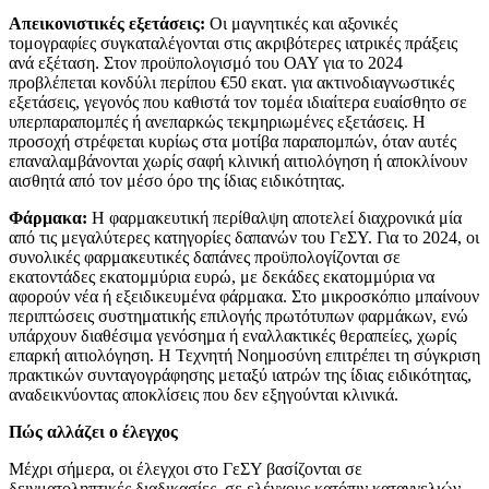
Απεικονιστικές εξετάσεις:
Οι μαγνητικές και αξονικές
τομογραφίες συγκαταλέγονται στις ακριβότερες ιατρικές πράξεις
ανά εξέταση. Στον προϋπολογισμό του ΟΑΥ για το 2024
προβλέπεται κονδύλι περίπου €50 εκατ. για ακτινοδιαγνωστικές
εξετάσεις, γεγονός που καθιστά τον τομέα ιδιαίτερα ευαίσθητο σε
υπερπαραπομπές ή ανεπαρκώς τεκμηριωμένες εξετάσεις. Η
προσοχή στρέφεται κυρίως στα μοτίβα παραπομπών, όταν αυτές
επαναλαμβάνονται χωρίς σαφή κλινική αιτιολόγηση ή αποκλίνουν
αισθητά από τον μέσο όρο της ίδιας ειδικότητας.
Φάρμακα:
Η φαρμακευτική περίθαλψη αποτελεί διαχρονικά μία
από τις μεγαλύτερες κατηγορίες δαπανών του ΓεΣΥ. Για το 2024, οι
συνολικές φαρμακευτικές δαπάνες προϋπολογίζονται σε
εκατοντάδες εκατομμύρια ευρώ, με δεκάδες εκατομμύρια να
αφορούν νέα ή εξειδικευμένα φάρμακα. Στο μικροσκόπιο μπαίνουν
περιπτώσεις συστηματικής επιλογής πρωτότυπων φαρμάκων, ενώ
υπάρχουν διαθέσιμα γενόσημα ή εναλλακτικές θεραπείες, χωρίς
επαρκή αιτιολόγηση. Η Τεχνητή Νοημοσύνη επιτρέπει τη σύγκριση
πρακτικών συνταγογράφησης μεταξύ ιατρών της ίδιας ειδικότητας,
αναδεικνύοντας αποκλίσεις που δεν εξηγούνται κλινικά.
Πώς αλλάζει ο έλεγχος
Μέχρι σήμερα, οι έλεγχοι στο ΓεΣΥ βασίζονται σε
δειγματοληπτικές διαδικασίες, σε ελέγχους κατόπιν καταγγελιών