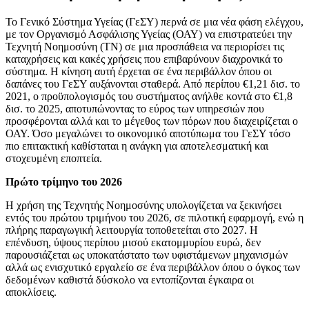
Το Γενικό Σύστημα Υγείας (ΓεΣΥ) περνά σε μια νέα φάση ελέγχου,
με τον Οργανισμό Ασφάλισης Υγείας (ΟΑΥ) να επιστρατεύει την
Τεχνητή Νοημοσύνη (ΤΝ) σε μια προσπάθεια να περιορίσει τις
καταχρήσεις και κακές χρήσεις που επιβαρύνουν διαχρονικά το
σύστημα. Η κίνηση αυτή έρχεται σε ένα περιβάλλον όπου οι
δαπάνες του ΓεΣΥ αυξάνονται σταθερά. Από περίπου €1,21 δισ. το
2021, ο προϋπολογισμός του συστήματος ανήλθε κοντά στο €1,8
δισ. το 2025, αποτυπώνοντας το εύρος των υπηρεσιών που
προσφέρονται αλλά και το μέγεθος των πόρων που διαχειρίζεται ο
ΟΑΥ. Όσο μεγαλώνει το οικονομικό αποτύπωμα του ΓεΣΥ τόσο
πιο επιτακτική καθίσταται η ανάγκη για αποτελεσματική και
στοχευμένη εποπτεία.
Πρώτο τρίμηνο του 2026
Η χρήση της Τεχνητής Νοημοσύνης υπολογίζεται να ξεκινήσει
εντός του πρώτου τριμήνου του 2026, σε πιλοτική εφαρμογή, ενώ η
πλήρης παραγωγική λειτουργία τοποθετείται στο 2027. Η
επένδυση, ύψους περίπου μισού εκατομμυρίου ευρώ, δεν
παρουσιάζεται ως υποκατάστατο των υφιστάμενων μηχανισμών
αλλά ως ενισχυτικό εργαλείο σε ένα περιβάλλον όπου ο όγκος των
δεδομένων καθιστά δύσκολο να εντοπίζονται έγκαιρα οι
αποκλίσεις.