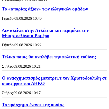
Το «απορίας άξιον» των ελληνικών ομάδων
Γήπεδο
|
09.08.2026 10:40
Δεν κλείνει στην Ατλέτικο και περιμένει την
Μπαρτσελόνα ο Ρομέρο
Γήπεδο
|
09.08.2026 10:22
Τελικά ποιος θα αναλάβει την πολιτική ευθύνη;
Στήλες
|
09.08.2026 10:21
Ο ανασχηματισμός μετέτρεψε τον Χριστοδουλίδη σε
υποψήφιο του ΔΗΚΟ
Στήλες
|
09.08.2026 10:17
Το πρόσχημα έναντι της ουσίας