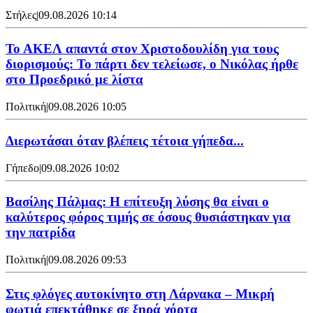
Στήλες
|
09.08.2026 10:14
Το ΑΚΕΛ απαντά στον Χριστοδουλίδη για τους
διορισμούς: Το πάρτι δεν τελείωσε, ο Νικόλας ήρθε
στο Προεδρικό με λίστα
Πολιτική
|
09.08.2026 10:05
Διερωτάσαι όταν βλέπεις τέτοια γήπεδα...
Γήπεδο
|
09.08.2026 10:02
Βασίλης Πάλμας: Η επίτευξη λύσης θα είναι ο
καλύτερος φόρος τιμής σε όσους θυσιάστηκαν για
την πατρίδα
Πολιτική
|
09.08.2026 09:53
Στις φλόγες αυτοκίνητο στη Λάρνακα – Μικρή
φωτιά επεκτάθηκε σε ξηρά χόρτα