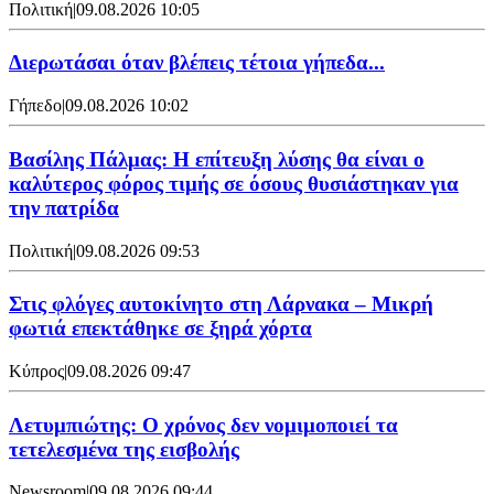
Πολιτική
|
09.08.2026 10:05
Διερωτάσαι όταν βλέπεις τέτοια γήπεδα...
Γήπεδο
|
09.08.2026 10:02
Βασίλης Πάλμας: Η επίτευξη λύσης θα είναι ο
καλύτερος φόρος τιμής σε όσους θυσιάστηκαν για
την πατρίδα
Πολιτική
|
09.08.2026 09:53
Στις φλόγες αυτοκίνητο στη Λάρνακα – Μικρή
φωτιά επεκτάθηκε σε ξηρά χόρτα
Κύπρος
|
09.08.2026 09:47
Λετυμπιώτης: Ο χρόνος δεν νομιμοποιεί τα
τετελεσμένα της εισβολής
Newsroom
|
09.08.2026 09:44