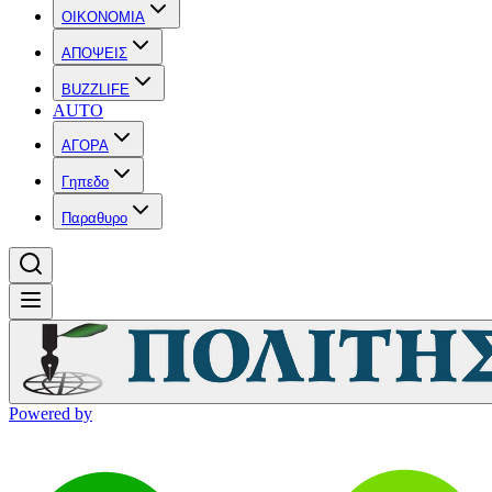
OIKONOMIA
ΑΠΟΨΕΙΣ
BUZZLIFE
AUTO
ΑΓΟΡΑ
Γηπεδο
Παραθυρο
Powered by