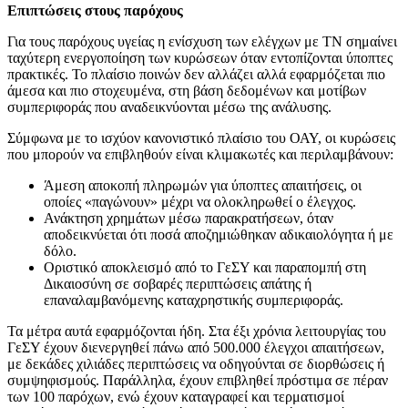
Επιπτώσεις στους παρόχους
Για τους παρόχους υγείας η ενίσχυση των ελέγχων με ΤΝ σημαίνει
ταχύτερη ενεργοποίηση των κυρώσεων όταν εντοπίζονται ύποπτες
πρακτικές. Το πλαίσιο ποινών δεν αλλάζει αλλά εφαρμόζεται πιο
άμεσα και πιο στοχευμένα, στη βάση δεδομένων και μοτίβων
συμπεριφοράς που αναδεικνύονται μέσω της ανάλυσης.
Σύμφωνα με το ισχύον κανονιστικό πλαίσιο του ΟΑΥ, οι κυρώσεις
που μπορούν να επιβληθούν είναι κλιμακωτές και περιλαμβάνουν:
Άμεση αποκοπή πληρωμών για ύποπτες απαιτήσεις, οι
οποίες «παγώνουν» μέχρι να ολοκληρωθεί ο έλεγχος.
Ανάκτηση χρημάτων μέσω παρακρατήσεων, όταν
αποδεικνύεται ότι ποσά αποζημιώθηκαν αδικαιολόγητα ή με
δόλο.
Οριστικό αποκλεισμό από το ΓεΣΥ και παραπομπή στη
Δικαιοσύνη σε σοβαρές περιπτώσεις απάτης ή
επαναλαμβανόμενης καταχρηστικής συμπεριφοράς.
Τα μέτρα αυτά εφαρμόζονται ήδη. Στα έξι χρόνια λειτουργίας του
ΓεΣΥ έχουν διενεργηθεί πάνω από 500.000 έλεγχοι απαιτήσεων,
με δεκάδες χιλιάδες περιπτώσεις να οδηγούνται σε διορθώσεις ή
συμψηφισμούς. Παράλληλα, έχουν επιβληθεί πρόστιμα σε πέραν
των 100 παρόχων, ενώ έχουν καταγραφεί και τερματισμοί