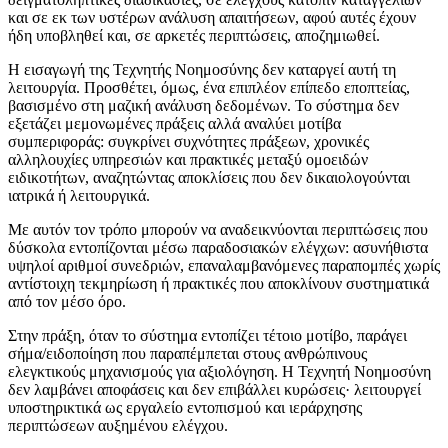
και σε εκ των υστέρων ανάλυση απαιτήσεων, αφού αυτές έχουν
ήδη υποβληθεί και, σε αρκετές περιπτώσεις, αποζημιωθεί.
Η εισαγωγή της Τεχνητής Νοημοσύνης δεν καταργεί αυτή τη
λειτουργία. Προσθέτει, όμως, ένα επιπλέον επίπεδο εποπτείας,
βασισμένο στη μαζική ανάλυση δεδομένων. Το σύστημα δεν
εξετάζει μεμονωμένες πράξεις αλλά αναλύει μοτίβα
συμπεριφοράς: συγκρίνει συχνότητες πράξεων, χρονικές
αλληλουχίες υπηρεσιών και πρακτικές μεταξύ ομοειδών
ειδικοτήτων, αναζητώντας αποκλίσεις που δεν δικαιολογούνται
ιατρικά ή λειτουργικά.
Με αυτόν τον τρόπο μπορούν να αναδεικνύονται περιπτώσεις που
δύσκολα εντοπίζονται μέσω παραδοσιακών ελέγχων: ασυνήθιστα
υψηλοί αριθμοί συνεδριών, επαναλαμβανόμενες παραπομπές χωρίς
αντίστοιχη τεκμηρίωση ή πρακτικές που αποκλίνουν συστηματικά
από τον μέσο όρο.
Στην πράξη, όταν το σύστημα εντοπίζει τέτοιο μοτίβο, παράγει
σήμα/ειδοποίηση που παραπέμπεται στους ανθρώπινους
ελεγκτικούς μηχανισμούς για αξιολόγηση. Η Τεχνητή Νοημοσύνη
δεν λαμβάνει αποφάσεις και δεν επιβάλλει κυρώσεις· λειτουργεί
υποστηρικτικά ως εργαλείο εντοπισμού και ιεράρχησης
περιπτώσεων αυξημένου ελέγχου.