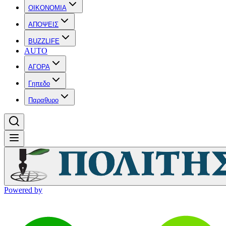
OIKONOMIA
ΑΠΟΨΕΙΣ
BUZZLIFE
AUTO
ΑΓΟΡΑ
Γηπεδο
Παραθυρο
Powered by