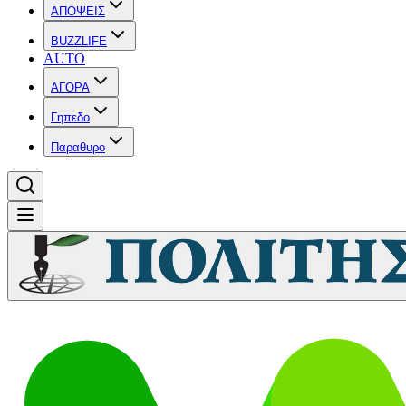
ΑΠΟΨΕΙΣ
BUZZLIFE
AUTO
ΑΓΟΡΑ
Γηπεδο
Παραθυρο