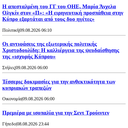
Η απεσταλμένη του ΓΓ του ΟΗΕ, Μαρία Άνχελα
Ολγκίν στον «Π»: «Η ειρηνευτική προσπάθεια στην
Κύπρο εξαρτάται από τους δυο ηγέτες»
Πολιτική
|
09.08.2026 06:10
Οι αντιφάσεις της εξωτερικής πολιτικής
Χριστοδουλίδη: Η καλλιέργεια της ψευδαίσθησης
της «ισχυρής Κύπρου»
Στήλες
|
09.08.2026 06:00
Τέσσερις δοκιμασίες για την ανθεκτικότητα των
κυπριακών τραπεζών
Οικονομία
|
09.08.2026 06:00
Πρεμιέρα με ισοπαλία για την Σεντ Τρούιντεν
Γήπεδο
|
08.08.2026 23:44