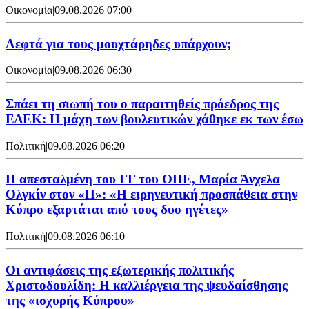
Οικονομία
|
09.08.2026 07:00
Λεφτά για τους μουχτάρηδες υπάρχουν;
Οικονομία
|
09.08.2026 06:30
Σπάει τη σιωπή του ο παραιτηθείς πρόεδρος της
ΕΔΕΚ: Η μάχη των βουλευτικών χάθηκε εκ των έσω
Πολιτική
|
09.08.2026 06:20
Η απεσταλμένη του ΓΓ του ΟΗΕ, Μαρία Άνχελα
Ολγκίν στον «Π»: «Η ειρηνευτική προσπάθεια στην
Κύπρο εξαρτάται από τους δυο ηγέτες»
Πολιτική
|
09.08.2026 06:10
Οι αντιφάσεις της εξωτερικής πολιτικής
Χριστοδουλίδη: Η καλλιέργεια της ψευδαίσθησης
της «ισχυρής Κύπρου»