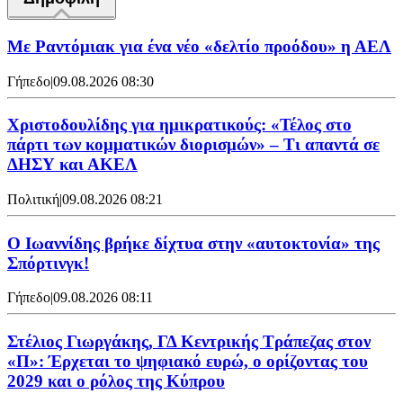
Με Ραντόμιακ για ένα νέο «δελτίο προόδου» η ΑΕΛ
Γήπεδο
|
09.08.2026 08:30
Χριστοδουλίδης για ημικρατικούς: «Τέλος στο
πάρτι των κομματικών διορισμών» – Τι απαντά σε
ΔΗΣΥ και ΑΚΕΛ
Πολιτική
|
09.08.2026 08:21
Ο Ιωαννίδης βρήκε δίχτυα στην «αυτοκτονία» της
Σπόρτινγκ!
Γήπεδο
|
09.08.2026 08:11
Στέλιος Γιωργάκης, ΓΔ Κεντρικής Τράπεζας στον
«Π»: Έρχεται το ψηφιακό ευρώ, ο ορίζοντας του
2029 και ο ρόλος της Κύπρου