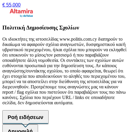
€ 55,000
Πολιτική Δημοσίευσης Σχολίων
Οι ιδιοκτήτες της ιστοσελίδας www.politis.com.cy διατηρούν το
δικαίωμα να αφαιρούν σχόλια αναγνωστών, δυσφημιστικού και/ή
υβριστικού περιεχομένου, ή/και σχόλια που μπορούν να εκληφθεί
ότι υποκινούν το μίσος/τον ρατσισμό ή που παραβιάζουν
οποιαδήποτε άλλη νομοθεσία. Οι συντάκτες των σχολίων αυτών
ευθύνονται προσωπικά για την δημοσίευση τους. Αν κάποιος
αναγνώστης/συντάκτης σχολίου, το οποίο αφαιρείται, θεωρεί ότι
έχει στοιχεία που αποδεικνύουν το αληθές του περιεχομένου του,
μπορεί να τα αποστείλει στην διεύθυνση της ιστοσελίδας για να
διερευνηθούν. Προτρέπουμε τους αναγνώστες μας να κάνουν
report / flag σχόλια που πιστεύουν ότι παραβιάζουν τους πιο πάνω
κανόνες. Σχόλια που περιέχουν URL / links σε οποιαδήποτε
σελίδα, δεν δημοσιεύονται αυτόματα.
Ροή ειδήσεων
Δημοφιλή