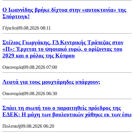
Ο Ιωαννίδης βρήκε δίχτυα στην «αυτοκτονία» της
Σπόρτινγκ!
Γήπεδο
|
09.08.2026 08:11
Στέλιος Γιωργάκης, ΓΔ Κεντρικής Τράπεζας στον
«Π»: Έρχεται το ψηφιακό ευρώ, ο ορίζοντας του
2029 και ο ρόλος της Κύπρου
Οικονομία
|
09.08.2026 07:00
Λεφτά για τους μουχτάρηδες υπάρχουν;
Οικονομία
|
09.08.2026 06:30
Σπάει τη σιωπή του ο παραιτηθείς πρόεδρος της
ΕΔΕΚ: Η μάχη των βουλευτικών χάθηκε εκ των έσω
Πολιτική
|
09.08.2026 06:20