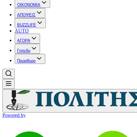
OIKONOMIA
ΑΠΟΨΕΙΣ
BUZZLIFE
AUTO
ΑΓΟΡΑ
Γηπεδο
Παραθυρο
Powered by