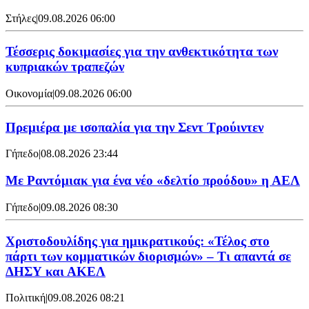
Στήλες
|
09.08.2026 06:00
Τέσσερις δοκιμασίες για την ανθεκτικότητα των
κυπριακών τραπεζών
Οικονομία
|
09.08.2026 06:00
Πρεμιέρα με ισοπαλία για την Σεντ Τρούιντεν
Γήπεδο
|
08.08.2026 23:44
Με Ραντόμιακ για ένα νέο «δελτίο προόδου» η ΑΕΛ
Γήπεδο
|
09.08.2026 08:30
Χριστοδουλίδης για ημικρατικούς: «Τέλος στο
πάρτι των κομματικών διορισμών» – Τι απαντά σε
ΔΗΣΥ και ΑΚΕΛ
Πολιτική
|
09.08.2026 08:21