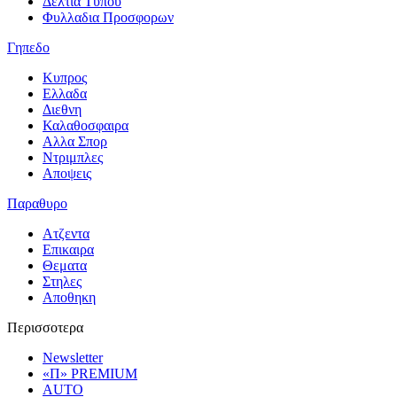
Δελτια Τυπου
Φυλλαδια Προσφορων
Γηπεδο
Κυπρος
Ελλαδα
Διεθνη
Καλαθοσφαιρα
Αλλα Σπορ
Ντριμπλες
Αποψεις
Παραθυρο
Ατζεντα
Επικαιρα
Θεματα
Στηλες
Αποθηκη
Περισσοτερα
Newsletter
«Π» PREMIUM
AUTO