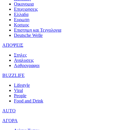
Οικονομια
Επιχειρησεις
Ελλαδα
Ευρωπη
Κοσμος
Επιστημη και Τεχνολογια
Deutsche Welle
ΑΠΟΨΕΙΣ
Στηλες
Αναλυσεις
Αρθρογραφοι
BUZZLIFE
Lifestyle
Viral
People
Food and Drink
AUTO
ΑΓΟΡΑ