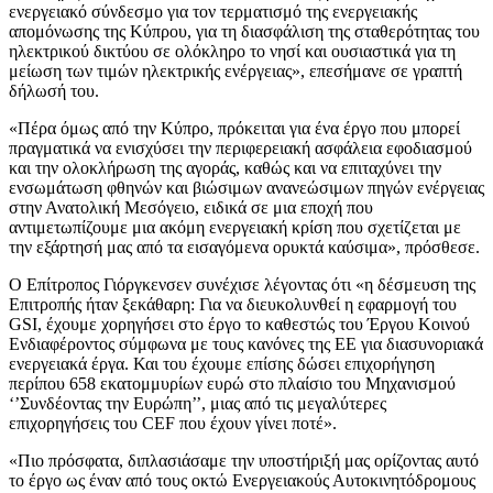
ενεργειακό σύνδεσμο για τον τερματισμό της ενεργειακής
απομόνωσης της Κύπρου, για τη διασφάλιση της σταθερότητας του
ηλεκτρικού δικτύου σε ολόκληρο το νησί και ουσιαστικά για τη
μείωση των τιμών ηλεκτρικής ενέργειας», επεσήμανε σε γραπτή
δήλωσή του.
«Πέρα όμως από την Κύπρο, πρόκειται για ένα έργο που μπορεί
πραγματικά να ενισχύσει την περιφερειακή ασφάλεια εφοδιασμού
και την ολοκλήρωση της αγοράς, καθώς και να επιταχύνει την
ενσωμάτωση φθηνών και βιώσιμων ανανεώσιμων πηγών ενέργειας
στην Ανατολική Μεσόγειο, ειδικά σε μια εποχή που
αντιμετωπίζουμε μια ακόμη ενεργειακή κρίση που σχετίζεται με
την εξάρτησή μας από τα εισαγόμενα ορυκτά καύσιμα», πρόσθεσε.
Ο Επίτροπος Γιόργκενσεν συνέχισε λέγοντας ότι «η δέσμευση της
Επιτροπής ήταν ξεκάθαρη: Για να διευκολυνθεί η εφαρμογή του
GSI, έχουμε χορηγήσει στο έργο το καθεστώς του Έργου Κοινού
Ενδιαφέροντος σύμφωνα με τους κανόνες της ΕΕ για διασυνοριακά
ενεργειακά έργα. Και του έχουμε επίσης δώσει επιχορήγηση
περίπου 658 εκατομμυρίων ευρώ στο πλαίσιο του Μηχανισμού
‘’Συνδέοντας την Ευρώπη’’, μιας από τις μεγαλύτερες
επιχορηγήσεις του CEF που έχουν γίνει ποτέ».
«Πιο πρόσφατα, διπλασιάσαμε την υποστήριξή μας ορίζοντας αυτό
το έργο ως έναν από τους οκτώ Ενεργειακούς Αυτοκινητόδρομους