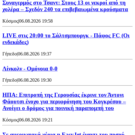
Συναγερμός στο Τσαντ: Στους 13 οι νεκροί από τη
χολέρα – Σχεδόν 240 τα επιβεβαιωμένα κρούσματα
Κόσμος
|
06.08.2026 19:58
LIVE στις 20:00 το Σάλτσμπουργκ - Πάφος FC (Οι
ενδεκάδες)
Γήπεδο
|
06.08.2026 19:37
Λίνκολν - Ομόνοια 0-0
Γήπεδο
|
06.08.2026 19:30
ΗΠΑ: Επιτροπή της Γερουσίας έκρινε τον Άντονι
Φάουτσι ένοχο για περιφρόνηση του Κογκρέσου –
Ανοίγει ο δρόμος για ποινική παραπομπή του
Κόσμος
|
06.08.2026 19:21
Σε αμερικανικά χέρια η EasyJet έναντι του ποσού-