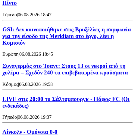
Πίντο
Γήπεδο
|
06.08.2026 18:47
GSI: Δεν κοινοποιήθηκε στις Βρυξέλλες η συμφωνία
για την είσοδο της Meridiam στο έργο, λέει η
Κομισιόν
Ευρώπη
|
06.08.2026 18:45
Συναγερμός στο Τσαντ: Στους 13 οι νεκροί από τη
χολέρα – Σχεδόν 240 τα επιβεβαιωμένα κρούσματα
Κόσμος
|
06.08.2026 19:58
LIVE στις 20:00 το Σάλτσμπουργκ - Πάφος FC (Οι
ενδεκάδες)
Γήπεδο
|
06.08.2026 19:37
Λίνκολν - Ομόνοια 0-0