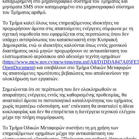
καταχωρημένη στο μηχανογραφικό σύστημα του Τμήματος και
μηνύματα SMS στον καταχωρημένο στο μηχανογραφικό σύστημα
του Τμήματος αριθμό.
Το Τμήμα καλεί όλους τους επηρεαζόμενους ιδιοκτήτες να
προχωρήσουν άμεσα στις απαιτούμενες ενέργειες σύμφωνα με τη
σχετική νομοθεσία που εφαρμόζεται στις περιπτώσεις όπου δεν
υπάρχει αντιπρόσωπος του κατασκευαστή στην Κυπριακή
Δημοκρατία, ενώ οι ιδιοκτήτες καλούνται όπως εντός χρονικού
διαστήματος οκτώ μηνών προχωρήσουν σε αντικατάσταση του
ελαττωματικού αερόσακου από αδειούχο τεχνίτη οχημάτων
(
https://www.mcw.gov.cy/mcw/ems/ems.nsf/All/D1DDA847A05F
OpenDocument
) και υποβάλουν στο Τμήμα Οδικών Μεταφορών
τις απαιτούμενες πρωτότυπες βεβαιώσεις που αποδεικνύουν την
ολοκλήρωση των εργασιών.
Σημειώνεται ότι σε περίπτωση που δεν ολοκληρωθούν οι
απαραίτητες ενέργειες εντός της καθορισμένης προθεσμίας, θα
ανασταλεί άμεσα το πιστοποιητικό καταλληλότητας του οχήματος
χωρίς περαιτέρω ειδοποίηση, κατ’ επέκταση θα ανασταλεί η άδεια
κυκλοφορίας και δεν θα επιτρέπεται η διενέργεια τεχνικού ελέγχου
μέχρι την πλήρη συμμόρφωση.
Το Τμήμα Οδικών Μεταφορών συστήνει τη μη χρήση των
επηρεαζόμενων οχημάτων μέχρι την αντικατάσταση του
ελαττωματικού εξαρτήματος. "Πρόκειται για σοβαρό ζήτημα οδικής