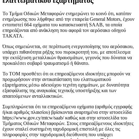
ελαττωματικού εξαρτήματος
Το Τμήμα Οδικών Μεταφορών ενημερώνει το κοινό ότι, κατόπιν
ενημέρωσης που λήφθηκε από την εταιρεία General Motors, έχουν
εντοπιστεί 664 οχήματα του κατασκευαστή SAAB, τα οποία
επηρεάζονται από ανάκληση που αφορά τον αερόσακο οδηγού
ΤΑΚΑΤΑ.
Όπως σημειώνεται, σε περίπτωση ενεργοποίησης του αερόσακου,
υπάρχει πιθανότητα ρήξης του πυροκροτητή του, με αποτέλεσμα
την εκτόξευση μεταλλικών θραυσμάτων, γεγονός που δύναται να
προκαλέσει σοβαρό τραυματισμό ή θάνατο.
Το ΤΟΜ προσθέτει ότι οι επηρεαζόμενοι ιδιοκτήτες μπορούν να
προχωρήσουν στην αντικατάσταση του ελαττωματικού
εξαρτήματος μέσω αδειούχου τεχνίτη οχημάτων, με δυνατότητα
εξασφάλισης της αναγκαίας τεχνικής υποστήριξης και των
απαιτούμενων ανταλλακτικών.
Συμπληρώνεται ότι τα επηρεαζόμενα οχήματα (αριθμός εγγραφής
ή/και αριθμός πλαισίου) βρίσκονται αναρτημένα στην ιστοσελίδα
https://www.gov.cy/mtcw/saab/ καθώς και στην ιστοσελίδα του
Τμήματος Οδικών Μεταφορών. Στους επηρεαζόμενους ιδιοκτήτες
έχουν σταλεί συστημένη ταχυδρομική επιστολή με όλες τις
πληροφορίες στην ταχυδρομική διεύθυνση που υπάρχει