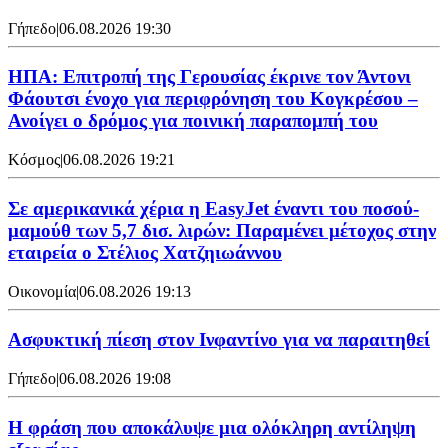
Γήπεδο
|
06.08.2026 19:30
ΗΠΑ: Επιτροπή της Γερουσίας έκρινε τον Άντονι
Φάουτσι ένοχο για περιφρόνηση του Κογκρέσου –
Ανοίγει ο δρόμος για ποινική παραπομπή του
Κόσμος
|
06.08.2026 19:21
Σε αμερικανικά χέρια η EasyJet έναντι του ποσού-
μαμούθ των 5,7 δισ. λιρών: Παραμένει μέτοχος στην
εταιρεία ο Στέλιος Χατζηιωάννου
Οικονομία
|
06.08.2026 19:13
Ασφυκτική πίεση στον Ινφαντίνο για να παραιτηθεί
Γήπεδο
|
06.08.2026 19:08
Η φράση που αποκάλυψε μια ολόκληρη αντίληψη