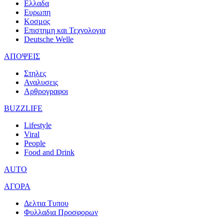
Ελλαδα
Ευρωπη
Κοσμος
Επιστημη και Τεχνολογια
Deutsche Welle
ΑΠΟΨΕΙΣ
Στηλες
Αναλυσεις
Αρθρογραφοι
BUZZLIFE
Lifestyle
Viral
People
Food and Drink
AUTO
ΑΓΟΡΑ
Δελτια Τυπου
Φυλλαδια Προσφορων