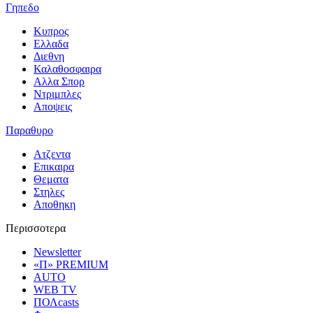
Γηπεδο
Κυπρος
Ελλαδα
Διεθνη
Καλαθοσφαιρα
Αλλα Σπορ
Ντριμπλες
Αποψεις
Παραθυρο
Ατζεντα
Επικαιρα
Θεματα
Στηλες
Αποθηκη
Περισσοτερα
Newsletter
«Π» PREMIUM
AUTO
WEB TV
ΠΟΛcasts