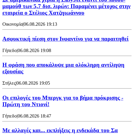
μαμούθ των 5,7 δισ. λιρών: Παραμένει μέτοχος στην
εταιρεία ο Στέλιος Χατζηιωάννου
Οικονομία
|
06.08.2026 19:13
Ασφυκτική πίεση στον Ινφαντίνο για να παραιτηθεί
Γήπεδο
|
06.08.2026 19:08
Η φράση που αποκάλυψε μια ολόκληρη αντίληψη
εξουσίας
Στήλες
|
06.08.2026 19:05
Οι επιλογές του Μπεργκ για το βήμα πρόκρισης -
Πρώτη του Ντιονί!
Γήπεδο
|
06.08.2026 18:47
Με αλλαγές και... εκπλήξεις η ενδεκάδα του Σα