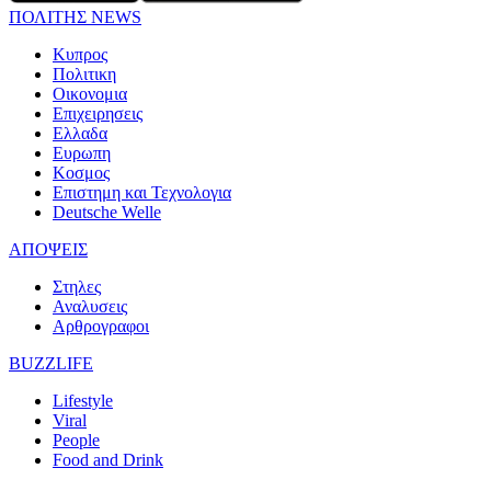
ΠΟΛΙΤΗΣ NEWS
Κυπρος
Πολιτικη
Οικονομια
Επιχειρησεις
Ελλαδα
Ευρωπη
Κοσμος
Επιστημη και Τεχνολογια
Deutsche Welle
ΑΠΟΨΕΙΣ
Στηλες
Αναλυσεις
Αρθρογραφοι
BUZZLIFE
Lifestyle
Viral
People
Food and Drink