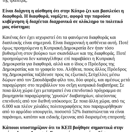
της τράπεζας.
Είναι διάχυτη η αίσθηση ότι στην Κύπρο ζει και βασιλεύει η
διαφθορά. Η διαφθορά, νομίζετε, αφορά την παρούσα
κυβέρνηση ή διαχέεται διαχρονικά σε ολόκληρο το πολιτικό
μας σύστημα;
Κανένας δεν έχει ισχυριστεί ότι τα φαινόμενα διαφθοράς και
διαπλοκής είναι σημερινά. Είναι διαχρονική η ασθένεια αυτή. Ποτέ
όμως προηγούμενα η Κυπριακή Δημοκρατία δεν ήταν τόσο
βυθισμένη στον βούρκο των σκανδάλων και της διαφθοράς. Ποτέ
προηγούμενα δεν καταγγέλθηκε επί παραβάσει η Κυπριακή
Δημοκρατία για διαφθορά, αλλά και ο ίδιος ο Πρόεδρος της
Δημοκρατίας και το γραφείο του. Αλήθεια, ποιος άλλος Πρόεδρος
της Δημοκρατίας ταξίδευσε προς τις εξωτικές Σεϋχέλλες μέσω
δώρων από τον Σαουδάραβα φίλο του, δύο φορές, και αμέσως μετά
παραχώρησε στο περιβάλλον του σεΐχη κυπριακά διαβατήρια; Σε
ποια άλλη χώρα έχει μετατραπεί ένα επενδυτικό πρόγραμμα σε
βιομηχανία παραχώρησης 'χρυσών' διαβατηρίων, αλιεύοντας
επενδυτές από τον διεθνή υπόκοσμο; Σε ποια άλλη χώρα, από τις
6.000 και πλέον χιλιάδες πολιτογραφήσεις που παραχωρήθηκαν
από το αρμόδιο υπουργείο, ποσοστό 52% διαπιστώνεται να είναι
παράνομο, κατόπιν και ειδικής έρευνας από διορισμένη επιτροπή;
Κάποιοι υποστηρίζουν ότι το ΚΕΠ βοήθησε σημαντικά στην