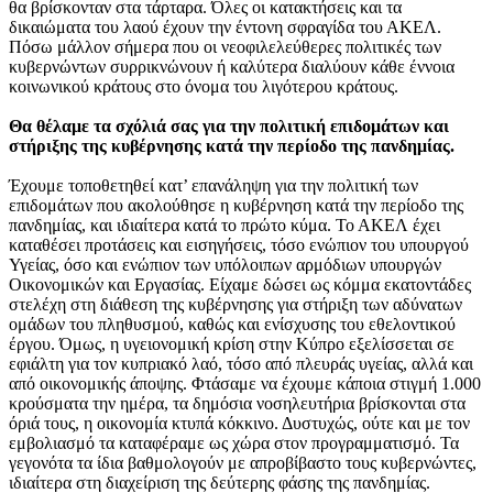
θα βρίσκονταν στα τάρταρα. Όλες οι κατακτήσεις και τα
δικαιώματα του λαού έχουν την έντονη σφραγίδα του ΑΚΕΛ.
Πόσω μάλλον σήμερα που οι νεοφιλελεύθερες πολιτικές των
κυβερνώντων συρρικνώνουν ή καλύτερα διαλύουν κάθε έννοια
κοινωνικού κράτους στο όνομα του λιγότερου κράτους.
Θα θέλαμε τα σχόλιά σας για την πολιτική επιδομάτων και
στήριξης της κυβέρνησης κατά την περίοδο της πανδημίας.
Έχουμε τοποθετηθεί κατ’ επανάληψη για την πολιτική των
επιδομάτων που ακολούθησε η κυβέρνηση κατά την περίοδο της
πανδημίας, και ιδιαίτερα κατά το πρώτο κύμα. Το ΑΚΕΛ έχει
καταθέσει προτάσεις και εισηγήσεις, τόσο ενώπιον του υπουργού
Υγείας, όσο και ενώπιον των υπόλοιπων αρμόδιων υπουργών
Οικονομικών και Εργασίας. Είχαμε δώσει ως κόμμα εκατοντάδες
στελέχη στη διάθεση της κυβέρνησης για στήριξη των αδύνατων
ομάδων του πληθυσμού, καθώς και ενίσχυσης του εθελοντικού
έργου. Όμως, η υγειονομική κρίση στην Κύπρο εξελίσσεται σε
εφιάλτη για τον κυπριακό λαό, τόσο από πλευράς υγείας, αλλά και
από οικονομικής άποψης. Φτάσαμε να έχουμε κάποια στιγμή 1.000
κρούσματα την ημέρα, τα δημόσια νοσηλευτήρια βρίσκονται στα
όριά τους, η οικονομία κτυπά κόκκινο. Δυστυχώς, ούτε και με τον
εμβολιασμό τα καταφέραμε ως χώρα στον προγραμματισμό. Τα
γεγονότα τα ίδια βαθμολογούν με απροβίβαστο τους κυβερνώντες,
ιδιαίτερα στη διαχείριση της δεύτερης φάσης της πανδημίας.