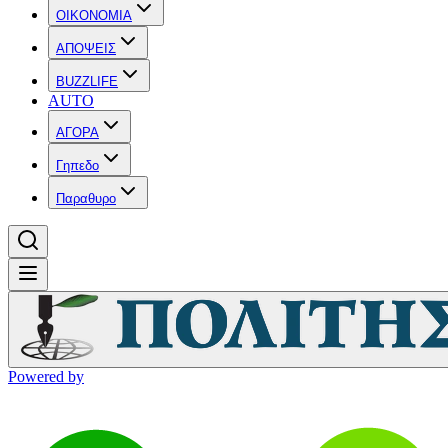
OIKONOMIA
ΑΠΟΨΕΙΣ
BUZZLIFE
AUTO
ΑΓΟΡΑ
Γηπεδο
Παραθυρο
Powered by