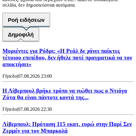
σελίδα, δεν δημοσιεύονται αυτόματα.
Ροή ειδήσεων
Δημοφιλή
Μοριέντες για Ρόδρι: «Η Ρεάλ δε χάνει παίκτες
τέτοιου επιπέδου, δεν ήθελε ποτέ πραγματικά να τον
αποκτήσει»
Γήπεδο
|
07.08.2026 23:00
Η Λίβερπουλ βρήκε τρόπο να νιώθει πως ο Ντιόγο
Ζότα θα είναι πάντοτε κοντά της...
Γήπεδο
|
07.08.2026 22:30
Λίβερπουλ: Πρόταση 115 εκατ. ευρώ στην Παρί Σεν
Ζερμέν για τον Μπαρκολά