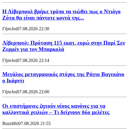
Η Λίβερπουλ βρήκε τρόπο να νιώθει πως ο Ντιόγο
Ζότα θα είναι πάντοτε κοντά της...
Γήπεδο
|
07.08.2026 22:30
Λίβερπουλ: Πρόταση 115 εκατ. ευρώ στην Παρί Σεν
Ζερμέν για τον Μπαρκολά
Γήπεδο
|
07.08.2026 22:14
Μεγάλος μεταγραφικός στόχος της Ράγιο Βαγεκάνο
ο Ικάρντι
Γήπεδο
|
07.08.2026 22:00
Οι επιστήμονες ζητούν νέους κανόνες για τα
καλλυντικά χειλιών – Τι δείχνουν δύο μελέτες
Buzzlife
|
07.08.2026 21:55