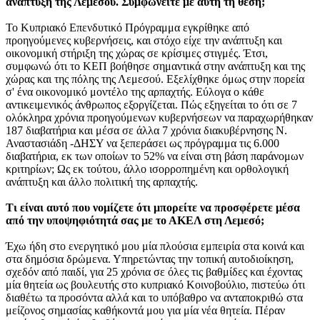
ανάπτυξη της Λεμεσού. Συμφωνείτε με αυτή τη θέση;
Το Κυπριακό Επενδυτικό Πρόγραμμα εγκρίθηκε από
προηγούμενες κυβερνήσεις, και στόχο είχε την ανάπτυξη και
οικονομική στήριξη της χώρας σε κρίσιμες στιγμές. Έτσι,
συμφωνώ ότι το ΚΕΠ βοήθησε σημαντικά στην ανάπτυξη και της
χώρας και της πόλης της Λεμεσού. Εξελίχθηκε όμως στην πορεία
σ' ένα οικονομικό μοντέλο της αρπαχτής. Εύλογα ο κάθε
αντικειμενικός άνθρωπος εξοργίζεται. Πώς εξηγείται το ότι σε 7
ολόκληρα χρόνια προηγούμενων κυβερνήσεων να παραχωρήθηκαν
187 διαβατήρια και μέσα σε άλλα 7 χρόνια διακυβέρνησης Ν.
Αναστασιάδη -ΔΗΣΥ να ξεπεράσει ως πρόγραμμα τις 6.000
διαβατήρια, εκ των οποίων το 52% να είναι στη βάση παράνομων
κριτηρίων; Ως εκ τούτου, άλλο ισορροπημένη και ορθολογική
ανάπτυξη και άλλο πολιτική της αρπαχτής.
Τι είναι αυτό που νομίζετε ότι μπορείτε να προσφέρετε μέσα
από την υποψηφιότητά σας με το ΑΚΕΛ στη Λεμεσό;
Έχω ήδη στο ενεργητικό μου μία πλούσια εμπειρία στα κοινά και
στα δημόσια δρώμενα. Υπηρετώντας την τοπική αυτοδιοίκηση,
σχεδόν από παιδί, για 25 χρόνια σε όλες τις βαθμίδες και έχοντας
μία θητεία ως βουλευτής στο κυπριακό Κοινοβούλιο, πιστεύω ότι
διαθέτω τα προσόντα αλλά και το υπόβαθρο να ανταποκριθώ στα
μείζονος σημασίας καθήκοντά μου για μία νέα θητεία. Πέραν