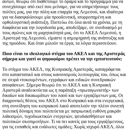
αυτών, θεωρώ ότι διαθέτουμε το όραμα και το πρόγραμμα για να
συνεχίσουμε από εκεί που μείναμε, για να υπηρετήσουμε τους
πολίτες μας, για την πόλη και επαρχία της Λεμεσού, και ιδιαίτερα
για να διασφαλίσουμε μία προοδευτική, ισορροπημένη και
ορθολογιστική ανάπτυξη. Πιστεύω ότι όλα αυτά τα χρόνια, με τη
διαφάνεια και την λογοδοσία μας, αποδείξαμε, σε συνδυασμό με
τους αγώνες και τη μαχητικότητά μας, ότι το ΑΚΕΛ Λεμεσού, η
Αριστερά της Λεμεσού, είμαστε η ατμομηχανή της ανάπτυξης και
της προόδου. Και όταν μιλούν τα έργα, τα λόγια περισσεύουν.
Ποιο είναι το ιδεολογικό στίγμα του ΑΚΕΛ και της Αριστεράς
σήμερα και γιατί οι ψηφοφόροι πρέπει να την εμπιστευτούν;
Το στίγμα του ΑΚΕΛ, της Κυπριακής Αριστεράς, καταγράφεται
στο καταστατικό και στους κανονισμούς λειτουργίας του, όπως και
σε σειρά ντοκουμέντων, εγγράφων και ειδικών συνεδριακών
αποφάσεων. Σήμερα θεωρώ ότι το ΑΚΕΛ και η Κυπριακή
Αριστερά αναδεικνύεται ως η παράταξη «πρωταγωνιστής» των
δικαίων και δικαιωμάτων του λαού και των εργαζόμενων μας. Οι
διαχρονικές θέσεις του ΑΚΕΛ στο Κυπριακό και στα ενεργειακά,
στη συνείδηση του κυπριακού λαού αποτελούν την πλέον συνεπή
πολιτική δύναμη που πολιτεύεται με πατριωτική ευθύνη μακράν
λαϊκισμών, τυχοδιωκτικών ενεργειών, ψευδαισθήσεων και
πολιτικών σκοπιμοτήτων. Τι να πει κανείς για τους εργαζόμενους,
για τις ευπαθείς και ευάλωτες ομάδες; Χωρίς ισχυρό ΑΚΕΛ, όλοι