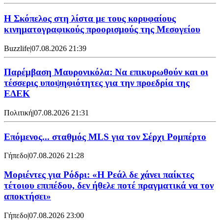
Η Σκόπελος στη λίστα με τους κορυφαίους
κινηματογραφικούς προορισμούς της Μεσογείου
Buzzlife
|
07.08.2026 21:39
Παρέμβαση Μαυρονικόλα: Να επικυρωθούν και οι
τέσσερις υποψηφιότητες για την προεδρία της
ΕΔΕΚ
Πολιτική
|
07.08.2026 21:31
Επόμενος... σταθμός MLS για τον Σέρχι Ρομπέρτο
Γήπεδο
|
07.08.2026 21:28
Μοριέντες για Ρόδρι: «Η Ρεάλ δε χάνει παίκτες
τέτοιου επιπέδου, δεν ήθελε ποτέ πραγματικά να τον
αποκτήσει»
Γήπεδο
|
07.08.2026 23:00