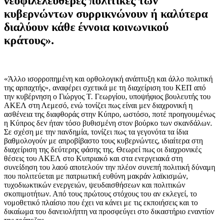
νεοφιλελεύθερες πολιτικές των
κυβερνώντων συρρικνώνουν ή καλύτερα
διαλύουν κάθε έννοια κοινωνικού
κράτους».
«Άλλο ισορροπημένη και ορθολογική ανάπτυξη και άλλο πολιτική
της αρπαχτής», αναφέρει σχετικά με τη διαχείριση του ΚΕΠ από
την κυβέρνηση ο Γιώργος Τ. Γεωργίου, υποψήφιος βουλευτής του
ΑΚΕΛ στη Λεμεσό, ενώ τονίζει πως είναι μεν διαχρονική η
ασθένεια της διαφθοράς στην Κύπρο, ωστόσο, ποτέ προηγουμένως
η Κύπρος δεν ήταν τόσο βυθισμένη στον βούρκο των σκανδάλων.
Σε σχέση με την πανδημία, τονίζει πως τα γεγονότα τα ίδια
βαθμολογούν με απροβίβαστο τους κυβερνώντες, ιδιαίτερα στη
διαχείριση της δεύτερης φάσης της. Θεωρεί πως οι διαχρονικές
θέσεις του ΑΚΕΛ στο Κυπριακό και στα ενεργειακά στη
συνείδηση του λαού αποτελούν την πλέον συνεπή πολιτική δύναμη
που πολιτεύεται με πατριωτική ευθύνη μακράν λαϊκισμών,
τυχοδιωκτικών ενεργειών, ψευδαισθήσεων και πολιτικών
σκοπιμοτήτων. Από τους πρώτους στόχους του αν εκλεγεί, το
νομοθετικό πλαίσιο που έχει να κάνει με τις εκποιήσεις και το
δικαίωμα του δανειολήπτη να προσφεύγει στο δικαστήριο εναντίον