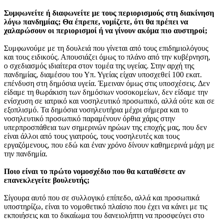
Συμφωνείτε ή διαφωνείτε με τους περιορισμούς στη διακίνηση
λόγω πανδημίας; Θα έπρεπε, νομίζετε, ότι θα πρέπει να
χαλαρώσουν οι περιορισμοί ή να γίνουν ακόμα πιο αυστηροί;
Συμφωνούμε με τη δουλειά που γίνεται από τους επιδημιολόγους
και τους ειδικούς. Απουσιάζει όμως το πλάνο από την κυβέρνηση,
ο σχεδιασμός ιδιαίτερα στον τομέα της υγείας. Στην αρχή της
πανδημίας, διαμέσου του Υπ. Υγείας είχαν υποσχεθεί 100 εκατ.
επένδυση στη δημόσια υγεία. Έμειναν όμως στις υποσχέσεις. Δεν
είδαμε τη θωράκιση των δημόσιων νοσοκομείων, δεν είδαμε την
ενίσχυση σε ιατρικό και νοσηλευτικό προσωπικό, αλλά ούτε και σε
εξοπλισμό. Τα δημόσια νοσηλευτήρια μέχρι σήμερα και το
νοσηλευτικό προσωπικό παραμένουν όρθια χάρις στην
υπερπροσπάθεια των σημερινών ηρώων της εποχής μας, που δεν
είναι άλλοι από τους γιατρούς, τους νοσηλευτές και τους
εργαζόμενους, που εδώ και έναν χρόνο δίνουν καθημερινά μάχη με
την πανδημία.
Ποιο είναι το πρώτο νομοσχέδιο που θα καταθέσετε αν
επανεκλεγείτε βουλευτής;
Σίγουρα αυτό που σε συλλογικό επίπεδο, αλλά και προσωπικά
υποστηρίζω, είναι το νομοθετικό πλαίσιο που έχει να κάνει με τις
εκποιήσεις και το δικαίωμα του δανειολήπτη να προσφεύγει στο