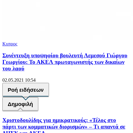
Κυπρος
Συνέντευξη υποψηφίου βουλευτή Λεμεσού Γιώργου
Γεωργίου: Το ΑΚΕΛ πρωταγωνιστής των δικαίων
του λαού
02.05.2021 10:54
Ροή ειδήσεων
Δημοφιλή
Χριστοδουλίδης για ημικρατικούς: «Τέλος στο
πάρτι των κομματικών διορισμών» – Τι απαντά σε