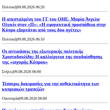
Πολιτική
|
09.08.2026 06:20
Η απεσταλμένη του ΓΓ του ΟΗΕ, Μαρία Άνχελα
Ολγκίν στον «Π»: «Η ειρηνευτική προσπάθεια στην
Κύπρο εξαρτάται από τους δυο ηγέτες»
Πολιτική
|
09.08.2026 06:10
Οι αντιφάσεις της εξωτερικής πολιτικής
Χριστοδουλίδη: Η καλλιέργεια της ψευδαίσθησης
της «ισχυρής Κύπρου»
Στήλες
|
09.08.2026 06:00
Τέσσερις δοκιμασίες για την ανθεκτικότητα των
κυπριακών τραπεζών
Οικονομία
|
09.08.2026 06:00