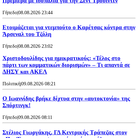
Πρεμιέρα με ισοπαλία για την Σεντ Τρούιντεν
Γήπεδο
|
08.08.2026 23:44
Ετοιμάζεται για ντεμπούτο ο Καρέτσας κόντρα στην
Άρσεναλ του Τζόλη
Γήπεδο
|
08.08.2026 23:02
Χριστοδουλίδης για ημικρατικούς: «Τέλος στο
πάρτι των κομματικών διορισμών» – Τι απαντά σε
ΔΗΣΥ και ΑΚΕΛ
Πολιτική
|
09.08.2026 08:21
Ο Ιωαννίδης βρήκε δίχτυα στην «αυτοκτονία» της
Σπόρτινγκ!
Γήπεδο
|
09.08.2026 08:11
Στέλιος Γιωργάκης, ΓΔ Κεντρικής Τράπεζας στον