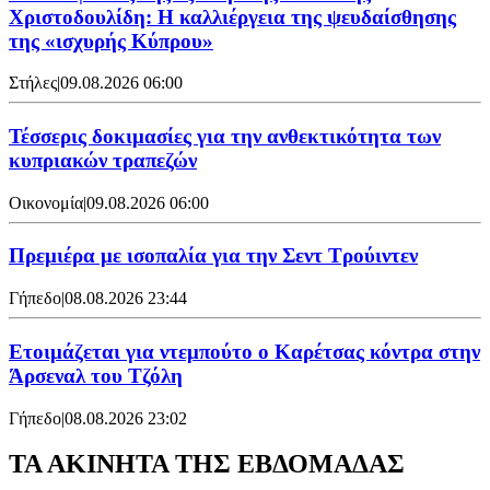
Χριστοδουλίδη: Η καλλιέργεια της ψευδαίσθησης
της «ισχυρής Κύπρου»
Στήλες
|
09.08.2026 06:00
Τέσσερις δοκιμασίες για την ανθεκτικότητα των
κυπριακών τραπεζών
Οικονομία
|
09.08.2026 06:00
Πρεμιέρα με ισοπαλία για την Σεντ Τρούιντεν
Γήπεδο
|
08.08.2026 23:44
Ετοιμάζεται για ντεμπούτο ο Καρέτσας κόντρα στην
Άρσεναλ του Τζόλη
Γήπεδο
|
08.08.2026 23:02
ΤΑ ΑΚΙΝΗΤΑ ΤΗΣ ΕΒΔΟΜΑΔΑΣ