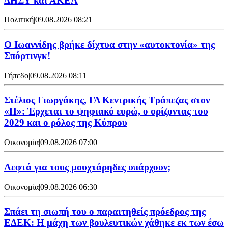
ΔΗΣΥ και ΑΚΕΛ
Πολιτική
|
09.08.2026 08:21
Ο Ιωαννίδης βρήκε δίχτυα στην «αυτοκτονία» της
Σπόρτινγκ!
Γήπεδο
|
09.08.2026 08:11
Στέλιος Γιωργάκης, ΓΔ Κεντρικής Τράπεζας στον
«Π»: Έρχεται το ψηφιακό ευρώ, ο ορίζοντας του
2029 και ο ρόλος της Κύπρου
Οικονομία
|
09.08.2026 07:00
Λεφτά για τους μουχτάρηδες υπάρχουν;
Οικονομία
|
09.08.2026 06:30
Σπάει τη σιωπή του ο παραιτηθείς πρόεδρος της
ΕΔΕΚ: Η μάχη των βουλευτικών χάθηκε εκ των έσω