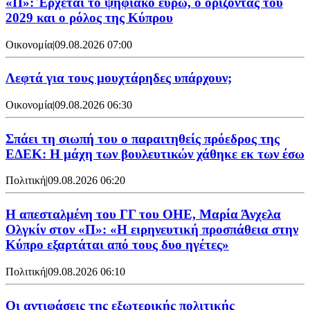
«Π»: Έρχεται το ψηφιακό ευρώ, ο ορίζοντας του
2029 και ο ρόλος της Κύπρου
Οικονομία
|
09.08.2026 07:00
Λεφτά για τους μουχτάρηδες υπάρχουν;
Οικονομία
|
09.08.2026 06:30
Σπάει τη σιωπή του ο παραιτηθείς πρόεδρος της
ΕΔΕΚ: Η μάχη των βουλευτικών χάθηκε εκ των έσω
Πολιτική
|
09.08.2026 06:20
Η απεσταλμένη του ΓΓ του ΟΗΕ, Μαρία Άνχελα
Ολγκίν στον «Π»: «Η ειρηνευτική προσπάθεια στην
Κύπρο εξαρτάται από τους δυο ηγέτες»
Πολιτική
|
09.08.2026 06:10
Οι αντιφάσεις της εξωτερικής πολιτικής