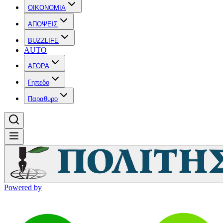
OIKONOMIA
ΑΠΟΨΕΙΣ
BUZZLIFE
AUTO
ΑΓΟΡΑ
Γηπεδο
Παραθυρο
Powered by