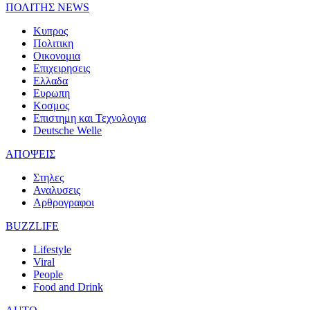
ΠΟΛΙΤΗΣ NEWS
Κυπρος
Πολιτικη
Οικονομια
Επιχειρησεις
Ελλαδα
Ευρωπη
Κοσμος
Επιστημη και Τεχνολογια
Deutsche Welle
ΑΠΟΨΕΙΣ
Στηλες
Αναλυσεις
Αρθρογραφοι
BUZZLIFE
Lifestyle
Viral
People
Food and Drink