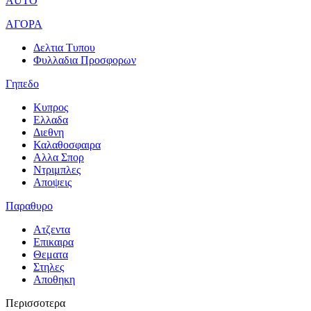
AUTO
ΑΓΟΡΑ
Δελτια Τυπου
Φυλλαδια Προσφορων
Γηπεδο
Κυπρος
Ελλαδα
Διεθνη
Καλαθοσφαιρα
Αλλα Σπορ
Ντριμπλες
Αποψεις
Παραθυρο
Ατζεντα
Επικαιρα
Θεματα
Στηλες
Αποθηκη
Περισσοτερα