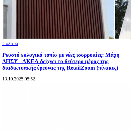
Πολιτικη
Ρευστό εκλογικό τοπίο με νέες ισορροπίες: Μάχη
ΔΗΣΥ - ΑΚΕΛ δείχνει το δεύτερο μέρος της
διαδικτυακής έρευνας της RetailZoom (πίνακες)
13.10.2025 05:52