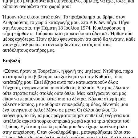
τιμήν μου μνημόσυνα και εμπνευσμένες ομιλίες, να έχω, ίσως, και
κάποιον ανδριάντα στο χωριό μου!
Ήμουν τότε είκοσι επτά ετών. Το πραξικόπημα με βρήκε στον
Λυθροδόντα, το χωριό καταγωγής μου. Στο ΡΙΚ δεν πήγα. Πήγα
στη Λευκωσία, την Πέμπτη 18 Ιουλίου 1974. Κυκλοφόρησε η
φήμη «ήρθαν οι Τούρκοι» και η πρωτεύουσα άδειασε. Ήρθαν δύο
μέρες αργότερα. Ήταν ηλίου φαεινότερον ότι αυτό θα γινόταν, κάθε
νουνεχής άνθρωπος το αντιλαμβανόταν, εκτός από τους
αυτόκλητους σωτήρες μας.
Εισβολή
«Ξύπνα, ήρταν οι Τούρτζιοι», η φωνή της μητέρας. Ντύθηκα, πήρα
το ατομικό μου βιβλιάριο και ξεκίνησα για την Κυθρέα, τόπο
κατάταξής μου. Εκεί έζησα αυτό που καταμαρτυρούν όλοι:
Σύγχυση, ανοργανωσιά, αποσύνθεση, διάλυση. Δεν μας έδωσαν
ούτε στρατιωτικές στολές ούτε όπλα. Μας κατέγραψαν και μας
είπαν να περιμένουμε κάτω από τα δέντρα. Κάποια στιγμή μάς
κάλεσε κάποιος, με καθόρισε επικεφαλής ομάδας, δίνοντάς μου
ένα κυνηγετικό όπλο! Μόνο σε μένα. Οι άλλοι άοπλοι. Το
απόγευμα, το τάγμα μας πραγματοποίησε επιθετική ενέργεια και
κατέλαβε αρκετά τουρκοκυπριακά χωριά και τα τρία τέταρτα τού
Τζιάους. Εγώ και η άοπλη ομάδα μου δεν είχαμε κανέναν ρόλο
στην επιχείρηση. Όταν ολοκληρώθηκε, μεταφερθήκαμε όλοι στο
Τζιάος. Μας έδωσαν όπλα, παλιά τυφέκια, και στολές. Καλύτερα τα