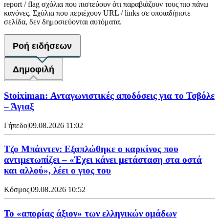
report / flag σχόλια που πιστεύουν ότι παραβιάζουν τους πιο πάνω
κανόνες. Σχόλια που περιέχουν URL / links σε οποιαδήποτε
σελίδα, δεν δημοσιεύονται αυτόματα.
Ροή ειδήσεων
Δημοφιλή
Stoiximan: Ανταγωνιστικές αποδόσεις για το Τσβόλε
– Άγιαξ
Γήπεδο
|
09.08.2026 11:02
Τζο Μπάιντεν: Εξαπλώθηκε ο καρκίνος που
αντιμετωπίζει – «Έχει κάνει μετάσταση στα οστά
και αλλού», λέει ο γιος του
Κόσμος
|
09.08.2026 10:52
Το «απορίας άξιον» των ελληνικών ομάδων