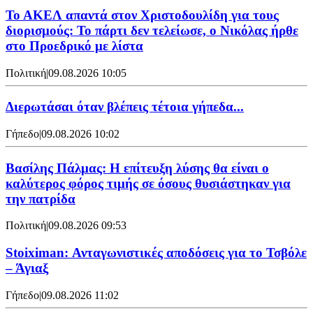
Το ΑΚΕΛ απαντά στον Χριστοδουλίδη για τους
διορισμούς: Το πάρτι δεν τελείωσε, ο Νικόλας ήρθε
στο Προεδρικό με λίστα
Πολιτική
|
09.08.2026 10:05
Διερωτάσαι όταν βλέπεις τέτοια γήπεδα...
Γήπεδο
|
09.08.2026 10:02
Βασίλης Πάλμας: Η επίτευξη λύσης θα είναι ο
καλύτερος φόρος τιμής σε όσους θυσιάστηκαν για
την πατρίδα
Πολιτική
|
09.08.2026 09:53
Stoiximan: Ανταγωνιστικές αποδόσεις για το Τσβόλε
– Άγιαξ
Γήπεδο
|
09.08.2026 11:02