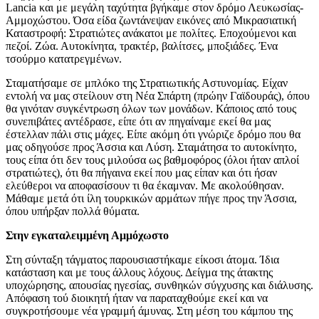
Lancia και με μεγάλη ταχύτητα βγήκαμε στον δρόμο Λευκωσίας-
Αμμοχώστου. Όσα είδα ζωντάνεψαν εικόνες από Μικρασιατική
Καταστροφή: Στρατιώτες ανάκατοι με πολίτες. Εποχούμενοι και
πεζοί. Ζώα. Αυτοκίνητα, τρακτέρ, βαλίτσες, μποξιάδες. Ένα
τσούρμο κατατρεγμένων.
Σταματήσαμε σε μπλόκο της Στρατιωτικής Αστυνομίας. Είχαν
εντολή να μας στείλουν στη Νέα Σπάρτη (πρώην Γαϊδουράς), όπου
θα γινόταν συγκέντρωση όλων των μονάδων. Κάποιος από τους
συνεπιβάτες αντέδρασε, είπε ότι αν πηγαίναμε εκεί θα μας
έστελλαν πάλι στις μάχες. Είπε ακόμη ότι γνώριζε δρόμο που θα
μας οδηγούσε προς Άσσια και Λύση. Σταμάτησα το αυτοκίνητο,
τους είπα ότι δεν τους μιλούσα ως βαθμοφόρος (όλοι ήταν απλοί
στρατιώτες), ότι θα πήγαινα εκεί που μας είπαν και ότι ήσαν
ελεύθεροι να αποφασίσουν τι θα έκαμναν. Με ακολούθησαν.
Μάθαμε μετά ότι ίλη τουρκικών αρμάτων πήγε προς την Άσσια,
όπου υπήρξαν πολλά θύματα.
Στην εγκαταλειμμένη Αμμόχωστο
Στη σύνταξη τάγματος παρουσιαστήκαμε είκοσι άτομα. Ίδια
κατάσταση και με τους άλλους λόχους. Δείγμα της άτακτης
υποχώρησης, απουσίας ηγεσίας, συνθηκών σύγχυσης και διάλυσης.
Απόφαση τού διοικητή ήταν να παραταχθούμε εκεί και να
συγκροτήσουμε νέα γραμμή άμυνας. Στη μέση του κάμπου της