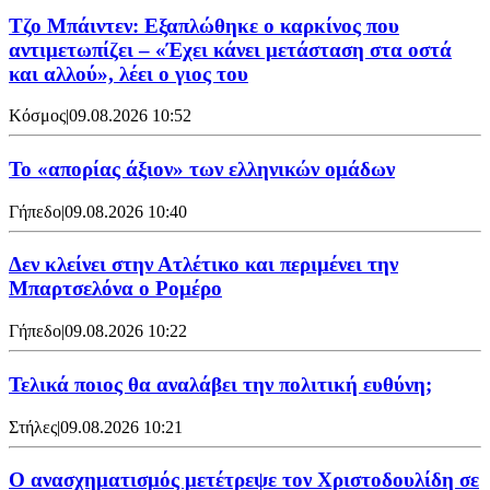
Τζο Μπάιντεν: Εξαπλώθηκε ο καρκίνος που
αντιμετωπίζει – «Έχει κάνει μετάσταση στα οστά
και αλλού», λέει ο γιος του
Κόσμος
|
09.08.2026 10:52
Το «απορίας άξιον» των ελληνικών ομάδων
Γήπεδο
|
09.08.2026 10:40
Δεν κλείνει στην Ατλέτικο και περιμένει την
Μπαρτσελόνα ο Ρομέρο
Γήπεδο
|
09.08.2026 10:22
Τελικά ποιος θα αναλάβει την πολιτική ευθύνη;
Στήλες
|
09.08.2026 10:21
Ο ανασχηματισμός μετέτρεψε τον Χριστοδουλίδη σε