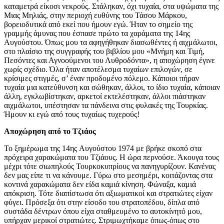
καταμετρά είκοσι νεκρούς. Στάληκαν, όχι τυχαία, στα υψώματα της
Μιας Μηλιάς, στην περιοχή ευθύνης του Τάσου Μάρκου,
βορειοδυτικά από εκεί που ήμουν εγώ. Ήταν το σημείο της
γραμμής άμυνας που έσπασε πρώτο τα χαράματα της 14ης
Αυγούστου. Όπως μου τα αφηγήθηκαν διασωθέντες ή αιχμάλωτοι,
στο πλαίσιο της συγγραφής του βιβλίου μου «Μνήμη και Τιμή,
Πεσόντες και Αγνοούμενοι του Λυθροδόντα», η αποχώρηση έγινε
χωρίς σχέδιο. Όλα ήταν αποτέλεσμα τυχαίων επιλογών, σε
κρίσιμες στιγμές, σ’ έναν προδομένο πόλεμο. Κάποιοι πήραν
τυχαία μια κατεύθυνση και σώθηκαν, άλλοι, το ίδιο τυχαία, κάποιαν
άλλη, εγκλωβίστηκαν, αρκετοί εκτελέστηκαν, άλλοι πιάστηκαν
αιχμάλωτοι, υπέστησαν τα πάνδεινα στις φυλακές της Τουρκίας.
Ήμουν κι εγώ από τους τυχαίως τυχερούς!
Αποχώρηση από το Τζιάος
Το ξημέρωμα της 14ης Αυγούστου 1974 με βρήκε σκοπό στα
πρόχειρα χαρακώματα του Τζιάους. Η ώρα περνούσε. Άκουγα τους
μέχρι τότε σιωπηλούς Τουρκοκυπρίους να πανηγυρίζουν. Κανένας
δεν μας είπε τι να κάνουμε. Γύρω στο μεσημέρι, κοιτάζοντας στα
κοντινά χαρακώματα δεν είδα καμιά κίνηση. Φώναξα, καμιά
απόκριση. Τότε διαπίστωσα ότι αξιωματικοί και στρατιώτες είχαν
φύγει. Πρόσεξα ότι στην είσοδο του στρατοπέδου, δίπλα από
συστάδα δέντρων όπου είχα σταθμευμένο το αυτοκίνητό μου,
υπήρχαν μερικοί στρατιώτες. Στριμωχτήκαμε όπως-όπως στο