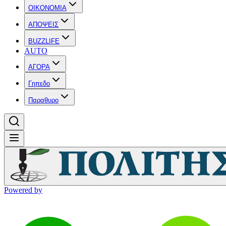
OIKONOMIA
ΑΠΟΨΕΙΣ
BUZZLIFE
AUTO
ΑΓΟΡΑ
Γηπεδο
Παραθυρο
Powered by