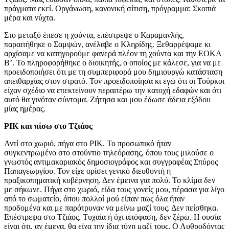
πράγματα εκεί. Οργάνωση, κανονική σίτιση, πρόγραμμα: Σκοπιά
μέρα και νύχτα.
Στο μεταξύ έπεσε η χούντα, επέστρεψε ο Καραμανλής,
παραιτήθηκε ο Σαμψών, ανέλαβε ο Κληρίδης. Ξεθαρρέψαμε κι
αρχίσαμε να κατηγορούμε φανερά πλέον τη χούντα και την ΕΟΚΑ
Β’. Το πληροφορήθηκε ο διοικητής, ο οποίος με κάλεσε, για να με
προειδοποιήσει ότι με τη συμπεριφορά μου δημιουργώ κατάσταση
απειθαρχίας στον στρατό. Τον προειδοποίησα κι εγώ ότι οι Τούρκοι
είχαν σχέδιο να επεκτείνουν περαιτέρω την κατοχή εδαφών και ότι
αυτό θα γινόταν σύντομα. Ζήτησα και μου έδωσε άδεια εξόδου
μίας ημέρας.
ΡΙΚ και πίσω στο Τζιάος
Αντί στο χωριό, πήγα στο ΡΙΚ. Το προσωπικό ήταν
συγκεντρωμένο στο στούντιο τηλεόρασης, όπου τους μιλούσε ο
γνωστός αντιμακαριακός δημοσιογράφος και συγγραφέας Σπύρος
Παπαγεωργίου. Τον είχε ορίσει γενικό διευθυντή η
πραξικοπηματική κυβέρνηση. Δεν έμεινα για πολύ. Το κλίμα δεν
με σήκωνε. Πήγα στο χωριό, είδα τους γονείς μου, πέρασα για λίγο
από το σωματείο, όπου πολλοί μού είπαν πως όλα ήταν
προδομένα και με παρότρυναν να μείνω μαζί τους. Δεν πείσθηκα.
Επέστρεψα στο Τζιάος. Τυχαία ή όχι απόφαση, δεν ξέρω. Η ουσία
είναι ότι, αν έμενα, θα είχα την ίδια τύχη μαζί τους. Ο Λυθροδόντας