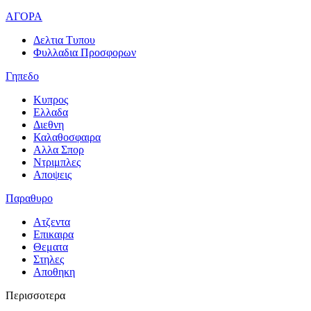
ΑΓΟΡΑ
Δελτια Τυπου
Φυλλαδια Προσφορων
Γηπεδο
Κυπρος
Ελλαδα
Διεθνη
Καλαθοσφαιρα
Αλλα Σπορ
Ντριμπλες
Αποψεις
Παραθυρο
Ατζεντα
Επικαιρα
Θεματα
Στηλες
Αποθηκη
Περισσοτερα