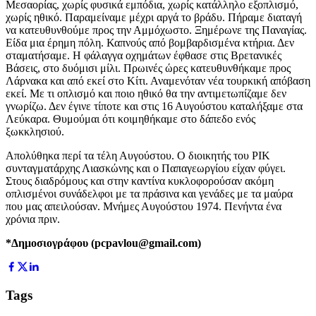
Μεσαορίας, χωρίς φυσικά εμπόδια, χωρίς κατάλληλο εξοπλισμό,
χωρίς ηθικό. Παραμείναμε μέχρι αργά το βράδυ. Πήραμε διαταγή
να κατευθυνθούμε προς την Αμμόχωστο. Ξημέρωνε της Παναγίας.
Είδα μια έρημη πόλη. Καπνούς από βομβαρδισμένα κτήρια. Δεν
σταματήσαμε. Η φάλαγγα οχημάτων έφθασε στις Βρετανικές
Βάσεις, στο δυόμισι μίλι. Πρωινές ώρες κατευθυνθήκαμε προς
Λάρνακα και από εκεί στο Κίτι. Αναμενόταν νέα τουρκική απόβαση
εκεί. Με τι οπλισμό και ποιο ηθικό θα την αντιμετωπίζαμε δεν
γνωρίζω. Δεν έγινε τίποτε και στις 16 Αυγούστου καταλήξαμε στα
Λεύκαρα. Θυμούμαι ότι κοιμηθήκαμε στο δάπεδο ενός
ξωκκλησιού.
Απολύθηκα περί τα τέλη Αυγούστου. Ο διοικητής του ΡΙΚ
συνταγματάρχης Λιασκώνης και ο Παπαγεωργίου είχαν φύγει.
Στους διαδρόμους και στην καντίνα κυκλοφορούσαν ακόμη
οπλισμένοι συνάδελφοι με τα πράσινα και γενάδες με τα μαύρα
που μας απειλούσαν. Μνήμες Αυγούστου 1974. Πενήντα ένα
χρόνια πριν.
*Δημοσιογράφου (pcpavlou@gmail.com)
Tags