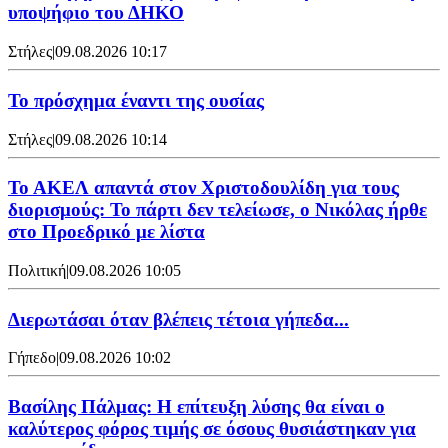
υποψήφιο του ΔΗΚΟ
Στήλες
|
09.08.2026 10:17
Το πρόσχημα έναντι της ουσίας
Στήλες
|
09.08.2026 10:14
Το ΑΚΕΛ απαντά στον Χριστοδουλίδη για τους
διορισμούς: Το πάρτι δεν τελείωσε, ο Νικόλας ήρθε
στο Προεδρικό με λίστα
Πολιτική
|
09.08.2026 10:05
Διερωτάσαι όταν βλέπεις τέτοια γήπεδα...
Γήπεδο
|
09.08.2026 10:02
Βασίλης Πάλμας: Η επίτευξη λύσης θα είναι ο
καλύτερος φόρος τιμής σε όσους θυσιάστηκαν για