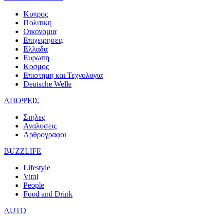
Κυπρος
Πολιτικη
Οικονομια
Επιχειρησεις
Ελλαδα
Ευρωπη
Κοσμος
Επιστημη και Τεχνολογια
Deutsche Welle
ΑΠΟΨΕΙΣ
Στηλες
Αναλυσεις
Αρθρογραφοι
BUZZLIFE
Lifestyle
Viral
People
Food and Drink
AUTO