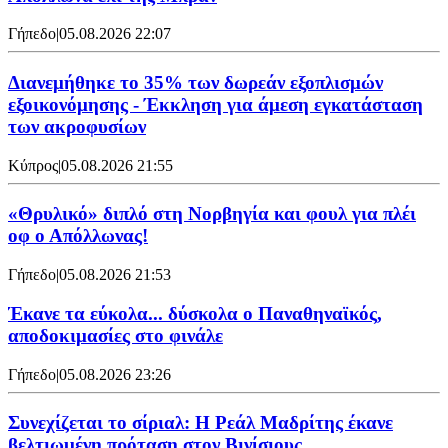
Γήπεδο
|
05.08.2026 22:07
Διανεμήθηκε το 35% των δωρεάν εξοπλισμών
εξοικονόμησης - Έκκληση για άμεση εγκατάσταση
των ακροφυσίων
Κύπρος
|
05.08.2026 21:55
«Θρυλικό» διπλό στη Νορβηγία και φουλ για πλέι
οφ ο Απόλλωνας!
Γήπεδο
|
05.08.2026 21:53
Έκανε τα εύκολα... δύσκολα ο Παναθηναϊκός,
αποδοκιμασίες στο φινάλε
Γήπεδο
|
05.08.2026 23:26
Συνεχίζεται το σίριαλ: Η Ρεάλ Μαδρίτης έκανε
βελτιωμένη πρόταση στον Βινίσιους