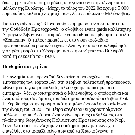
όπως η μετανάστευση, ο ρόλος των γυναικών στην τέχνη και το
μέλλον της Ευρώπης. «Μέχρι το τέλος του 2022 θα έχουμε 5.000
ευρωπαίους καλλιτέχνες μαζί μας», λέει περήφανα ο Μιλένκοβιτς.
Για τα εγκαίνια στις 13 Ιανουαρίου - η ημερομηνία συμπίπτει με
την Ορθόδοξη Πρωτοχρονιά - ο σλοβένος avant-garde καλλιτέχνης
Ντράγκαν Ζιβαντίνοφ ετοιμάζει ένα υπαίθριο υπερθέαμα με τίτλο
«Zeniteum». Ο τίτλος παραπέμπει στο γιουγκοσλαβικό
πρωτοποριακό περιοδικό τέχνης «Zenit», το οποίο κυκλοφόρησε
για πρώτη φορά στο Ζάγκρεμπ και στη συνέχεια στο Βελιγράδι
κατά τη δεκαετία του 1920.
Πανδημία και γκρίνια
Η πανδημία του κορωνοϊού δεν φαίνεται να αγχώνει τους
εμπνευστές των εορτασμών στη σερβική πολιτιστική πρωτεύουσα.
«Είναι μια μεγάλη πρόκληση, αλλά έχουμε αποκτήσει πια
εμπειρία», λέει χαρακτηριστικά ο Μιλένκοβιτς, ο οποίος είναι και
ένας από τους συνιδρυτές του διάσημου μουσικού φεστιβάλ Exit.
Η Σερβία είχε στην πραγματικότητα μόνο ένα σκληρό lockdown,
την άνοιξη του 2020 – τα μέτρα αργότερα θα χαρακτηρίζονταν
μάλλον… ήπια. Από τότε έχουν γίνει αρκετές εκδηλώσεις στα
πλαίσια της διοργάνωσης Πολιτιστικής Πρωτεύουσας στο Νόβι
Σαντ. Ωστόσο, το ενδεχόμενο αυστηρότερων μέτρων έχει
επανέλθει στο τραπέζι: Λίγο πριν από τα Χριστούγεννα, η