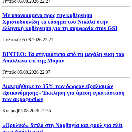
Γήπεδο
|
05.08.2026 22:27
Με υπονοούμενο προς την κυβέρνηση
Χριστοδουλίδη τα εύσημα του Νικόλα στην
ελληνική κυβέρνηση για τη συμφωνία στον GSI
Πολιτική
|
05.08.2026 22:21
ΒΙΝΤΕΟ: Τα στιγμιότυπα από τη μεγάλη νίκη του
Απόλλωνα επί της Μπραν
Γήπεδο
|
05.08.2026 22:07
Διανεμήθηκε το 35% των δωρεάν εξοπλισμών
εξοικονόμησης - Έκκληση για άμεση εγκατάσταση
των ακροφυσίων
Κύπρος
|
05.08.2026 21:55
«Θρυλικό» διπλό στη Νορβηγία και φουλ για πλέι
οφ ο Απόλλωνας!