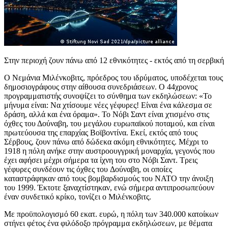
Στην περιοχή ζουν πάνω από 12 εθνικότητες - εκτός από τη σερβική
Ο Νεμάνια Μιλένκοβιτς, πρόεδρος του ιδρύματος, υποδέχεται τους
δημοσιογράφους στην αίθουσα συνεδριάσεων. Ο 44χρονος
προγραμματιστής συνοψίζει το σύνθημα των εκδηλώσεων: «Το
μήνυμα είναι: Να χτίσουμε νέες γέφυρες! Είναι ένα κάλεσμα σε
δράση, αλλά και ένα όραμα». Το Νόβι Σαντ είναι χτισμένο στις
όχθες του Δούναβη, του μεγάλου ευρωπαϊκού ποταμού, και είναι
πρωτεύουσα της επαρχίας Βοϊβοντίνα. Εκεί, εκτός από τους
Σέρβους, ζουν πάνω από δώδεκα ακόμη εθνικότητες. Μέχρι το
1918 η πόλη ανήκε στην αυστροουγγρική μοναρχία, γεγονός που
έχει αφήσει μέχρι σήμερα τα ίχνη του στο Νόβι Σαντ. Τρεις
γέφυρες συνδέουν τις όχθες του Δούναβη, οι οποίες
καταστράφηκαν από τους βομβαρδισμούς του ΝΑΤΟ την άνοιξη
του 1999. Έκτοτε ξαναχτίστηκαν, ενώ σήμερα αντιπροσωπεύουν
έναν συνδετικό κρίκο, τονίζει ο Μιλένκοβιτς.
Με προϋπολογισμό 60 εκατ. ευρώ, η πόλη των 340.000 κατοίκων
στήνει φέτος ένα φιλόδοξο πρόγραμμα εκδηλώσεων, με θέματα