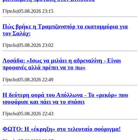
Γήπεδο
|
05.08.2026 23:15
Πώς βρήκε η Τραμπζονσπόρ τα εκατομμύρια για
τον Σαλάχ;
Γήπεδο
|
05.08.2026 23:02
Λοσάδα: «Ισως να μιλάει η αδρεναλίνη - Είναι
προφανές αλλά πρέπει να το πω»
Γήπεδο
|
05.08.2026 22:49
Η δεύτερη φορά του Απόλλωνα - Το «ρεκόρ» που
ισοφάρισε και πάει να το σπάσει
Γήπεδο
|
05.08.2026 22:43
ΦΩΤΟ: Η «έκρηξη» στο τελευταίο σφύριγμα!