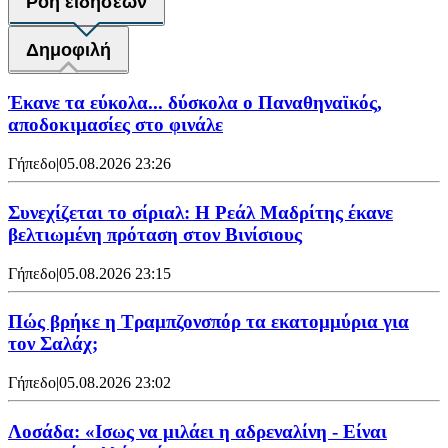
Ροή ειδήσεων
Δημοφιλή
Έκανε τα εύκολα... δύσκολα ο Παναθηναϊκός,
αποδοκιμασίες στο φινάλε
Γήπεδο
|
05.08.2026 23:26
Συνεχίζεται το σίριαλ: Η Ρεάλ Μαδρίτης έκανε
βελτιωμένη πρόταση στον Βινίσιους
Γήπεδο
|
05.08.2026 23:15
Πώς βρήκε η Τραμπζονσπόρ τα εκατομμύρια για
τον Σαλάχ;
Γήπεδο
|
05.08.2026 23:02
Λοσάδα: «Ισως να μιλάει η αδρεναλίνη - Είναι