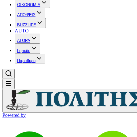
OIKONOMIA
ΑΠΟΨΕΙΣ
BUZZLIFE
AUTO
ΑΓΟΡΑ
Γηπεδο
Παραθυρο
Powered by