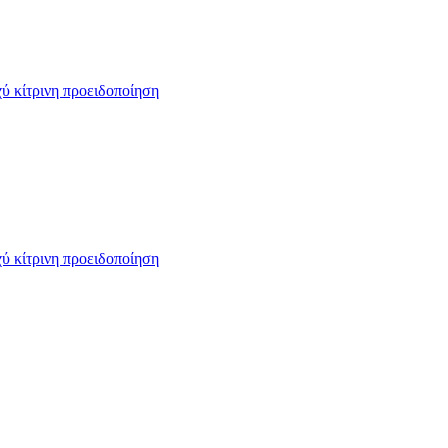
ύ κίτρινη προειδοποίηση
ύ κίτρινη προειδοποίηση