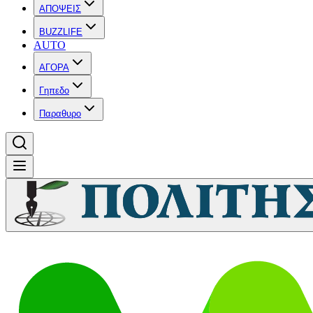
ΑΠΟΨΕΙΣ
BUZZLIFE
AUTO
ΑΓΟΡΑ
Γηπεδο
Παραθυρο