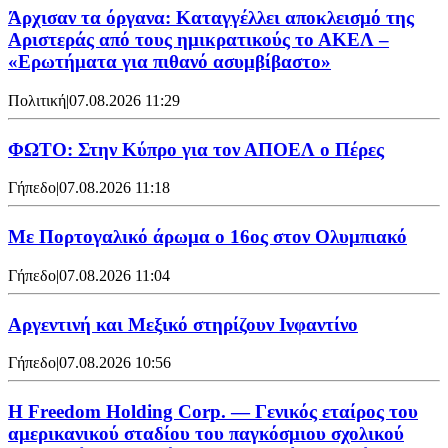
Άρχισαν τα όργανα: Καταγγέλλει αποκλεισμό της
Αριστεράς από τους ημικρατικούς το ΑΚΕΛ –
«Ερωτήματα για πιθανό ασυμβίβαστο»
Πολιτική
|
07.08.2026 11:29
ΦΩΤΟ: Στην Κύπρο για τον ΑΠΟΕΛ ο Πέρες
Γήπεδο
|
07.08.2026 11:18
Με Πορτογαλικό άρωμα ο 16ος στον Ολυμπιακό
Γήπεδο
|
07.08.2026 11:04
Αργεντινή και Μεξικό στηρίζουν Ινφαντίνο
Γήπεδο
|
07.08.2026 10:56
Η Freedom Holding Corp. — Γενικός εταίρος του
αμερικανικού σταδίου του παγκόσμιου σχολικού