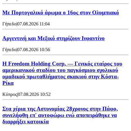
Με Πορτογαλικό άρωμα ο 16ος στον Ολυμπιακό
Γήπεδο
|
07.08.2026 11:04
Αργεντινή και Μεξικό στηρίζουν Ινφαντίνο
Γήπεδο
|
07.08.2026 10:56
Η Freedom Holding Corp. — Γενικός εταίρος του
αμερικανικού σταδίου του παγκόσμιου σχολικού
ομαδικού πρωταθλήματος σκακιού στην Κόστα-
Ρίκα
Κύπρος
|
07.08.2026 10:52
Στα χέρια της Αστυνομίας 28χρονος στην Πάφο,
συνελήφθη επ' αυτοφώρω ενώ αποπειράθηκε να
διαρρήξει κατοικία