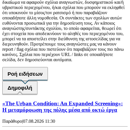
δικαίωμα να αφαιρούν σχόλια αναγνωστών, δυσφημιστικού και/ή
υβριστικού περιεχομένου, ή/και σχόλια που μπορούν να εκληφθεί
ότι υποκινούν το μίσος/τον ρατσισμό ή που παραβιάζουν
οποιαδήποτε άλλη νομοθεσία. Οι συντάκτες των σχολίων αυτών
ευθύνονται προσωπικά για την δημοσίευση τους. Αν κάποιος
αναγνώστης/συντάκτης σχολίου, το οποίο αφαιρείται, θεωρεί ότι
έχει στοιχεία που αποδεικνύουν το αληθές του περιεχομένου του,
μπορεί να τα αποστείλει στην διεύθυνση της ιστοσελίδας για να
διερευνηθούν. Προτρέπουμε τους αναγνώστες μας να κάνουν
report / flag σχόλια που πιστεύουν ότι παραβιάζουν τους πιο πάνω
κανόνες. Σχόλια που περιέχουν URL / links σε οποιαδήποτε
σελίδα, δεν δημοσιεύονται αυτόματα.
Ροή ειδήσεων
Δημοφιλή
«The Urban Condition: An Expanded Screening»:
Η μεταμόρφωση της πόλης μέσα από οκτώ έργα
Παράθυρο
|
07.08.2026 11:30