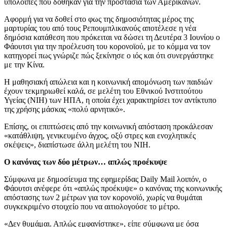
υπόλοιπες που δόθηκαν για την προστασία των Αμερικάνων.
Αφορμή για να δοθεί στο φως της δημοσιότητας μέρος της
μαρτυρίας του από τους Ρεπουμπλικανούς αποτέλεσε η νέα
δημόσια κατάθεση που πρόκειται να δώσει τη Δευτέρα 3 Ιουνίου ο
Φάουτσι για την προέλευση του κορονοϊού, με το κόμμα να τον
κατηγορεί πως γνώριζε πώς ξεκίνησε ο ιός και ότι συνεργάστηκε
με την Κίνα.
Η μαθησιακή απώλεια και η κοινωνική απομόνωση των παιδιών
έχουν τεκμηριωθεί καλά, σε μελέτη του Εθνικού Ινστιτούτου
Υγείας (NIH) των ΗΠΑ, η οποία έχει χαρακτηρίσει τον αντίκτυπο
της χρήσης μάσκας «πολύ αρνητικό».
Επίσης, οι επιπτώσεις από την κοινωνική απόσταση προκάλεσαν
«κατάθλιψη, γενικευμένο άγχος, οξύ στρες και ενοχλητικές
σκέψεις», διαπίστωσε άλλη μελέτη του NIH.
Ο κανόνας των δύο μέτρων… απλώς προέκυψε
Σύμφωνα με δημοσίευμα της εφημερίδας Daily Mail λοιπόν, ο
Φάουτσι ανέφερε ότι «απλώς προέκυψε» ο κανόνας της κοινωνικής
απόστασης των 2 μέτρων για τον κορονοϊό, χωρίς να θυμάται
συγκεκριμένο στοιχείο που να αιτιολογούσε το μέτρο.
«Δεν θυμάμαι. Απλώς εμφανίστηκε», είπε σύμφωνα με όσα