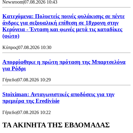
Newsroom
|
07.08.2026 10:43
Κατεχόμενα: Πολυετείς ποινές φυλάκισης σε πέντε
άνδρες για σεξουαλική επίθεση σε 18χρονη στην
Κερύνεια - Ένταση και φωνές μετά τις καταδίκες
(φώτο)
Κύπρος
|
07.08.2026 10:30
Απορρίφθηκε η πρώτη πρόταση της Μπαρτσελόνα
για Ρόδρι
Γήπεδο
|
07.08.2026 10:29
Stoiximan: Ανταγωνιστικές αποδόσεις για την
πρεμιέρα της Eredivisie
Γήπεδο
|
07.08.2026 10:22
ΤΑ ΑΚΙΝΗΤΑ ΤΗΣ ΕΒΔΟΜΑΔΑΣ