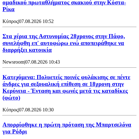
ομαδικού πρωταθλήματος σκακιού στην Κόστα-
Ρίκα
Κύπρος
|
07.08.2026 10:52
Στα χέρια της Αστυνομίας 28χρονος στην Πάφο,
συνελήφθη επ' αυτοφώρω ενώ αποπειράθηκε να
διαρρήξει κατοικία
Newsroom
|
07.08.2026 10:43
Κατεχόμενα: Πολυετείς ποινές φυλάκισης σε πέντε
άνδρες για σεξουαλική επίθεση σε 18χρονη στην
Κερύνεια - Ένταση και φωνές μετά τις καταδίκες
(φώτο)
Κύπρος
|
07.08.2026 10:30
Απορρίφθηκε η πρώτη πρόταση της Μπαρτσελόνα
για Ρόδρι