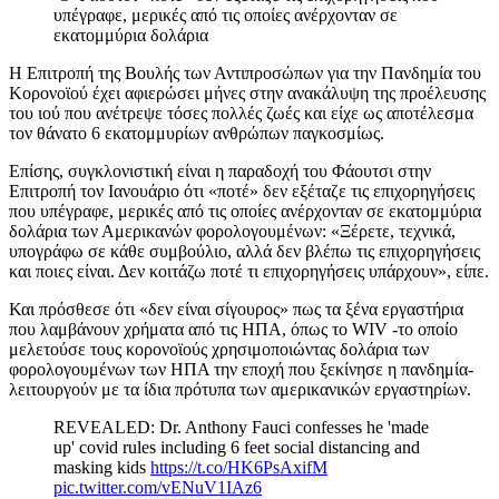
υπέγραφε, μερικές από τις οποίες ανέρχονταν σε
εκατομμύρια δολάρια
Η Επιτροπή της Βουλής των Αντιπροσώπων για την Πανδημία του
Κορονοϊού έχει αφιερώσει μήνες στην ανακάλυψη της προέλευσης
του ιού που ανέτρεψε τόσες πολλές ζωές και είχε ως αποτέλεσμα
τον θάνατο 6 εκατομμυρίων ανθρώπων παγκοσμίως.
Επίσης, συγκλονιστική είναι η παραδοχή του Φάουτσι στην
Επιτροπή τον Ιανουάριο ότι «ποτέ» δεν εξέταζε τις επιχορηγήσεις
που υπέγραφε, μερικές από τις οποίες ανέρχονταν σε εκατομμύρια
δολάρια των Αμερικανών φορολογουμένων: «Ξέρετε, τεχνικά,
υπογράφω σε κάθε συμβούλιο, αλλά δεν βλέπω τις επιχορηγήσεις
και ποιες είναι. Δεν κοιτάζω ποτέ τι επιχορηγήσεις υπάρχουν», είπε.
Και πρόσθεσε ότι «δεν είναι σίγουρος» πως τα ξένα εργαστήρια
που λαμβάνουν χρήματα από τις ΗΠΑ, όπως το WIV -το οποίο
μελετούσε τους κορονοϊούς χρησιμοποιώντας δολάρια των
φορολογουμένων των ΗΠΑ την εποχή που ξεκίνησε η πανδημία-
λειτουργούν με τα ίδια πρότυπα των αμερικανικών εργαστηρίων.
REVEALED: Dr. Anthony Fauci confesses he 'made
up' covid rules including 6 feet social distancing and
masking kids
https://t.co/HK6PsAxifM
pic.twitter.com/vENuV1IAz6