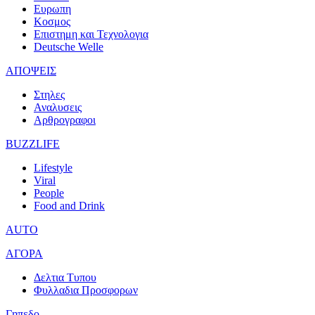
Ευρωπη
Κοσμος
Επιστημη και Τεχνολογια
Deutsche Welle
ΑΠΟΨΕΙΣ
Στηλες
Αναλυσεις
Αρθρογραφοι
BUZZLIFE
Lifestyle
Viral
People
Food and Drink
AUTO
ΑΓΟΡΑ
Δελτια Τυπου
Φυλλαδια Προσφορων
Γηπεδο