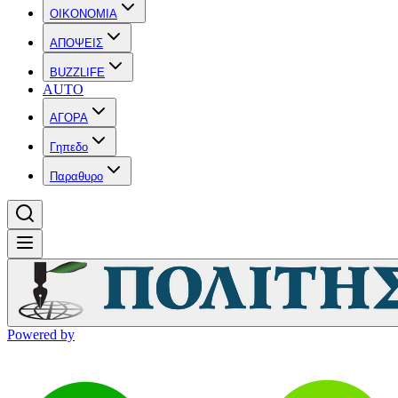
OIKONOMIA
ΑΠΟΨΕΙΣ
BUZZLIFE
AUTO
ΑΓΟΡΑ
Γηπεδο
Παραθυρο
Powered by