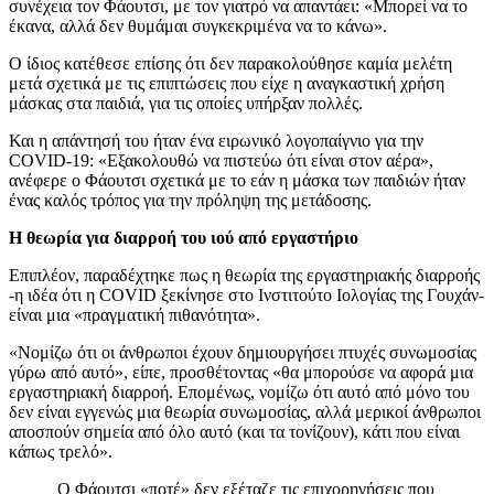
συνέχεια τον Φάουτσι, με τον γιατρό να απαντάει: «Μπορεί να το
έκανα, αλλά δεν θυμάμαι συγκεκριμένα να το κάνω».
Ο ίδιος κατέθεσε επίσης ότι δεν παρακολούθησε καμία μελέτη
μετά σχετικά με τις επιπτώσεις που είχε η αναγκαστική χρήση
μάσκας στα παιδιά, για τις οποίες υπήρξαν πολλές.
Και η απάντησή του ήταν ένα ειρωνικό λογοπαίγνιο για την
COVID-19: «Εξακολουθώ να πιστεύω ότι είναι στον αέρα»,
ανέφερε ο Φάουτσι σχετικά με το εάν η μάσκα των παιδιών ήταν
ένας καλός τρόπος για την πρόληψη της μετάδοσης.
Η θεωρία για διαρροή του ιού από εργαστήριο
Επιπλέον, παραδέχτηκε πως η θεωρία της εργαστηριακής διαρροής
-η ιδέα ότι η COVID ξεκίνησε στο Ινστιτούτο Ιολογίας της Γουχάν-
είναι μια «πραγματική πιθανότητα».
«Νομίζω ότι οι άνθρωποι έχουν δημιουργήσει πτυχές συνωμοσίας
γύρω από αυτό», είπε, προσθέτοντας «θα μπορούσε να αφορά μια
εργαστηριακή διαρροή. Επομένως, νομίζω ότι αυτό από μόνο του
δεν είναι εγγενώς μια θεωρία συνωμοσίας, αλλά μερικοί άνθρωποι
αποσπούν σημεία από όλο αυτό (και τα τονίζουν), κάτι που είναι
κάπως τρελό».
Ο Φάουτσι «ποτέ» δεν εξέταζε τις επιχορηγήσεις που