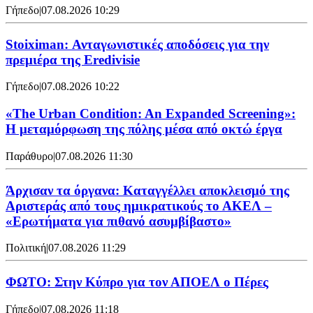
Γήπεδο
|
07.08.2026 10:29
Stoiximan: Ανταγωνιστικές αποδόσεις για την
πρεμιέρα της Eredivisie
Γήπεδο
|
07.08.2026 10:22
«The Urban Condition: An Expanded Screening»:
Η μεταμόρφωση της πόλης μέσα από οκτώ έργα
Παράθυρο
|
07.08.2026 11:30
Άρχισαν τα όργανα: Καταγγέλλει αποκλεισμό της
Αριστεράς από τους ημικρατικούς το ΑΚΕΛ –
«Ερωτήματα για πιθανό ασυμβίβαστο»
Πολιτική
|
07.08.2026 11:29
ΦΩΤΟ: Στην Κύπρο για τον ΑΠΟΕΛ ο Πέρες
Γήπεδο
|
07.08.2026 11:18