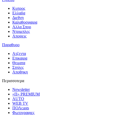
Κυπρος
Ελλαδα
Διεθνη
Καλαθοσφαιρα
Αλλα Σπορ
Ντριμπλες
Αποψεις
Παραθυρο
Ατζεντα
Επικαιρα
Θεματα
Στηλες
Αποθηκη
Περισσοτερα
Newsletter
«Π» PREMIUM
AUTO
WEB TV
ΠΟΛcasts
Φωτογραφιες