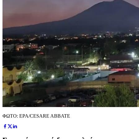
ΦΩΤΟ: EPA/CESARE ABBATE