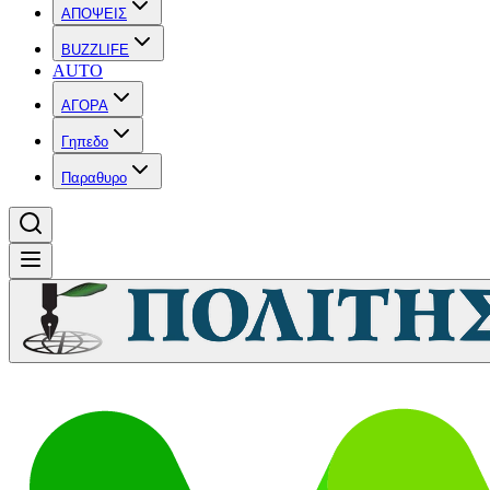
ΑΠΟΨΕΙΣ
BUZZLIFE
AUTO
ΑΓΟΡΑ
Γηπεδο
Παραθυρο