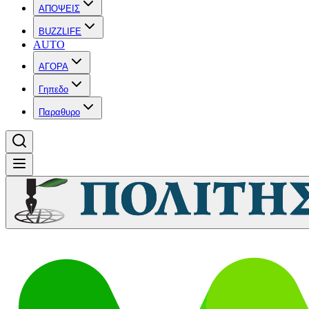
ΑΠΟΨΕΙΣ
BUZZLIFE
AUTO
ΑΓΟΡΑ
Γηπεδο
Παραθυρο